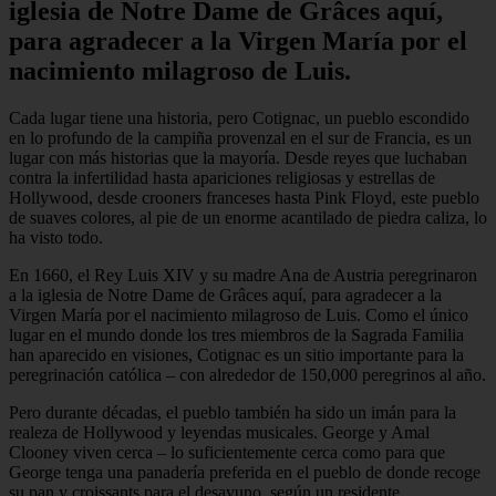
iglesia de Notre Dame de Grâces aquí,
para agradecer a la Virgen María por el
nacimiento milagroso de Luis.
Cada lugar tiene una historia, pero Cotignac, un pueblo escondido
en lo profundo de la campiña provenzal en el sur de Francia, es un
lugar con más historias que la mayoría. Desde reyes que luchaban
contra la infertilidad hasta apariciones religiosas y estrellas de
Hollywood, desde crooners franceses hasta Pink Floyd, este pueblo
de suaves colores, al pie de un enorme acantilado de piedra caliza, lo
ha visto todo.
En 1660, el Rey Luis XIV y su madre Ana de Austria peregrinaron
a la iglesia de Notre Dame de Grâces aquí, para agradecer a la
Virgen María por el nacimiento milagroso de Luis. Como el único
lugar en el mundo donde los tres miembros de la Sagrada Familia
han aparecido en visiones, Cotignac es un sitio importante para la
peregrinación católica – con alrededor de 150,000 peregrinos al año.
Pero durante décadas, el pueblo también ha sido un imán para la
realeza de Hollywood y leyendas musicales. George y Amal
Clooney viven cerca – lo suficientemente cerca como para que
George tenga una panadería preferida en el pueblo de donde recoge
su pan y croissants para el desayuno, según un residente.