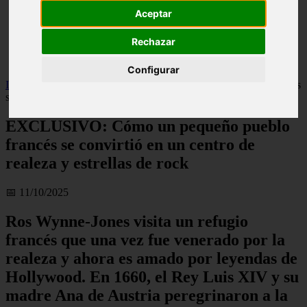
live
Aceptar
monumentos
naturaleza
Rechazar
san
tenerife
Configurar
Inicio
>
turismo
>
EXCLUSIVO: Cómo un pequeño pueblo francés
se convirtió en un centro de realeza y estrellas de rock
EXCLUSIVO: Cómo un pequeño pueblo
francés se convirtió en un centro de
realeza y estrellas de rock
📅 11/10/2025
Ros Wynne-Jones visita un refugio
francés que una vez fue venerado por la
realeza y ahora es amado por leyendas de
Hollywood. En 1660, el Rey Luis XIV y su
madre Ana de Austria peregrinaron a la