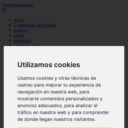
viajepatagonia.es
☰
Inicio
7 maravillas del mundo
america
arena
benidorm
c buenos aires
c cordoba
c entre rios
c generalidades del pais
Utilizamos cookies
c mendoza
c neuquen
c provincias
Usamos cookies y otras técnicas de
c rio negro
rastreo para mejorar tu experiencia de
c santa fe
navegación en nuestra web, para
c tierra de fuego
c tucuman
mostrarte contenidos personalizados y
c zona austral
anuncios adecuados, para analizar el
carmen
tráfico en nuestra web y para comprender
category
destinos
de donde llegan nuestros visitantes.
gijon
lanzarote