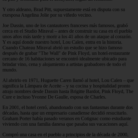
Y otro aldeano, Brad Pitt, supuestamente está en disputa con su
exesposa Angelina Jolie por su viñedo vecino.
Joe Dassin, uno de los cantautores franceses más famosos, grabó
cerca en el Studio Miraval – antes de construir su casa en el pueblo
unos años más tarde y morir a los 41 años de un ataque al corazón.
Y es aquí donde nuestro hotel, Lou Calen, entra en la historia.
Cuando Chateau Miraval abrió un estudio que se hizo famoso
después de grabar "The Wall" de Pink Floyd, un hotel-restaurante
cercano de 16 habitaciones se encontró idealmente ubicado para
brindar vino, cena y alojamiento a artistas grabadores de todo el
mundo.
Al abrirlo en 1971, Huguette Caren llamó al hotel, Lou Calen – que
significa la Lámpara de Aceite – y su cocina y hospitalidad pronto
atrajo nombres desde Dassin hasta Brigitte Bardot, Pink Floyd, The
Cure e incluso Yvonne De Gaulle, esposa de Charles.
En 2001, el hotel cerró, abandonado con sus fantasmas durante dos
décadas, hasta que un empresario canadiense decidió resucitarlo.
Graham Porter había pasado veranos en Cotignac como estudiante
viviendo con una familia danesa que pasaba sus vacaciones aquí.
Compró una casa en el pueblo a principios de la década de 2000,