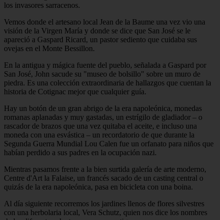
los invasores sarracenos.
Vemos donde el artesano local Jean de la Baume una vez vio una
visión de la Virgen María y donde se dice que San José se le
apareció a Gaspard Ricard, un pastor sediento que cuidaba sus
ovejas en el Monte Bessillon.
En la antigua y mágica fuente del pueblo, señalada a Gaspard por
San José, John sacude su "museo de bolsillo" sobre un muro de
piedra. Es una colección extraordinaria de hallazgos que cuentan la
historia de Cotignac mejor que cualquier guía.
Hay un botón de un gran abrigo de la era napoleónica, monedas
romanas aplanadas y muy gastadas, un estrígilo de gladiador – o
rascador de brazos que una vez quitaba el aceite, e incluso una
moneda con una esvástica – un recordatorio de que durante la
Segunda Guerra Mundial Lou Calen fue un orfanato para niños que
habían perdido a sus padres en la ocupación nazi.
Mientras pasamos frente a la bien surtida galería de arte moderno,
Centre d'Art la Falaise, un francés sacado de un casting central o
quizás de la era napoleónica, pasa en bicicleta con una boina.
Al día siguiente recorremos los jardines llenos de flores silvestres
con una herbolaria local, Vera Schutz, quien nos dice los nombres