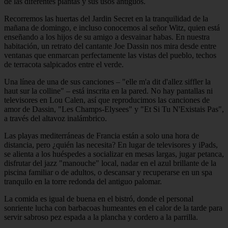
de las diferentes plantas y sus usos antiguos.
Recorremos las huertas del Jardin Secret en la tranquilidad de la
mañana de domingo, e incluso conocemos al señor Witz, quien está
enseñando a los hijos de su amigo a desvainar habas. En nuestra
habitación, un retrato del cantante Joe Dassin nos mira desde entre
ventanas que enmarcan perfectamente las vistas del pueblo, techos
de terracota salpicados entre el verde.
Una línea de una de sus canciones – "elle m'a dit d'allez siffler la
haut sur la colline" – está inscrita en la pared. No hay pantallas ni
televisores en Lou Calen, así que reproducimos las canciones de
amor de Dassin, "Les Champs-Elysees" y "Et Si Tu N'Existais Pas",
a través del altavoz inalámbrico.
Las playas mediterráneas de Francia están a solo una hora de
distancia, pero ¿quién las necesita? En lugar de televisores y iPads,
se alienta a los huéspedes a socializar en mesas largas, jugar petanca,
disfrutar del jazz "manouche" local, nadar en el azul brillante de la
piscina familiar o de adultos, o descansar y recuperarse en un spa
tranquilo en la torre redonda del antiguo palomar.
La comida es igual de buena en el bistró, donde el personal
sonriente lucha con barbacoas humeantes en el calor de la tarde para
servir sabroso pez espada a la plancha y cordero a la parrilla.