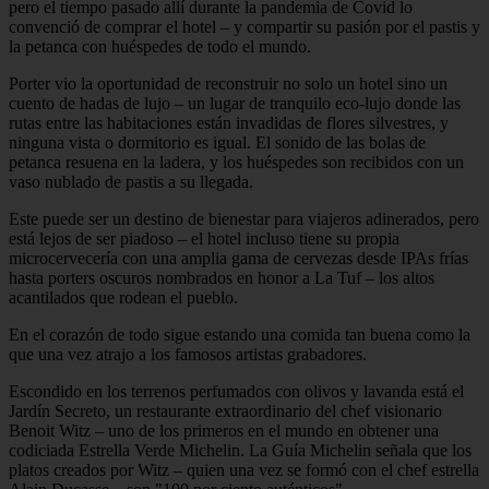
pero el tiempo pasado allí durante la pandemia de Covid lo
convenció de comprar el hotel – y compartir su pasión por el pastis y
la petanca con huéspedes de todo el mundo.
Porter vio la oportunidad de reconstruir no solo un hotel sino un
cuento de hadas de lujo – un lugar de tranquilo eco-lujo donde las
rutas entre las habitaciones están invadidas de flores silvestres, y
ninguna vista o dormitorio es igual. El sonido de las bolas de
petanca resuena en la ladera, y los huéspedes son recibidos con un
vaso nublado de pastis a su llegada.
Este puede ser un destino de bienestar para viajeros adinerados, pero
está lejos de ser piadoso – el hotel incluso tiene su propia
microcervecería con una amplia gama de cervezas desde IPAs frías
hasta porters oscuros nombrados en honor a La Tuf – los altos
acantilados que rodean el pueblo.
En el corazón de todo sigue estando una comida tan buena como la
que una vez atrajo a los famosos artistas grabadores.
Escondido en los terrenos perfumados con olivos y lavanda está el
Jardín Secreto, un restaurante extraordinario del chef visionario
Benoit Witz – uno de los primeros en el mundo en obtener una
codiciada Estrella Verde Michelin. La Guía Michelin señala que los
platos creados por Witz – quien una vez se formó con el chef estrella