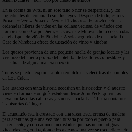
Alain Ducasse – son "100 por ciento auténticos".
En la cocina de Witz, ni un solo tallo o flor se desperdicia, y los
ingredientes de temporada son los reyes. Después de todo, esto es
Provence Vert – Provenza Verde. El vino rosado proviene de las
ordenadas hileras de vides en las colinas vecinas, de viñedos con
nombres como Carpe Diem, y las uvas de Miraval ahora cosechadas
en el disputado viñedo Pitt-Jolie. A solo segundos de distancia, la
Casa de Mirabeau ofrece degustación de vinos y ginebra.
Los quesos provienen de una pequeña huella de granjas locales y las
verduras del huerto propio del hotel donde las flores comestibles y
las cabras de alguna manera coexisten.
Todos se pueden explorar a pie o en bicicletas eléctricas disponibles
en Lou Calen.
Los lugares con tanta historia necesitan un historiador, y el nuestro
viene en forma de un guía estadounidense John Peck, quien nos
lleva por las rutas calurosas y sinuosas hacia La Tuf para contarnos
las historias del lugar.
El acantilado está incrustado con una gigantesca prensa de madera
para aceitunas que una vez fue utilizada por todo el pueblo para
hacer aceite, y con caminos incrustados que pasan por antiguas
viviendas trogloditas, donde los aldeanos una vez se escondieron de