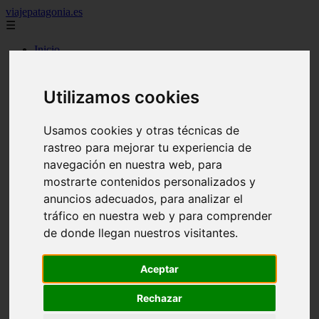
viajepatagonia.es
☰
Inicio
7 maravillas del mundo
america
arena
Utilizamos cookies
benidorm
c buenos aires
c cordoba
Usamos cookies y otras técnicas de
c entre rios
rastreo para mejorar tu experiencia de
c generalidades del pais
navegación en nuestra web, para
c mendoza
c neuquen
mostrarte contenidos personalizados y
c provincias
anuncios adecuados, para analizar el
c rio negro
tráfico en nuestra web y para comprender
c santa fe
c tierra de fuego
de donde llegan nuestros visitantes.
c tucuman
c zona austral
carmen
Aceptar
category
destinos
Rechazar
gijon
lanzarote