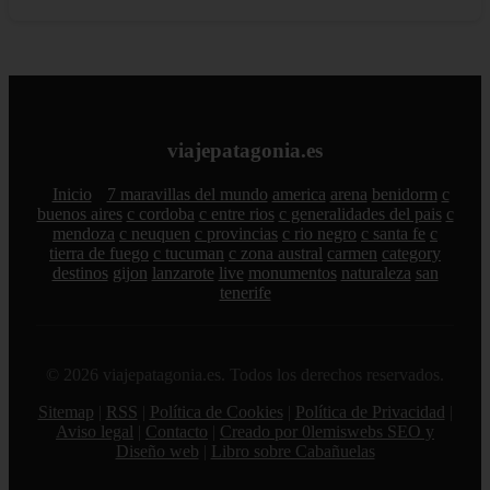
viajepatagonia.es
Inicio
7 maravillas del mundo
america
arena
benidorm
c
buenos aires
c cordoba
c entre rios
c generalidades del pais
c
mendoza
c neuquen
c provincias
c rio negro
c santa fe
c
tierra de fuego
c tucuman
c zona austral
carmen
category
destinos
gijon
lanzarote
live
monumentos
naturaleza
san
tenerife
© 2026 viajepatagonia.es. Todos los derechos reservados.
Sitemap
|
RSS
|
Política de Cookies
|
Política de Privacidad
|
Aviso legal
|
Contacto
|
Creado por 0lemiswebs SEO y
Diseño web
|
Libro sobre Cabañuelas