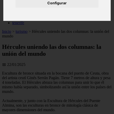
Configurar
live
monumentos
naturaleza
san
tenerife
Inicio
>
turismo
>
Hércules uniendo las dos columnas: la unión del
mundo
Hércules uniendo las dos columnas: la
unión del mundo
📅 22/01/2025
Escultura de bronce situada en la bocana del puerto de Ceuta, obra
del artista ceutí Ginés Serrán Pagán. Tiene 7 metros de altura y pesa
4 toneladas. El Hércules abraza las columnas para unir lo que él
mismo había separado, simbolizando así la unión entre los países del
mundo.
Actualmente, y junto con la Escultura de Hércules del Puente
Almina, son las esculturas en bronce de mitología clásica de
mayores dimensiones del mundo.