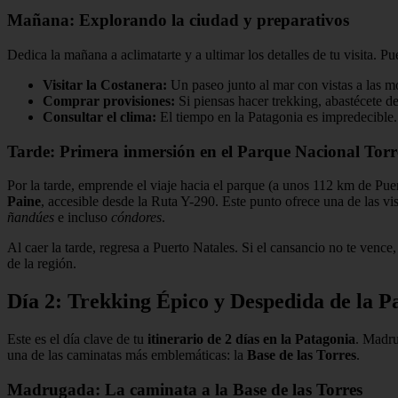
Mañana: Explorando la ciudad y preparativos
Dedica la mañana a aclimatarte y a ultimar los detalles de tu visita
Visitar la Costanera:
Un paseo junto al mar con vistas a las mon
Comprar provisiones:
Si piensas hacer trekking, abastécete de
Consultar el clima:
El tiempo en la Patagonia es impredecible. 
Tarde: Primera inmersión en el Parque Nacional Torr
Por la tarde, emprende el viaje hacia el parque (a unos 112 km de Pue
Paine
, accesible desde la Ruta Y-290. Este punto ofrece una de las vi
ñandúes
e incluso
cóndores
.
Al caer la tarde, regresa a Puerto Natales. Si el cansancio no te venc
de la región.
Día 2: Trekking Épico y Despedida de la P
Este es el día clave de tu
itinerario de 2 días en la Patagonia
. Madru
una de las caminatas más emblemáticas: la
Base de las Torres
.
Madrugada: La caminata a la Base de las Torres