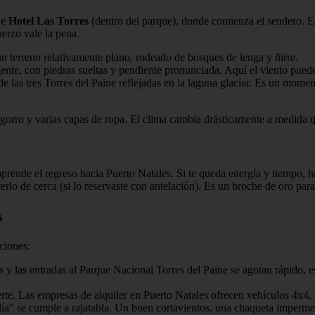
de
Hotel Las Torres
(dentro del parque), donde comienza el sendero. Est
uerzo vale la pena.
un terreno relativamente plano, rodeado de bosques de lenga y ñirre.
ente, con piedras sueltas y pendiente pronunciada. Aquí el viento puede
 las tres Torres del Paine reflejadas en la laguna glaciar. Es un momen
 gorro y varias capas de ropa. El clima cambia drásticamente a medida q
prende el regreso hacia Puerto Natales. Si te queda energía y tiempo, 
erlo de cerca (si lo reservaste con antelación). Es un broche de oro par
s
ciones:
 y las entradas al Parque Nacional Torres del Paine se agotan rápido, 
rte. Las empresas de alquiler en Puerto Natales ofrecen vehículos 4x4, 
día" se cumple a rajatabla. Un buen cortavientos, una chaqueta impermea