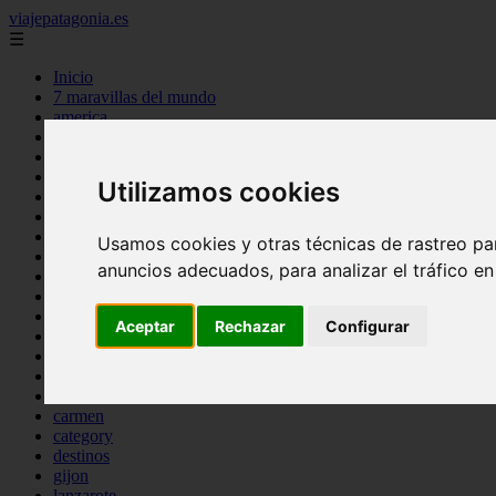
viajepatagonia.es
☰
Inicio
7 maravillas del mundo
america
arena
benidorm
c buenos aires
Utilizamos cookies
c cordoba
c entre rios
c generalidades del pais
Usamos cookies y otras técnicas de rastreo pa
c mendoza
anuncios adecuados, para analizar el tráfico e
c neuquen
c provincias
c rio negro
Aceptar
Rechazar
Configurar
c santa fe
c tierra de fuego
c tucuman
c zona austral
carmen
category
destinos
gijon
lanzarote