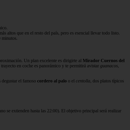
nico.
altos que en el resto del país, pero es esencial llevar todo listo.
e minutos.
roximación. Un plan excelente es dirigirte al
Mirador Cuernos del
l trayecto en coche es panorámico y te permitirá avistar
guanacos
,
ás degustar el famoso
cordero al palo
o el
centolla
, dos platos típicos
o se extienden hasta las 22:00). El objetivo principal será realizar