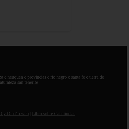
za
c neuquen
c provincias
c rio negro
c santa fe
c tierra de
aturaleza
san
tenerife
O y Diseño web
|
Libro sobre Cabañuelas