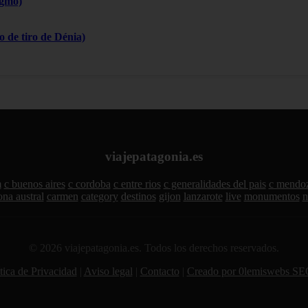
igmó)
 de tiro de Dénia)
viajepatagonia.es
m
c buenos aires
c cordoba
c entre rios
c generalidades del pais
c mendo
ona austral
carmen
category
destinos
gijon
lanzarote
live
monumentos
n
© 2026 viajepatagonia.es. Todos los derechos reservados.
tica de Privacidad
|
Aviso legal
|
Contacto
|
Creado por 0lemiswebs SE