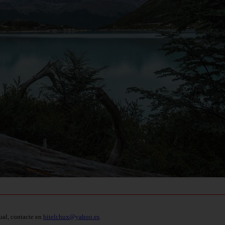
ual, contacte en
bitelchux@yahoo.es
.