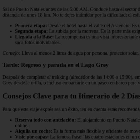
Sal de Puerto Natales antes de las 5:00 AM. Conduce hasta el sector 
distancia de unos 18 km. No te dejes intimidar por la dificultad; el esf
Primera etapa:
Desde el hotel hasta el valle del Ascencio. Es 
Segunda etapa:
La subida por la morrena. Es la parte más exig
Llegada a la Base:
La recompensa es una vista impresionante de
saca fotos inolvidables.
Consejo:
Lleva al menos 2 litros de agua por persona, protector solar,
Tarde: Regreso y parada en el Lago Grey
Después de completar el trekking (alrededor de las 14:00 o 15:00), em
Grey desde la orilla, o incluso embarcarte en un paseo en barco para v
Consejos Clave para tu Itinerario de 2 Día
Para que este viaje exprés sea un éxito, ten en cuenta estas recomenda
Reserva todo con antelación:
El alojamiento en Puerto Natales
online.
Alquila un coche:
Es la forma más flexible y eficiente de move
Viste por capas:
La famosa frase "las cuatro estaciones en un 