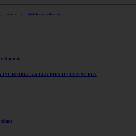
s, please contact
bitelchux@yahoo.es
.
 de Kaunas
 INCREÍBLES A LOS PIES DE LOS ALPES
 cima)