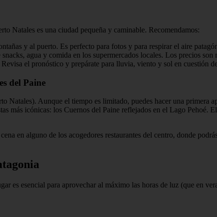
. Puerto Natales es una ciudad pequeña y caminable. Recomendamos:
tañas y al puerto. Es perfecto para fotos y para respirar el aire patagó
 snacks, agua y comida en los supermercados locales. Los precios son más 
Revisa el pronóstico y prepárate para lluvia, viento y sol en cuestión d
es del Paine
rto Natales). Aunque el tiempo es limitado, puedes hacer una primera ap
stas más icónicas: los Cuernos del Paine reflejados en el Lago Pehoé. E
e, cena en alguno de los acogedores restaurantes del centro, donde podr
atagonia
gar es esencial para aprovechar al máximo las horas de luz (que en veran