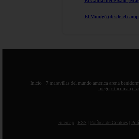
El Cantal del Pixaor (Ma
El Montgó (desde el campo
Inicio
7 maravillas del mundo
america
arena
benidor
fuego
c tucuman
c z
Sitemap
|
RSS
|
Política de Cookies
|
Polí