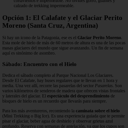
cortavientos e impermeable. No olvides gorro, guantes y
calzado de trekking impermeable.
Opción 1: El Calafate y el Glaciar Perito
Moreno (Santa Cruz, Argentina)
Si hay un icono de la Patagonia, ese es el
Glaciar Perito Moreno
.
Esta mole de hielo de más de 60 metros de altura es una de las pocas
masas glaciares del mundo que sigue avanzando. Un fin de semana
aquí es sinónimo de asombro.
Sábado: Encuentro con el Hielo
Dedica el sábado completo al Parque Nacional Los Glaciares.
Desde El Calafate, hay buses regulares que te llevan en 1 hora y
media. Una vez allí, recorre las pasarelas del sector
Pasarelas
. Son
varios kilómetros de senderos de madera que ofrecen vistas frontales
y laterales del glaciar. El
espectáculo del desprendimiento
de
bloques de hielo es un recuerdo que llevarás para siempre.
Para los más aventureros, recomiendo la
caminata sobre el hielo
(Mini Trekking o Big Ice). Es una experiencia guiada que te permite
pisar el glaciar, beber agua de deshielo y observar grietas azul
profundo. Reserva con semanas de antelación, ya que los cupos son