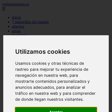
viajepatagonia.es
☰
Inicio
7 maravillas del mundo
america
arena
benidorm
c buenos aires
c cordoba
c entre rios
Utilizamos cookies
c generalidades del pais
c mendoza
c neuquen
Usamos cookies y otras técnicas de
c provincias
rastreo para mejorar tu experiencia de
c rio negro
navegación en nuestra web, para
c santa fe
c tierra de fuego
mostrarte contenidos personalizados y
c tucuman
anuncios adecuados, para analizar el
c zona austral
tráfico en nuestra web y para comprender
carmen
category
de donde llegan nuestros visitantes.
destinos
gijon
lanzarote
Aceptar