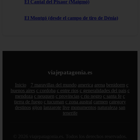
El Cantal del Pixaor (Maigmó)
El Montgó (desde el campo de tiro de Dénia)
viajepatagonia.es
Inicio
7 maravillas del mundo
america
arena
benidorm
c
buenos aires
c cordoba
c entre rios
c generalidades del pais
c
mendoza
c neuquen
c provincias
c rio negro
c santa fe
c
tierra de fuego
c tucuman
c zona austral
carmen
category
destinos
gijon
lanzarote
live
monumentos
naturaleza
san
tenerife
© 2026 viajepatagonia.es. Todos los derechos reservados.