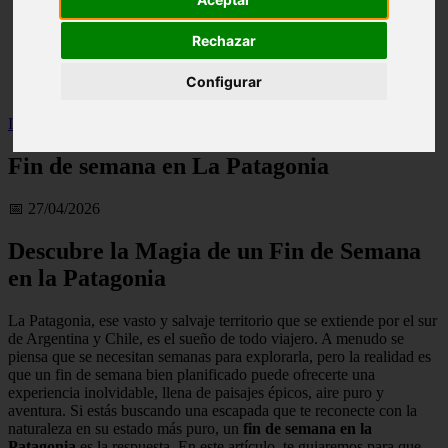
live
monumentos
Rechazar
naturaleza
san
Configurar
tenerife
Inicio
>
Fin de semana en La Patagonia
Fin de semana en La Patagonia
📅 27/04/2026
Descubre la Magia de un Fin de Semana
en la Patagonia
La Patagonia, ese vasto y salvaje territorio que se extiende por el sur
de Argentina y Chile, es el sueño de todo viajero. A menudo se
piensa que se necesitan semanas para explorarla, pero la realidad es
que un fin de semana bien planificado puede ofrecerte una
experiencia inolvidable, llena de paisajes épicos, aire puro y
aventura. Si estás buscando una escapada que te reconecte con la
naturaleza en su estado más puro, un
fin de semana en la
Patagonia
es la respuesta. En este artículo, te guiaremos para que