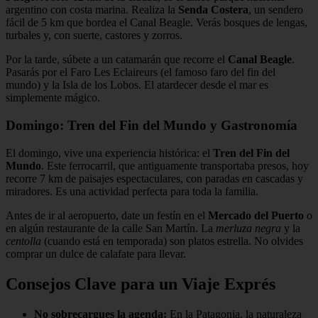
argentino con costa marina. Realiza la
Senda Costera
, un sendero
fácil de 5 km que bordea el Canal Beagle. Verás bosques de lengas,
turbales y, con suerte, castores y zorros.
Por la tarde, súbete a un catamarán que recorre el
Canal Beagle
.
Pasarás por el Faro Les Eclaireurs (el famoso faro del fin del
mundo) y la Isla de los Lobos. El atardecer desde el mar es
simplemente mágico.
Domingo: Tren del Fin del Mundo y Gastronomía
El domingo, vive una experiencia histórica: el
Tren del Fin del
Mundo
. Este ferrocarril, que antiguamente transportaba presos, hoy
recorre 7 km de paisajes espectaculares, con paradas en cascadas y
miradores. Es una actividad perfecta para toda la familia.
Antes de ir al aeropuerto, date un festín en el
Mercado del Puerto
o
en algún restaurante de la calle San Martín. La
merluza negra
y la
centolla
(cuando está en temporada) son platos estrella. No olvides
comprar un dulce de calafate para llevar.
Consejos Clave para un Viaje Exprés
No sobrecargues la agenda:
En la Patagonia, la naturaleza