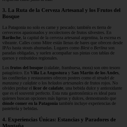
3. La Ruta de la Cerveza Artesanal y los Frutos del
Bosque
La Patagonia no solo es carne y pescado; también es tierra de
cerveceros apasionados y recolectores de frutos silvestres. En
Bariloche
, la capital de la cerveza artesanal argentina, la escena es
vibrante. Calles como Mitre están llenas de bares que ofrecen desde
IPAs hasta stouts ahumadas. Lugares como
Blest
o
Berlina
son
paradas obligadas, y suelen acompañar sus pintas con tablas de
quesos y embutidos regionales.
Los
frutos del bosque
(calafate, frambuesa, mora) son otro tesoro
patagónico. En
Villa La Angostura
y
San Martín de los Andes
,
las confiterías y restaurantes ofrecen postres como el
strudel de
manzana y calafate
o los
helados artesanales
de frutos rojos. No
olvides probar el
licor de calafate
, una bebida dulce y antioxidante
que es el souvenir perfecto. Esta ruta gastronómica es ideal para
quienes buscan opciones más ligeras y dulces, demostrando que
dónde comer en la Patagonia
también incluye experiencias de
pastelería y bebidas.
4. Experiencias Únicas: Estancias y Paradores de
Montaña