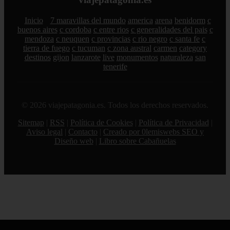
Inicio
7 maravillas del mundo
america
arena
benidorm
c
buenos aires
c cordoba
c entre rios
c generalidades del pais
c
mendoza
c neuquen
c provincias
c rio negro
c santa fe
c
tierra de fuego
c tucuman
c zona austral
carmen
category
destinos
gijon
lanzarote
live
monumentos
naturaleza
san
tenerife
© 2026 viajepatagonia.es. Todos los derechos reservados.
Sitemap
|
RSS
|
Política de Cookies
|
Política de Privacidad
|
Aviso legal
|
Contacto
|
Creado por 0lemiswebs SEO y
Diseño web
|
Libro sobre Cabañuelas