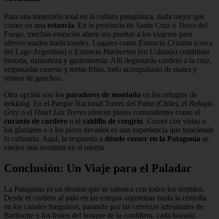
Para una inmersión total en la cultura patagónica, nada mejor que
comer en una
estancia
. En la provincia de Santa Cruz o Tierra del
Fuego, muchas estancias abren sus puertas a los viajeros para
ofrecer asados tradicionales. Lugares como
Estancia Cristina
(cerca
del Lago Argentino) o
Estancia Harberton
(en Ushuaia) combinan
historia, naturaleza y gastronomía. Allí degustarás cordero a la cruz,
empanadas caseras y tortas fritas, todo acompañado de mates y
relatos de gauchos.
Otra opción son los
paradores de montaña
en los refugios de
trekking. En el Parque Nacional Torres del Paine (Chile), el
Refugio
Grey
o el
Hotel Las Torres
ofrecen platos contundentes como el
curanto de cordero
o el
caldillo de congrio
. Comer con vistas a
los glaciares o a los picos nevados es una experiencia que trasciende
lo culinario. Aquí, la respuesta a
dónde comer en la Patagonia
se
vuelve una aventura en sí misma.
Conclusión: Un Viaje para el Paladar
La Patagonia es un destino que se saborea con todos los sentidos.
Desde el cordero al palo en las estepas argentinas hasta la centolla
en los canales fueguinos, pasando por las cervezas artesanales de
Bariloche y los frutos del bosque de la cordillera, cada bocado