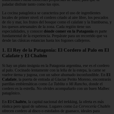
paladar disfrute tanto como tus ojos.
La cocina patagónica se caracteriza por el uso de ingredientes
locales de primer nivel: el cordero criado al aire libre, los pescados
de río y mar, los frutos del bosque como el calafate y la frambuesa, y
los quesos artesanales de la zona. Cada región tiene sus
especialidades, y conocer
dónde comer en la Patagonia
es parte
fundamental de la experiencia. Prepárate para un recorrido que va
desde las clásicas estancias hasta los fogones callejeros.
1. El Rey de la Patagonia: El Cordero al Palo en El
Calafate y El Chaltén
Si hay un plato insignia en la Patagonia argentina, ese es el cordero
al palo. Cocinado lentamente con la leña de la estepa, la carne se
vuelve tierna y jugosa, con un sabor ahumado inconfundible. En
El
Calafate
, la puerta de entrada al Glaciar Perito Moreno, encontrarás
parrillas emblemáticas como
La Tablita
o
Mi Rancho
, donde el
cordero es la estrella. No olvides acompañarlo con un buen Malbec
patagónico.
En
El Chaltén
, la capital nacional del trekking, la oferta es más
rústica pero igual de sabrosa. Lugares como
La Cervecería Chaltén
ofrecen cordero al disco o estofados de guanaco, ideales para