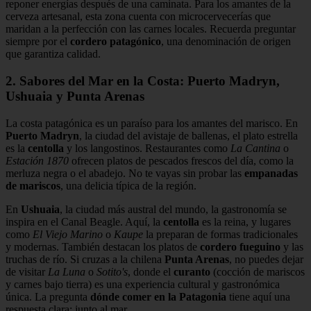
reponer energías después de una caminata. Para los amantes de la
cerveza artesanal, esta zona cuenta con microcervecerías que
maridan a la perfección con las carnes locales. Recuerda preguntar
siempre por el
cordero patagónico
, una denominación de origen
que garantiza calidad.
2. Sabores del Mar en la Costa: Puerto Madryn,
Ushuaia y Punta Arenas
La costa patagónica es un paraíso para los amantes del marisco. En
Puerto Madryn
, la ciudad del avistaje de ballenas, el plato estrella
es la
centolla
y los langostinos. Restaurantes como
La Cantina
o
Estación 1870
ofrecen platos de pescados frescos del día, como la
merluza negra o el abadejo. No te vayas sin probar las
empanadas
de mariscos
, una delicia típica de la región.
En
Ushuaia
, la ciudad más austral del mundo, la gastronomía se
inspira en el Canal Beagle. Aquí, la
centolla
es la reina, y lugares
como
El Viejo Marino
o
Kaupe
la preparan de formas tradicionales
y modernas. También destacan los platos de
cordero fueguino
y las
truchas de río. Si cruzas a la chilena
Punta Arenas
, no puedes dejar
de visitar
La Luna
o
Sotito's
, donde el
curanto
(cocción de mariscos
y carnes bajo tierra) es una experiencia cultural y gastronómica
única. La pregunta
dónde comer en la Patagonia
tiene aquí una
respuesta clara: junto al mar.