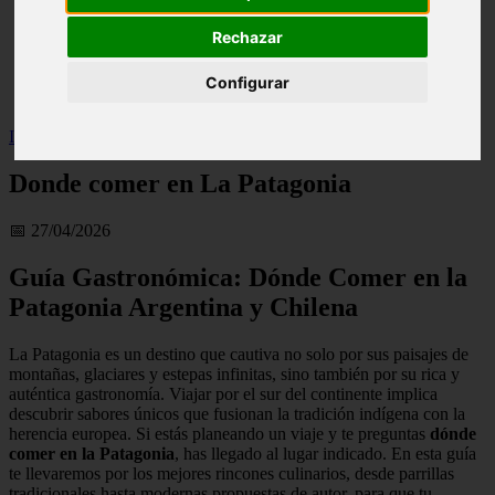
live
Rechazar
monumentos
naturaleza
san
Configurar
tenerife
Inicio
>
Donde comer en La Patagonia
Donde comer en La Patagonia
📅 27/04/2026
Guía Gastronómica: Dónde Comer en la
Patagonia Argentina y Chilena
La Patagonia es un destino que cautiva no solo por sus paisajes de
montañas, glaciares y estepas infinitas, sino también por su rica y
auténtica gastronomía. Viajar por el sur del continente implica
descubrir sabores únicos que fusionan la tradición indígena con la
herencia europea. Si estás planeando un viaje y te preguntas
dónde
comer en la Patagonia
, has llegado al lugar indicado. En esta guía
te llevaremos por los mejores rincones culinarios, desde parrillas
tradicionales hasta modernas propuestas de autor, para que tu