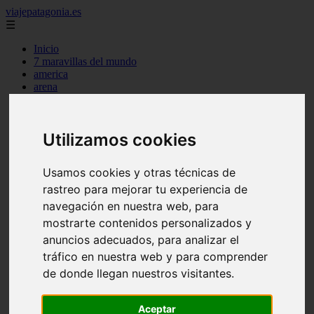
viajepatagonia.es
☰
Inicio
7 maravillas del mundo
america
arena
benidorm
c buenos aires
c cordoba
Utilizamos cookies
c entre rios
c generalidades del pais
c mendoza
Usamos cookies y otras técnicas de
c neuquen
c provincias
rastreo para mejorar tu experiencia de
c rio negro
navegación en nuestra web, para
c santa fe
mostrarte contenidos personalizados y
c tierra de fuego
c tucuman
anuncios adecuados, para analizar el
c zona austral
tráfico en nuestra web y para comprender
carmen
de donde llegan nuestros visitantes.
category
destinos
gijon
Aceptar
lanzarote