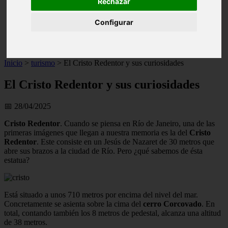
Rechazar
live
monumentos
Configurar
naturaleza
san
tenerife
Inicio
>
turismo
>
El Cristo Redentor y sus curiosidades
El Cristo Redentor y sus curiosidades
📅 28/04/2025
Cristo Redentor
. Cuando se piensa en Río de Janeiro, una de las
primeras imágenes que llegan a nuestra memoria es la del
Cristo
Redentor
. Este consiste en un Jesús de Nazaret de 30 metros que
abre sus brazos a la ciudad de Río. Pero ¿qué sabemos de ésta
estatua?
Está situado a unos 710 metros por encima del nivel del mar.
Concretamente se asienta sobre la cima del
cerro Corcovado
. En
total, contando también los 8 metros de pedestal, alcanza una altitud
de 38 metros.