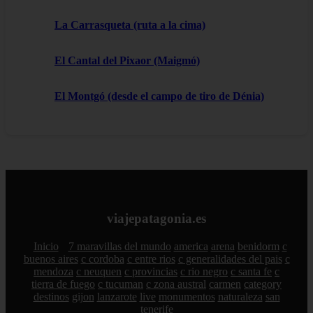
La Carrasqueta (ruta a la cima)
El Cantal del Pixaor (Maigmó)
El Montgó (desde el campo de tiro de Dénia)
viajepatagonia.es
Inicio
7 maravillas del mundo
america
arena
benidorm
c
buenos aires
c cordoba
c entre rios
c generalidades del pais
c
mendoza
c neuquen
c provincias
c rio negro
c santa fe
c
tierra de fuego
c tucuman
c zona austral
carmen
category
destinos
gijon
lanzarote
live
monumentos
naturaleza
san
tenerife