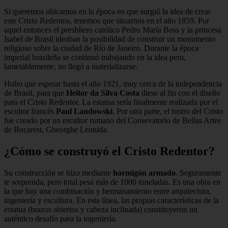
Si queremos ubicarnos en la época en que surgió la idea de crear
este Cristo Redentos, tenemos que situarnos en el año 1859. Por
aquel entonces el presbítero católico Pedro María Boss y la princesa
Isabel de Brasil ideaban la posibilidad de construir un monumento
religioso sobre la ciudad de Río de Janeiro. Durante la época
imperial brasileña se continuó trabajando en la idea pero,
lametablemente, no llegó a materializarse.
Hubo que esperar hasta el año 1921, muy cerca de la independencia
de Brasil, para que
Heitor da Silva Costa
diese al fin con el diseño
para el Cristo Redentor. La estatua sería finalmente realizada por el
escultor francés
Paul Landowski
. Por otra parte, el rostro del Cristo
fue creado por un escultor rumano del Consevatorio de Bellas Artes
de Bucarest, Gheorghe Leonida.
¿Cómo se construyó el Cristo Redentor?
Su construcción se hizo mediante
hormigón armado
. Seguramente
te sorprenda, pero total pesa más de 1000 toneladas. Es una obra en
la que hay una combinación y hermanamiento entre arquitectura,
ingeniería y escultura. En esta línea, las propias características de la
estatua (brazos abiertos y cabeza inclinada) constituyeron un
auténtico desafío para la ingeniería.