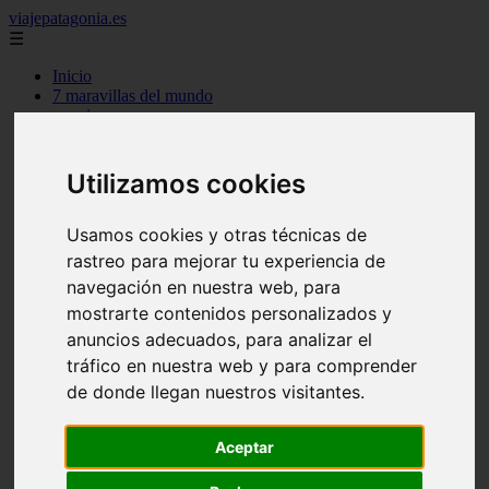
viajepatagonia.es
☰
Inicio
7 maravillas del mundo
america
arena
benidorm
c buenos aires
Utilizamos cookies
c cordoba
c entre rios
c generalidades del pais
Usamos cookies y otras técnicas de
c mendoza
rastreo para mejorar tu experiencia de
c neuquen
navegación en nuestra web, para
c provincias
c rio negro
mostrarte contenidos personalizados y
c santa fe
anuncios adecuados, para analizar el
c tierra de fuego
tráfico en nuestra web y para comprender
c tucuman
c zona austral
de donde llegan nuestros visitantes.
carmen
category
Aceptar
destinos
gijon
lanzarote