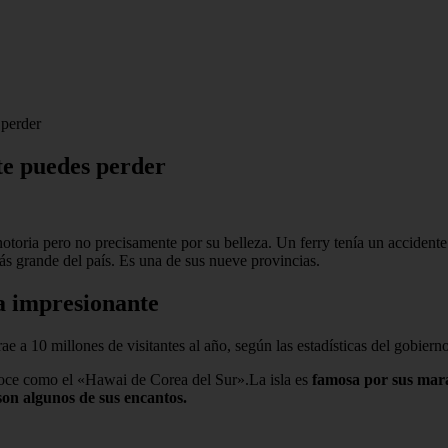
 perder
 te puedes perder
otoria pero no precisamente por su belleza. Un ferry tenía un accidente
 más grande del país. Es una de sus nueve provincias.
za impresionante
e a 10 millones de visitantes al año, según las estadísticas del gobierno
noce como el «Hawai de Corea del Sur».La isla es
famosa por sus marav
on algunos de sus encantos.