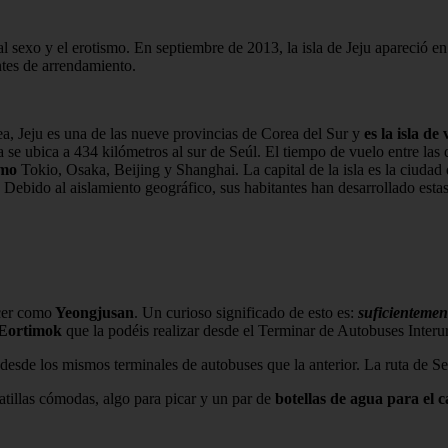
l sexo y el erotismo. En septiembre de 2013, la isla de Jeju apareció en
ntes de arrendamiento.
rea, Jeju es una de las nueve provincias de Corea del Sur y
es la isla d
 se ubica a 434 kilómetros al sur de Seúl. El tiempo de vuelo entre las
omo
Tokio, Osaka, Beijing y Shanghai. La capital de la isla es la ciudad
 Debido al aislamiento geográfico, sus habitantes han desarrollado esta
ocer como
Yeongjusan
. Un curioso significado de esto es:
suficientement
 Eortimok
que la podéis realizar desde el Terminar de Autobuses Inter
r desde los mismos terminales de autobuses que la anterior. La ruta de
patillas cómodas, algo para picar y un par de
botellas de agua para el 