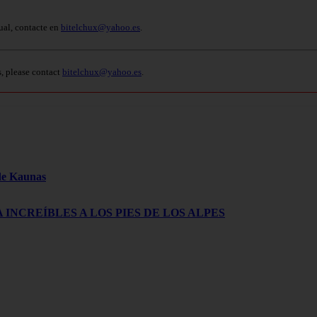
ual, contacte en
bitelchux@yahoo.es
.
s, please contact
bitelchux@yahoo.es
.
 de Kaunas
 INCREÍBLES A LOS PIES DE LOS ALPES