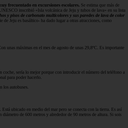
 m
uy frecuentado en excursiones escolares.
Se estima que más de
 UNESCO inscribió «Isla volcánica de Jeju y tubos de lava» en su lista
os y pisos de carbonato multicolores y sus paredes de lava de color
ie de Jeju es basáltico- ha dado lugar a otras atracciones, como
. Con unas máximas en el mes de agosto de unas 29,8ºC. Es importante
n coche, sería lo mejor porque con introducir el número del teléfono a
ional para poder hacerlo.
on los autobuses.
o. Está ubicado en medio del mar pero se conecta con la tierra. Es así
 diámetro de 600 metros y alrededor de 90 metros de altura. Si sois