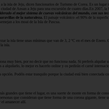
s a la isla de Jeju, dicen funcionarios de Turismo de Corea. Es un lugar
la ciudad de Ansan a Jeju para una excursión de cuatro días.En 2007, la
iderado el mejor sistema de cuevas volcánicas del mundo, con sus tech
ravillas de la naturaleza.
El paisaje volcánico -el 90% de la superfic
asemejan a los moai de la Isla de Pascua.
pezar la isla tiene unas mínimas que van de 3, 2 ºC en el mes de Enero
a isla.
ona muy bien, por no decir que no funciona nada. Si preferís alquilar u
os a alquilarlo, lo mejor es hacerlo online y os pedirán el carné internac
na opción. Podéis estar tranquilo porque la ciudad está bien conectada c
as más grandes que tiene el lugar, es una suerte de monte en forma de con
ersonas que consideran que tiene forma de una corona gigante, tiene un
 el amanecer allí.