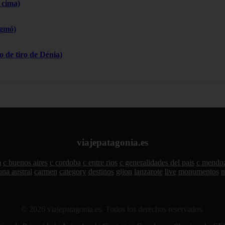
 cima)
igmó)
 de tiro de Dénia)
viajepatagonia.es
m
c buenos aires
c cordoba
c entre rios
c generalidades del pais
c mendo
ona austral
carmen
category
destinos
gijon
lanzarote
live
monumentos
n
© 2026 viajepatagonia.es. Todos los derechos reservados.