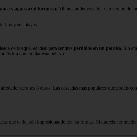
anca y aguas azul turquesa.
Allí nos podemos aliviar en verano de tod
 de Jeju y sus playas
odeada de bosque, es ideal para sentirse
perdidos en un paraíso
. Sin e
podéis ir a contemplar esta belleza.
o alrededor de unos 3 euros. Las cascadas más populares que podéis co
ocas que te dejarán impresionando con su formas. Si queréis ver muchas