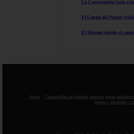
La Carrasqueta (ruta a la
El Cantal del Pixaor (Ma
El Montgó (desde el campo
Inicio
7 maravillas del mundo
america
arena
benidor
fuego
c tucuman
c z