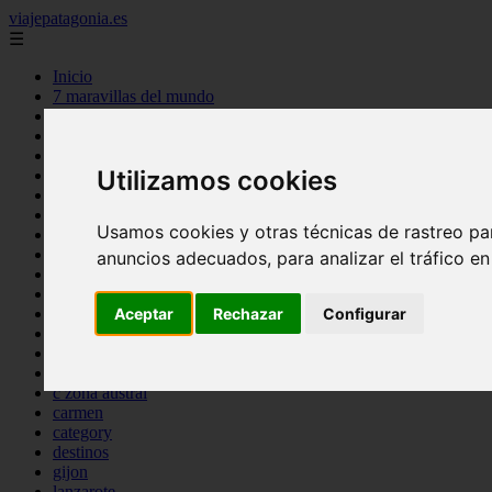
viajepatagonia.es
☰
Inicio
7 maravillas del mundo
america
arena
benidorm
Utilizamos cookies
c buenos aires
c cordoba
c entre rios
Usamos cookies y otras técnicas de rastreo pa
c generalidades del pais
c mendoza
anuncios adecuados, para analizar el tráfico e
c neuquen
c provincias
c rio negro
Aceptar
Rechazar
Configurar
c santa fe
c tierra de fuego
c tucuman
c zona austral
carmen
category
destinos
gijon
lanzarote