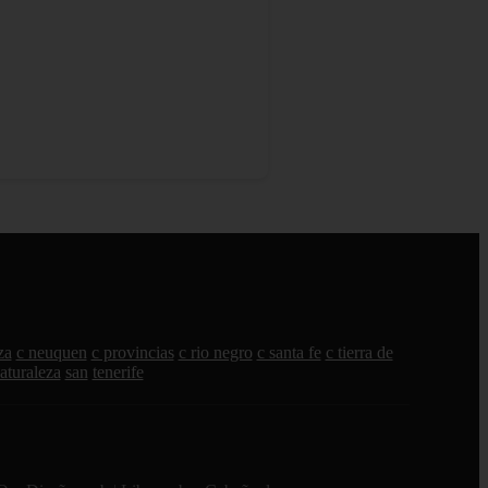
za
c neuquen
c provincias
c rio negro
c santa fe
c tierra de
aturaleza
san
tenerife