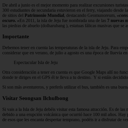
De abril a junio es el mejor momento para realizar excursiones turista
300 estudiantes de secundaria estuvieron en el ferry, viajando desde 
de sitios del
Patrimonio Mundial
, destacando Geomunoreum,
«cons
oscuro. «
En 2011, la isla de Jeju fue nombrada una de las
7 nuevas ma
las piedras de abuelo (dolharubang ), estatuas fálicas masivas que se 
Importante
Debemos tener en cuenta las temperaturas de la isla de Jeju. Para em
considerar que en verano, de julio a agosto es una época de lluevia en l
Espectacular Isla de Jeju
Otra consideración a tener en cuenta es que Google Maps allí no funci
donde te diriges en el GPS él te lleva a tu destino. Y si estáis decidid
Si son más aventureros, y preferís utilizar el bus, también es una bue
Visitar Seongsan Ilchulbong
Si vais a la Isla de Jeju debéis visitar esta famosa atracción. Es de l
debido a una erupción volcánica que ocurrió hace 100 mil años. Hay p
de esos que les encanta despertar temprano, podéis ir a disfrutar de ver