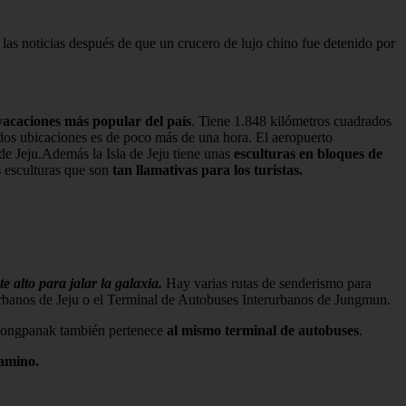
 las noticias después de que un crucero de lujo chino fue detenido por
e vacaciones más popular del país
. Tiene 1.848 kilómetros cuadrados
 dos ubicaciones es de poco más de una hora. El aeropuerto
 de Jeju.Además la Isla de Jeju tiene unas
esculturas en bloques de
s esculturas que son
tan llamativas para los turistas.
e alto para jalar la galaxia.
Hay varias rutas de senderismo para
urbanos de Jeju o el Terminal de Autobuses Interurbanos de Jungmun.
 Seongpanak también pertenece
al mismo terminal de autobuses
.
camino.