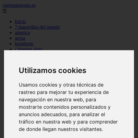
viajepatagonia.es
☰
Inicio
7 maravillas del mundo
america
arena
benidorm
c buenos aires
c cordoba
c entre rios
c generalidades del pais
Utilizamos cookies
c mendoza
c neuquen
c provincias
Usamos cookies y otras técnicas de
c rio negro
rastreo para mejorar tu experiencia de
c santa fe
c tierra de fuego
navegación en nuestra web, para
c tucuman
mostrarte contenidos personalizados y
c zona austral
anuncios adecuados, para analizar el
carmen
category
tráfico en nuestra web y para comprender
destinos
de donde llegan nuestros visitantes.
gijon
lanzarote