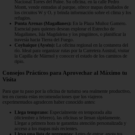
Nacional Torres del Paine. Su oficina, en la calle Pedro
Montt, vende entradas al parque, ofrece mapas detallados de
los circuitos W y O, y brinda información sobre el clima y los
refugios.
Punta Arenas (Magallanes):
En la Plaza Muñoz Gamero.
Esencial para quienes desean explorar el Estrecho de
Magallanes, Isla Magdalena y los pingüinos, o planificar la
travesía hacia Tierra del Fuego.
Coyhaique (Aysén):
La oficina regional en la costanera del
río. Ideal para organizar rutas por la Carretera Austral, visitar
la Capilla de Mármol y conocer el estado de los caminos de
ripio.
Consejos Prácticos para Aprovechar al Máximo tu
Visita
Para que tu paso por la oficina de turismo sea realmente productivo,
ten en cuenta estas recomendaciones que los viajeros
experimentados agradecen haber conocido antes:
Llega temprano:
Especialmente en temporada alta
(diciembre a febrero), las oficinas se llenan rápidamente.
Llegar a primera hora te garantiza atención personalizada y
acceso a los mapas más recientes.
Lleva una lista de preguntas:
Antes de entrar, anota tus