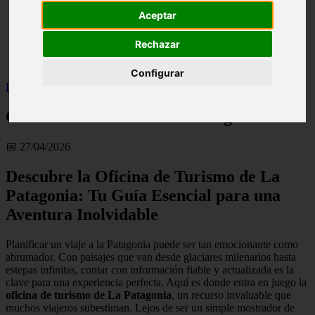
live
Aceptar
monumentos
naturaleza
Rechazar
san
tenerife
Configurar
Inicio
>
Oficina de turismo de La Patagonia
Oficina de turismo de La Patagonia
📅 27/04/2026
Descubre la Oficina de Turismo de La
Patagonia: Tu Guía Esencial para una
Aventura Inolvidable
Planificar un viaje a la Patagonia puede ser tan emocionante como
abrumador. Con paisajes que van desde glaciares milenarios hasta
estepas infinitas, contar con información fiable y actualizada es la
clave para una experiencia perfecta. Aquí es donde entra en juego la
oficina de turismo de La Patagonia
, un recurso invaluable que
muchos viajeros subestiman. Lejos de ser un simple mostrador de