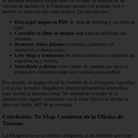
Si prefieres adelantar trabajo antes de tu viaje, la mayoría de las
oficinas de turismo de la Patagonia cuentan con portales web y
perfiles en redes sociales muy activos. En ellos puedes:
Descargar mapas en PDF
de rutas de trekking y circuitos en
auto.
Consultar el clima en tiempo real
para las próximas dos
semanas.
Reservar visitas guiadas
o entradas a parques con
antelación, evitando colas.
Leer blogs y testimonios
de otros viajeros que comparten sus
experiencias y errores.
Suscribirte a alertas
sobre cierres de caminos por nieve o
erupciones volcánicas (algo poco común pero posible).
Por ejemplo, la página oficial de
Turismo de la Patagonia Argentina
y el portal
Sernatur Magallanes
ofrecen herramientas interactivas
para diseñar tu itinerario ideal. No subestimes el poder de la
planificación digital; combinada con la visita física a la oficina, te
dará una visión 360° de tu aventura.
Conclusión: Tu Viaje Comienza en la Oficina de
Turismo
La Patagonia no es un destino cualquiera; es un territorio que exige