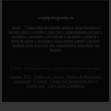
viajepatagonia.es
Inicio
7 maravillas del mundo
america
arena
benidorm
c
buenos aires
c cordoba
c entre rios
c generalidades del pais
c
mendoza
c neuquen
c provincias
c rio negro
c santa fe
c
tierra de fuego
c tucuman
c zona austral
carmen
category
destinos
gijon
lanzarote
live
monumentos
naturaleza
san
tenerife
© 2026 viajepatagonia.es. Todos los derechos reservados.
Sitemap
|
RSS
|
Política de Cookies
|
Política de Privacidad
|
Aviso legal
|
Contacto
|
Creado por 0lemiswebs SEO y
Diseño web
|
Libro sobre Cabañuelas