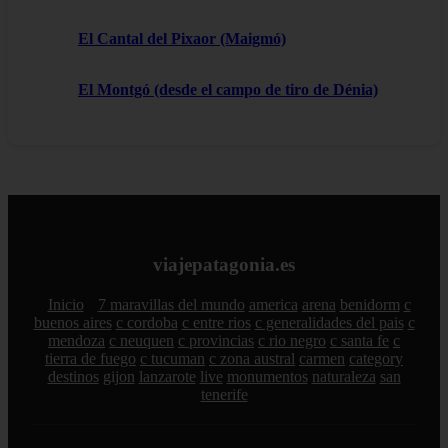
El Cantal del Pixaor (Maigmó)
El Montgó (desde el campo de tiro de Dénia)
viajepatagonia.es
Inicio
7 maravillas del mundo
america
arena
benidorm
c
buenos aires
c cordoba
c entre rios
c generalidades del pais
c
mendoza
c neuquen
c provincias
c rio negro
c santa fe
c
tierra de fuego
c tucuman
c zona austral
carmen
category
destinos
gijon
lanzarote
live
monumentos
naturaleza
san
tenerife