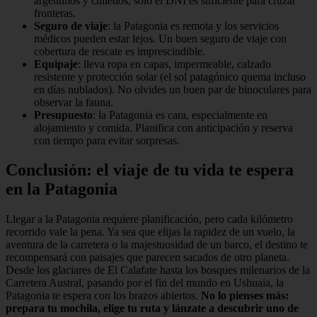
argentinos y chilenos, solo el DNI es suficiente para cruzar
fronteras.
Seguro de viaje
: la Patagonia es remota y los servicios
médicos pueden estar lejos. Un buen seguro de viaje con
cobertura de rescate es imprescindible.
Equipaje
: lleva ropa en capas, impermeable, calzado
resistente y protección solar (el sol patagónico quema incluso
en días nublados). No olvides un buen par de binoculares para
observar la fauna.
Presupuesto
: la Patagonia es cara, especialmente en
alojamiento y comida. Planifica con anticipación y reserva
con tiempo para evitar sorpresas.
Conclusión: el viaje de tu vida te espera
en la Patagonia
Llegar a la Patagonia requiere planificación, pero cada kilómetro
recorrido vale la pena. Ya sea que elijas la rapidez de un vuelo, la
aventura de la carretera o la majestuosidad de un barco, el destino te
recompensará con paisajes que parecen sacados de otro planeta.
Desde los glaciares de El Calafate hasta los bosques milenarios de la
Carretera Austral, pasando por el fin del mundo en Ushuaia, la
Patagonia te espera con los brazos abiertos.
No lo pienses más:
prepara tu mochila, elige tu ruta y lánzate a descubrir uno de