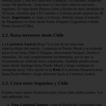
intensa (unos 2.400 km hasta Río Gallegos). En autobús, empresas
como
Vía Bariloche, Andesmar o Chevallier
ofrecen servicios
regulares. El viaje desde Buenos Aires a Bariloche dura alrededor de
20 horas, mientras que a El Calafate o Ushuaia puede superar las 30
horas.
Importante:
si viajas a Ushuaia, deberás cruzar el estrecho
de Magallanes en ferry desde Punta Delgada (Argentina) o desde
Punta Arenas (Chile).
2.2. Rutas terrestres desde Chile
La
Carretera Austral
(Ruta 7) es una de las rutas más
espectaculares del mundo. Comienza en Puerto Montt y se extiende
hacia el sur hasta Villa O’Higgins, atravesando bosques, fiordos y
montañas. No está completamente pavimentada, por lo que se
recomienda un vehículo 4x4 o camioneta. También puedes tomar
buses desde Santiago hasta Puerto Montt y luego continuar en
transporte local. Otra opción es la
Ruta 5
(Carretera Panamericana)
hasta Puerto Montt y luego desviarte hacia la Carretera Austral.
2.3. Cruce entre Argentina y Chile
Existen varios pasos fronterizos para cruzar entre ambos países. Los
más utilizados son:
Paso Cardenal Samoré
: conecta Bariloche (Argentina) con