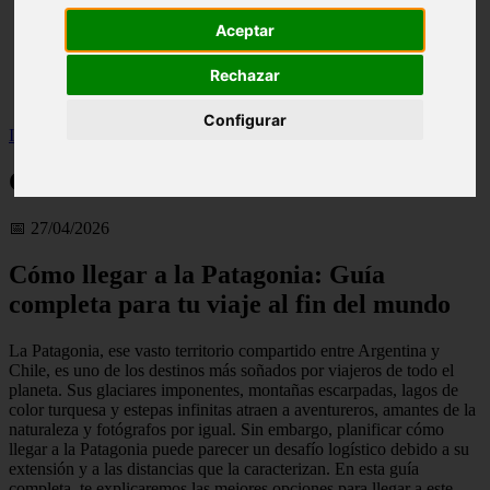
live
Aceptar
monumentos
naturaleza
Rechazar
san
tenerife
Configurar
Inicio
>
Como llegar a La Patagonia
Como llegar a La Patagonia
📅 27/04/2026
Cómo llegar a la Patagonia: Guía
completa para tu viaje al fin del mundo
La Patagonia, ese vasto territorio compartido entre Argentina y
Chile, es uno de los destinos más soñados por viajeros de todo el
planeta. Sus glaciares imponentes, montañas escarpadas, lagos de
color turquesa y estepas infinitas atraen a aventureros, amantes de la
naturaleza y fotógrafos por igual. Sin embargo, planificar cómo
llegar a la Patagonia puede parecer un desafío logístico debido a su
extensión y a las distancias que la caracterizan. En esta guía
completa, te explicaremos las mejores opciones para llegar a este