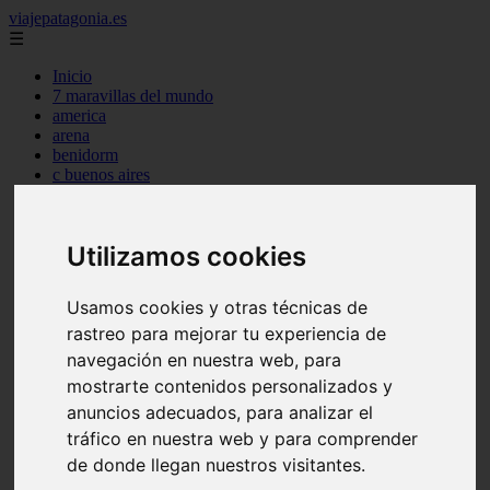
viajepatagonia.es
☰
Inicio
7 maravillas del mundo
america
arena
benidorm
c buenos aires
c cordoba
c entre rios
c generalidades del pais
Utilizamos cookies
c mendoza
c neuquen
c provincias
Usamos cookies y otras técnicas de
c rio negro
c santa fe
rastreo para mejorar tu experiencia de
c tierra de fuego
navegación en nuestra web, para
c tucuman
mostrarte contenidos personalizados y
c zona austral
carmen
anuncios adecuados, para analizar el
category
tráfico en nuestra web y para comprender
destinos
de donde llegan nuestros visitantes.
gijon
lanzarote