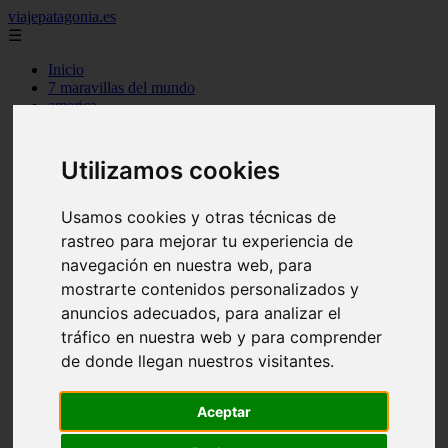
viajepatagonia.es
☰
Inicio
7 maravillas del mundo
america
arena
benidorm
c buenos aires
Utilizamos cookies
c cordoba
c entre rios
c generalidades del pais
Usamos cookies y otras técnicas de
c mendoza
rastreo para mejorar tu experiencia de
c neuquen
navegación en nuestra web, para
c provincias
c rio negro
mostrarte contenidos personalizados y
c santa fe
anuncios adecuados, para analizar el
c tierra de fuego
tráfico en nuestra web y para comprender
c tucuman
c zona austral
de donde llegan nuestros visitantes.
carmen
category
destinos
Aceptar
gijon
lanzarote