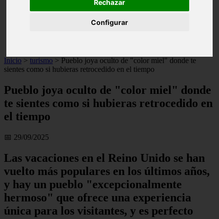
Rechazar
live
monumentos
Configurar
naturaleza
san
tenerife
Inicio
>
turismo
>
Pueblo joya oculto de "color miel" donde te
sientes como si hubieras retrocedido en el tiempo
Pueblo joya oculto de "color miel" donde
te sientes como si hubieras retrocedido en
el tiempo
📅 29/09/2025
Las vacaciones en el Reino Unido se han
vuelto más populares en los últimos años,
y hay un pueblo "excepcionalmente
hermoso" que ofrece una experiencia
única para los visitantes, y es perfecto