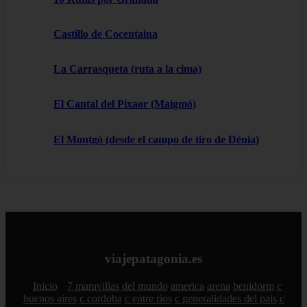
Castillo de Cocentaina
La Carrasqueta (ruta a la cima)
El Cantal del Pixaor (Maigmó)
El Montgó (desde el campo de tiro de Dénia)
viajepatagonia.es
Inicio
7 maravillas del mundo
america
arena
benidorm
c
buenos aires
c cordoba
c entre rios
c generalidades del pais
c