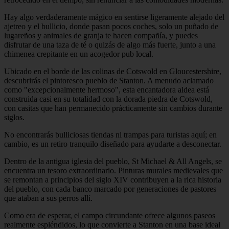
Hay algo verdaderamente mágico en sentirse ligeramente alejado del
ajetreo y el bullicio, donde pasan pocos coches, solo un puñado de
lugareños y animales de granja te hacen compañía, y puedes
disfrutar de una taza de té o quizás de algo más fuerte, junto a una
chimenea crepitante en un acogedor pub local.
Ubicado en el borde de las colinas de Cotswold en Gloucestershire,
descubrirás el pintoresco pueblo de Stanton. A menudo aclamado
como "excepcionalmente hermoso", esta encantadora aldea está
construida casi en su totalidad con la dorada piedra de Cotswold,
con casitas que han permanecido prácticamente sin cambios durante
siglos.
No encontrarás bulliciosas tiendas ni trampas para turistas aquí; en
cambio, es un retiro tranquilo diseñado para ayudarte a desconectar.
Dentro de la antigua iglesia del pueblo, St Michael & All Angels, se
encuentra un tesoro extraordinario. Pinturas murales medievales que
se remontan a principios del siglo XIV contribuyen a la rica historia
del pueblo, con cada banco marcado por generaciones de pastores
que ataban a sus perros allí.
Como era de esperar, el campo circundante ofrece algunos paseos
realmente espléndidos, lo que convierte a Stanton en una base ideal