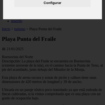
Configurar
live
monumentos
naturaleza
san
tenerife
Inicio
>
turismo
>
Playa Punta del Fraile
Playa Punta del Fraile
📅 21/01/2025
Buenavista del Norte
Descripción: La playa del Fraile se encuentra en Buenavista
(extremo noroeste de la isla), en el camino hacia la Punta de Teno, al
pie del acantilado, justo debajo del Mirador de la Monja.
Esta playa de arena oscura y zonas de picón y callaos tiene unas
dimensiones de 420 metros de longitud y 39 de ancho.
Ubicada en un paraje rústico poco transitado ya que está rodeada de
fincas cultivadas, si la visitas comprobarás que es una playa con un
grado de ocupación bajo.