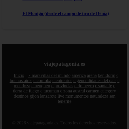
El Montgó (desde el campo de tiro de Dénia)
viajepatagonia.es
Inicio
7 maravillas del mundo
america
arena
benidorm
c
buenos aires
c cordoba
c entre rios
c generalidades del pais
c
mendoza
c neuquen
c provincias
c rio negro
c santa fe
c
tierra de fuego
c tucuman
c zona austral
carmen
category
destinos
gijon
lanzarote
live
monumentos
naturaleza
san
tenerife
© 2026 viajepatagonia.es. Todos los derechos reservados.