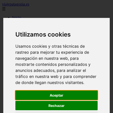
viajepatagonia.es
☰
Inicio
7 maravillas del mundo
america
arena
Utilizamos cookies
benidorm
c buenos aires
c cordoba
Usamos cookies y otras técnicas de
c entre rios
rastreo para mejorar tu experiencia de
c generalidades del pais
navegación en nuestra web, para
c mendoza
c neuquen
mostrarte contenidos personalizados y
c provincias
anuncios adecuados, para analizar el
c rio negro
tráfico en nuestra web y para comprender
c santa fe
c tierra de fuego
de donde llegan nuestros visitantes.
c tucuman
c zona austral
carmen
Aceptar
category
destinos
Rechazar
gijon
lanzarote