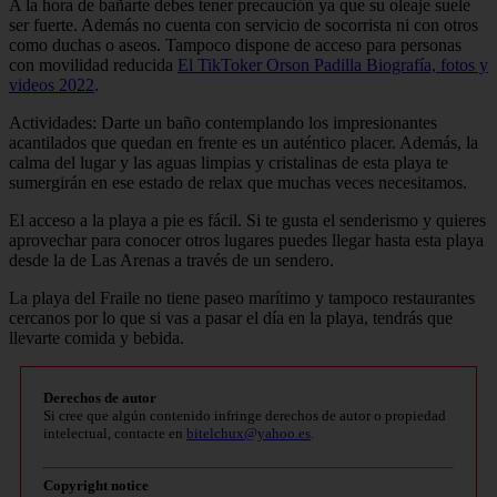
A la hora de bañarte debes tener precaución ya que su oleaje suele
ser fuerte. Además no cuenta con servicio de socorrista ni con otros
como duchas o aseos. Tampoco dispone de acceso para personas
con movilidad reducida
El TikToker Orson Padilla Biografía, fotos y
videos 2022
.
Actividades: Darte un baño contemplando los impresionantes
acantilados que quedan en frente es un auténtico placer. Además, la
calma del lugar y las aguas limpias y cristalinas de esta playa te
sumergirán en ese estado de relax que muchas veces necesitamos.
El acceso a la playa a pie es fácil. Si te gusta el senderismo y quieres
aprovechar para conocer otros lugares puedes llegar hasta esta playa
desde la de Las Arenas a través de un sendero.
La playa del Fraile no tiene paseo marítimo y tampoco restaurantes
cercanos por lo que si vas a pasar el día en la playa, tendrás que
llevarte comida y bebida.
Derechos de autor
Si cree que algún contenido infringe derechos de autor o propiedad
intelectual, contacte en
bitelchux@yahoo.es
.
Copyright notice