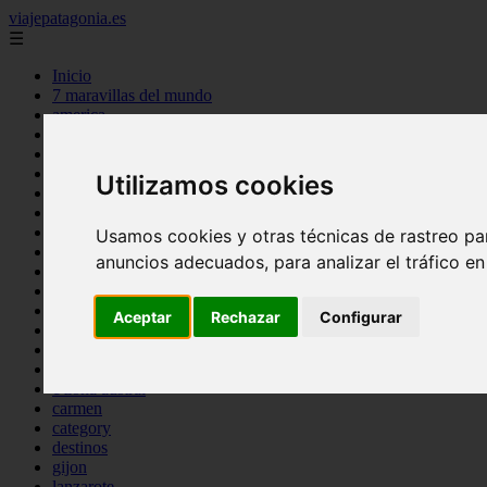
viajepatagonia.es
☰
Inicio
7 maravillas del mundo
america
arena
benidorm
c buenos aires
Utilizamos cookies
c cordoba
c entre rios
c generalidades del pais
Usamos cookies y otras técnicas de rastreo pa
c mendoza
anuncios adecuados, para analizar el tráfico e
c neuquen
c provincias
c rio negro
Aceptar
Rechazar
Configurar
c santa fe
c tierra de fuego
c tucuman
c zona austral
carmen
category
destinos
gijon
lanzarote