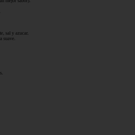
an mejor sabor).
.
e, sal y azucar.
a suave.
s.