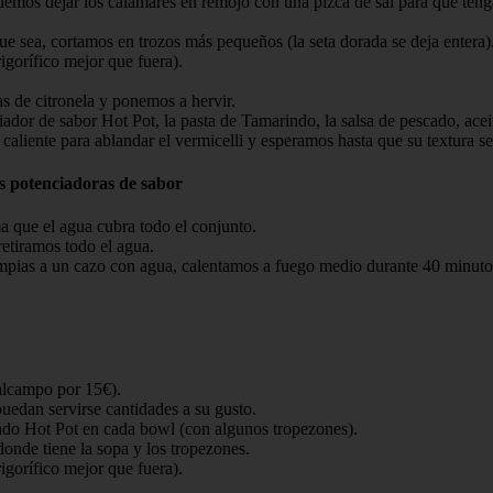
demos dejar los calamares en remojo con una pizca de sal para que teng
ue sea, cortamos en trozos más pequeños (la seta dorada se deja entera)
igorífico mejor que fuera).
s de citronela y ponemos a hervir.
dor de sabor Hot Pot, la pasta de Tamarindo, la salsa de pescado, aceit
liente para ablandar el vermicelli y esperamos hasta que su textura se
as potenciadoras de sabor
 que el agua cubra todo el conjunto.
retiramos todo el agua.
mpias a un cazo con agua, calentamos a fuego medio durante 40 minuto
 alcampo por 15€).
edan servirse cantidades a su gusto.
ado Hot Pot en cada bowl (con algunos tropezones).
onde tiene la sopa y los tropezones.
igorífico mejor que fuera).