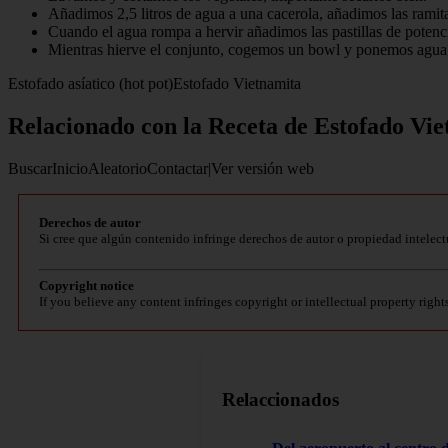
Añadimos 2,5 litros de agua a una cacerola, añadimos las ramit
Cuando el agua rompa a hervir añadimos las pastillas de potencia
Mientras hierve el conjunto, cogemos un bowl y ponemos agua ca
Estofado asíatico (hot pot)Estofado Vietnamita
Relacionado con la Receta de Estofado Vi
BuscarInicioAleatorioContactar|Ver versión web
Derechos de autor
Si cree que algún contenido infringe derechos de autor o propiedad intelect
Copyright notice
If you believe any content infringes copyright or intellectual property right
Relaccionados