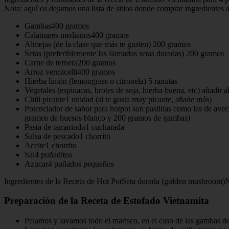
Nota: aquí os dejamos una lista de sitios donde comprar ingredientes a
Gambas400 gramos
Calamares medianos400 gramos
Almejas (de la clase que más te gusten) 200 gramos
Setas (preferiblemente las llamadas setas doradas) 200 gramos
Carne de ternera200 gramos
Arroz vermicelli400 gramos
Hierba limón (lemongrass o citronela) 5 ramitas
Vegetales (espinacas, brotes de soja, hierba buena, etc) añadir a
Chili picante1 unidad (si te gusta muy picante, añade más)
Potenciador de sabor para hotpot son pastillas como las de avecr
gramos de huesos blanco y 200 gramos de gambas)
Pasta de tamarindo1 cucharada
Salsa de pescado1 chorrito
Aceite1 chorrito
Sal4 puñaditos
Azucar4 puñados pequeños
Ingredientes de la Receta de Hot PotSeta dorada (golden mushroom)N
Preparación de la Receta de Estofado Vietnamita
Pelamos y lavamos todo el marisco, en el caso de las gambas de