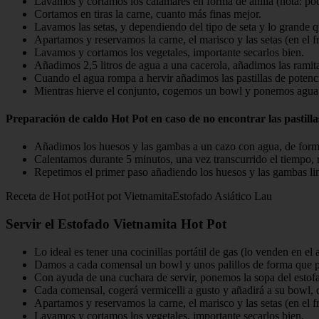
Lavamos y cortamos los calamares en forma de anilla (nota: po
Cortamos en tiras la carne, cuanto más finas mejor.
Lavamos las setas, y dependiendo del tipo de seta y lo grande q
Apartamos y reservamos la carne, el marisco y las setas (en el fr
Lavamos y cortamos los vegetales, importante secarlos bien.
Añadimos 2,5 litros de agua a una cacerola, añadimos las ramita
Cuando el agua rompa a hervir añadimos las pastillas de potencia
Mientras hierve el conjunto, cogemos un bowl y ponemos agua ca
Preparación de caldo Hot Pot en caso de no encontrar las pastill
Añadimos los huesos y las gambas a un cazo con agua, de forma
Calentamos durante 5 minutos, una vez transcurrido el tiempo, 
Repetimos el primer paso añadiendo los huesos y las gambas li
Receta de Hot potHot pot VietnamitaEstofado Asiático Lau
Servir el Estofado Vietnamita Hot Pot
Lo ideal es tener una cocinillas portátil de gas (lo venden en el
Damos a cada comensal un bowl y unos palillos de forma que pu
Con ayuda de una cuchara de servir, ponemos la sopa del estof
Cada comensal, cogerá vermicelli a gusto y añadirá a su bowl, d
Apartamos y reservamos la carne, el marisco y las setas (en el fr
Lavamos y cortamos los vegetales, importante secarlos bien.