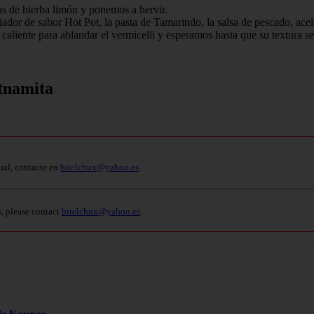
as de hierba limón y ponemos a hervir.
dor de sabor Hot Pot, la pasta de Tamarindo, la salsa de pescado, aceit
liente para ablandar el vermicelli y esperamos hasta que su textura se
etnamita
ual, contacte en
bitelchux@yahoo.es
.
s, please contact
bitelchux@yahoo.es
.