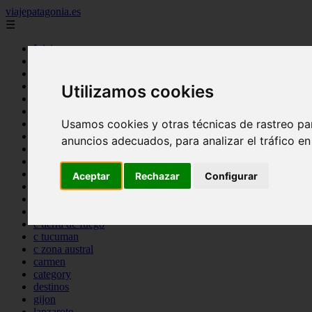
viajepatagonia.es
☰
Inicio
7 maravillas del mundo
america
arena
Utilizamos cookies
benidorm
c buenos aires
Usamos cookies y otras técnicas de rastreo pa
c cordoba
c entre rios
anuncios adecuados, para analizar el tráfico e
c generalidades del pais
c mendoza
c neuquen
Aceptar
Rechazar
Configurar
c provincias
c rio negro
c santa fe
c tierra de fuego
c tucuman
c zona austral
carmen
category
destinos
gijon
lanzarote