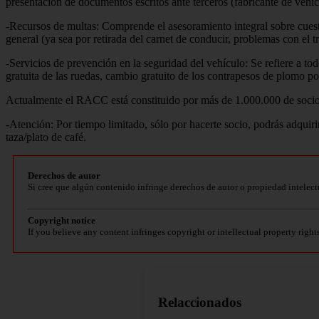
presentación de documentos escritos ante terceros (fabricante de vehícu
-Recursos de multas: Comprende el asesoramiento integral sobre cuest
general (ya sea por retirada del carnet de conducir, problemas con el trá
-Servicios de prevención en la seguridad del vehículo: Se refiere a tod
gratuita de las ruedas, cambio gratuito de los contrapesos de plomo po
Actualmente el RACC está constituido por más de 1.000.000 de socios,
-Atención: Por tiempo limitado, sólo por hacerte socio, podrás adquiri
taza/plato de café.
Derechos de autor
Si cree que algún contenido infringe derechos de autor o propiedad intelect
Copyright notice
If you believe any content infringes copyright or intellectual property right
Relaccionados