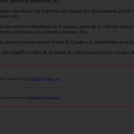
los, talleres de reparación, etc).
iones vinculadas con el permiso por puntos. En otras palabras, podrás 
fico, etc).
os los servicios vinculados con la puesta a punto de tu vehículo (incluy
r otros adecuados a la normativa europea, etc).
 siendo el mayor automóvil club de España y la entidad líder en el ám
r una magnífica vajilla de 20 piezas de cerámica que incluye 4 juegos de
ual, contacte en
bitelchux@yahoo.es
.
s, please contact
bitelchux@yahoo.es
.