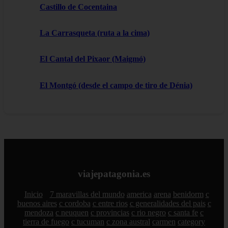
Castillo de Cocentaina
La Carrasqueta (ruta a la cima)
El Cantal del Pixaor (Maigmó)
El Montgó (desde el campo de tiro de Dénia)
viajepatagonia.es
Inicio
7 maravillas del mundo
america
arena
benidorm
c
buenos aires
c cordoba
c entre rios
c generalidades del pais
c
mendoza
c neuquen
c provincias
c rio negro
c santa fe
c
tierra de fuego
c tucuman
c zona austral
carmen
category