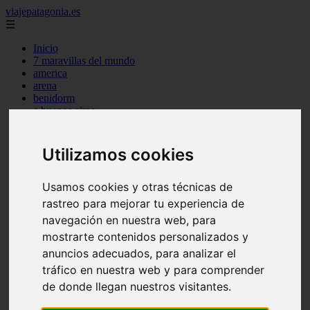
viajepatagonia.es
☰
Inicio
7 maravillas del mundo
america
arena
benidorm
c buenos aires
c cordoba
c entre rios
c generalidades del pais
Utilizamos cookies
c mendoza
c neuquen
c provincias
Usamos cookies y otras técnicas de
c rio negro
rastreo para mejorar tu experiencia de
c santa fe
navegación en nuestra web, para
c tierra de fuego
c tucuman
mostrarte contenidos personalizados y
c zona austral
anuncios adecuados, para analizar el
carmen
tráfico en nuestra web y para comprender
category
destinos
de donde llegan nuestros visitantes.
gijon
lanzarote