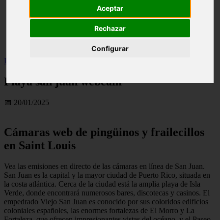
Aceptar
live
monumentos
naturaleza
Rechazar
san
tenerife
Configurar
Inicio
>
turismo
>
Playa san juan webcam
Playa san juan webcam
📅 20/01/2025
Cámaras web de pingüinos y frailecillos
en Saint Louis
Vea las emisiones en directo de las cámaras en línea de San Juan.
San Juan es la capital y la mayor ciudad de Puerto Rico, situada en
la costa atlántica. Cerca de la ciudad está la amplia playa de Isla
Verde, donde encontrará numerosos bares, discotecas y casinos. El
empedrado Viejo San Juan es conocido por sus coloridos edificios
coloniales españoles, las enormes fortalezas de El Morro y La
Fortaleza, que ofrecen impresionantes vistas del océano, y el Paseo