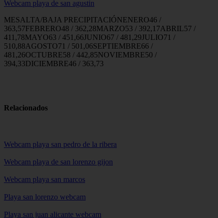
Webcam playa de san agustin
MESALTA/BAJA PRECIPITACIÓNENERO46 /
363,57FEBRERO48 / 362,28MARZO53 / 392,17ABRIL57 /
411,78MAYO63 / 451,66JUNIO67 / 481,29JULIO71 /
510,88AGOSTO71 / 501,06SEPTIEMBRE66 /
481,26OCTUBRE58 / 442,85NOVIEMBRE50 /
394,33DICIEMBRE46 / 363,73
Relacionados
Webcam playa san pedro de la ribera
Webcam playa de san lorenzo gijon
Webcam playa san marcos
Playa san lorenzo webcam
Playa san juan alicante webcam