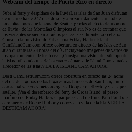
Webcam del tiempo de Puerto Rico en directo
Suba al ferry y despídase de la lluviaLas islas de San Juan disfrutan
de una media de 247 días de sol y aproximadamente la mitad de
precipitaciones que la zona de Seattle, gracias al efecto de «sombra
de lluvia» de las Montañas Olímpicas al sur. No es de extrañar que
los visitantes se sientan atraídos por las islas durante todo el año.
Consulta la previsión de 7 días para Friday Harbor.Island
CamIslandCam.com ofrece cobertura en directo de las Islas de San
Juan durante las 24 horas del día, incluyendo imágenes de varios de
los aparcamientos de los ferrys. ¡Consiga una visión del «tiempo de
la isla» utilizando una de las cuatro cámaras de Island Cam situadas
alrededor de las islas.VEA LA ISLANDCAM AHORA!
Desti CamDestiCam.com ofrece cobertura en directo las 24 horas
del día de algunos de los lugares más famosos de San Juan, junto
con actualizaciones meteorológicas Doppler en directo y vistas por
satélite. ¡Vea el desembarco del ferry de Orcas Island, el paseo
marítimo de Friday Harbor, el parque estatal de Lime Kiln Point o el
aeropuerto de Roche Harbor y conozca la vida de la isla.VER LA
DESTICAM AHORA!