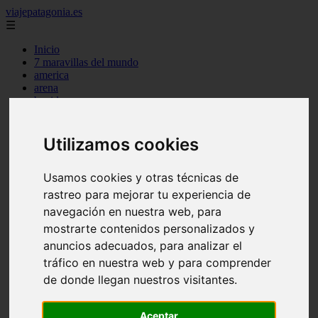
viajepatagonia.es
☰
Inicio
7 maravillas del mundo
america
arena
benidorm
c buenos aires
c cordoba
c entre rios
Utilizamos cookies
c generalidades del pais
c mendoza
Usamos cookies y otras técnicas de
c neuquen
c provincias
rastreo para mejorar tu experiencia de
c rio negro
navegación en nuestra web, para
c santa fe
mostrarte contenidos personalizados y
c tierra de fuego
c tucuman
anuncios adecuados, para analizar el
c zona austral
tráfico en nuestra web y para comprender
carmen
de donde llegan nuestros visitantes.
category
destinos
gijon
Aceptar
lanzarote