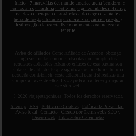
Inicio
7 maravillas del mundo
america
arena
benidorm
c
buenos aires
c cordoba
c entre rios
c generalidades del pais
c
mendoza
c neuquen
c provincias
c rio negro
c santa fe
c
tierra de fuego
c tucuman
c zona austral
carmen
category
destinos
gijon
lanzarote
live
monumentos
naturaleza
san
tenerife
Aviso de afiliados
Como Afiliado de Amazon, obtengo
ingresos por las compras adscritas que cumplen los
requisitos aplicables. Algunos enlaces de esta página son
enlaces de afiliado, lo que significa que puedo recibir una
pequeña comisión sin coste adicional para ti si realizas una
compra a través de ellos. Esto ayuda a mantener y mejorar
este sitio web.
© 2026 viajepatagonia.es. Todos los derechos reservados.
Sitemap
|
RSS
|
Política de Cookies
|
Política de Privacidad
|
Aviso legal
|
Contacto
|
Creado por 0lemiswebs SEO y
Diseño web
|
Libro sobre Cabañuelas