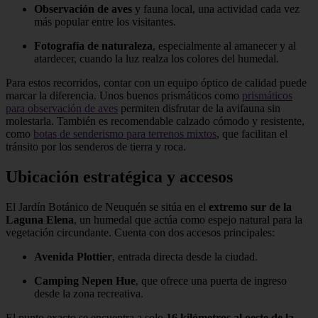
Observación de aves
y fauna local, una actividad cada vez
más popular entre los visitantes.
Fotografía de naturaleza
, especialmente al amanecer y al
atardecer, cuando la luz realza los colores del humedal.
Para estos recorridos, contar con un equipo óptico de calidad puede
marcar la diferencia. Unos buenos prismáticos como
prismáticos
para observación de aves
permiten disfrutar de la avifauna sin
molestarla. También es recomendable calzado cómodo y resistente,
como
botas de senderismo para terrenos mixtos
, que facilitan el
tránsito por los senderos de tierra y roca.
Ubicación estratégica y accesos
El Jardín Botánico de Neuquén se sitúa en el
extremo sur de la
Laguna Elena
, un humedal que actúa como espejo natural para la
vegetación circundante. Cuenta con dos accesos principales:
Avenida Plottier
, entrada directa desde la ciudad.
Camping Nepen Hue
, que ofrece una puerta de ingreso
desde la zona recreativa.
El punto exacto se encuentra a solo
16 kilómetros al oeste de la