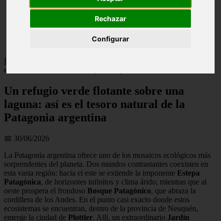
live
monumentos
Rechazar
naturaleza
san
Configurar
tenerife
Inicio
>
patagonia
>
Un refugio verde flotante sobre una laguna: así
es el tesoro natural de la Patagonia argentina
Un refugio verde flotante sobre una
laguna: así es el tesoro natural de la
Patagonia argentina
📅 30/06/2026
La Patagonia argentina ofrece uno de los mosaicos ecológicos más
sorprendentes del planeta. Dos mundos contrastantes coexisten en
esta vasta región: hacia el este se extiende la imponente
Estepa
Patagónica
, de horizontes infinitos y clima árido; mientras que al
oeste prospera el frondoso
Bosque Patagónico
, que abraza la
cordillera de los Andes. En el punto casi exacto donde estos
ecosistemas se encuentran, dentro de la provincia de Neuquén,
emerge la ciudad de
Plottier
. Allí, un extraordinario
Jardín