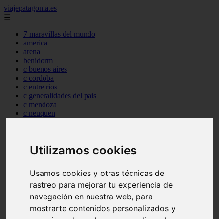
viajepatagonia.es
☰
7 maravillas del mundo
america
arena
benidorm
c buenos aires
c cordoba
c entre rios
c generalidades del pais
c mendoza
c neuquen
c provincias
c rio negro
c santa fe
Utilizamos cookies
c tierra de fuego
c tucuman
c zona austral
Usamos cookies y otras técnicas de
carmen
category
rastreo para mejorar tu experiencia de
destinos
navegación en nuestra web, para
gijon
mostrarte contenidos personalizados y
lanzarote
live