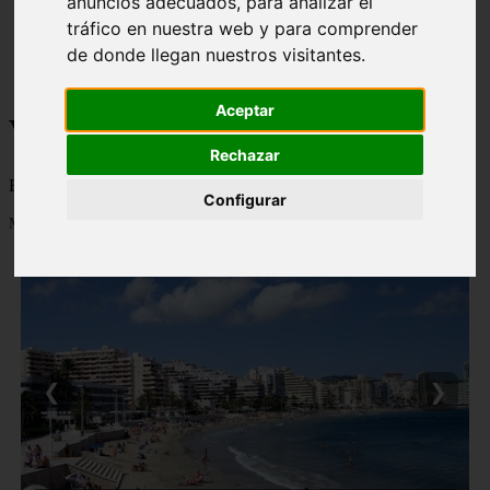
anuncios adecuados, para analizar el
monumentos
tráfico en nuestra web y para comprender
naturaleza
de donde llegan nuestros visitantes.
san
tenerife
Aceptar
Viajes a la Patagonia
Rechazar
Blog sobre la Patagonia en particular y sobre turismo en general
Configurar
Mostrando 1 - 24 de 478 artículos
❮
❯