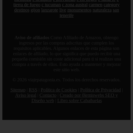
tierra de fuego
c tucuman
c zona austral
carmen
category
destinos
gijon
lanzarote
live
monumentos
naturaleza
san
tenerife
Aviso de afiliados
Como Afiliado de Amazon, obtengo
ingresos por las compras adscritas que cumplen los
requisitos aplicables. Algunos enlaces de esta página son
enlaces de afiliado, lo que significa que puedo recibir una
pequeña comisión sin coste adicional para ti si realizas una
compra a través de ellos. Esto ayuda a mantener y mejorar
este sitio web.
© 2026 viajepatagonia.es. Todos los derechos reservados.
Sitemap
|
RSS
|
Política de Cookies
|
Política de Privacidad
|
Aviso legal
|
Contacto
|
Creado por 0lemiswebs SEO y
Diseño web
|
Libro sobre Cabañuelas