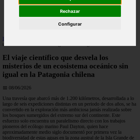
live
monumentos
Rechazar
naturaleza
san
Configurar
tenerife
Inicio
>
patagonia
>
El viaje científico que desvela los misterios de
un ecosistema oceánico sin igual en la Patagonia chilena
El viaje científico que desvela los
misterios de un ecosistema oceánico sin
igual en la Patagonia chilena
📅 08/06/2026
Una travesía que abarcó más de 1.200 kilómetros, desarrollada a lo
largo de seis expediciones distintas en un periodo de dos años, se ha
convertido en la exploración más ambiciosa jamás realizada sobre
los bosques sumergidos del extremo sur del continente. Este
esfuerzo solo encuentra un paralelismo directo con los trabajos
pioneros del ecólogo marino Paul Dayton, quien hace
aproximadamente medio siglo documentó por primera vez la
biodiversidad de estas aguas en la zona austral de la Isla Grande de