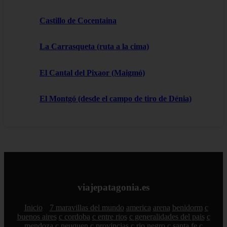
Castillo de Cocentaina
La Carrasqueta (ruta a la cima)
El Cantal del Pixaor (Maigmó)
El Montgó (desde el campo de tiro de Dénia)
viajepatagonia.es
Inicio
7 maravillas del mundo
america
arena
benidorm
c
buenos aires
c cordoba
c entre rios
c generalidades del pais
c
mendoza
c neuquen
c provincias
c rio negro
c santa fe
c