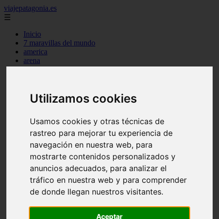
viajepatagonia.es
☰
Inicio
7 maravillas del mundo
america
arena
benidorm
c buenos aires
c cordoba
c entre rios
Utilizamos cookies
c generalidades del pais
c mendoza
Usamos cookies y otras técnicas de
c neuquen
c provincias
rastreo para mejorar tu experiencia de
c rio negro
navegación en nuestra web, para
c santa fe
mostrarte contenidos personalizados y
c tierra de fuego
c tucuman
anuncios adecuados, para analizar el
c zona austral
tráfico en nuestra web y para comprender
carmen
de donde llegan nuestros visitantes.
category
destinos
gijon
Aceptar
lanzarote