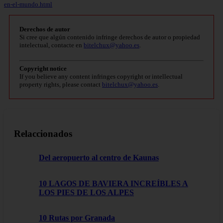
en-el-mundo.html
Derechos de autor
Si cree que algún contenido infringe derechos de autor o propiedad
intelectual, contacte en
bitelchux@yahoo.es
.
Copyright notice
If you believe any content infringes copyright or intellectual
property rights, please contact
bitelchux@yahoo.es
.
Relaccionados
Del aeropuerto al centro de Kaunas
10 LAGOS DE BAVIERA INCREÍBLES A
LOS PIES DE LOS ALPES
10 Rutas por Granada