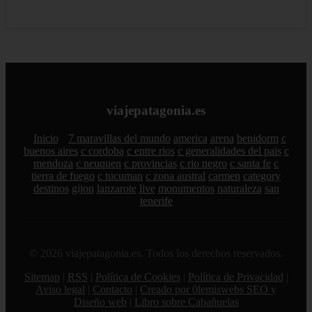
viajepatagonia.es
Inicio
7 maravillas del mundo
america
arena
benidorm
c
buenos aires
c cordoba
c entre rios
c generalidades del pais
c
mendoza
c neuquen
c provincias
c rio negro
c santa fe
c
tierra de fuego
c tucuman
c zona austral
carmen
category
destinos
gijon
lanzarote
live
monumentos
naturaleza
san
tenerife
© 2026 viajepatagonia.es. Todos los derechos reservados.
Sitemap
|
RSS
|
Política de Cookies
|
Política de Privacidad
|
Aviso legal
|
Contacto
|
Creado por 0lemiswebs SEO y
Diseño web
|
Libro sobre Cabañuelas