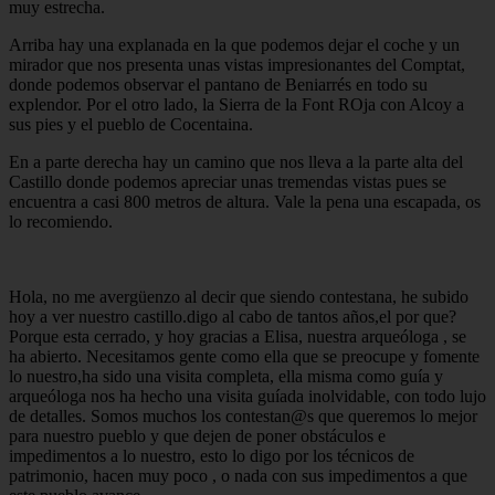
muy estrecha.
Arriba hay una explanada en la que podemos dejar el coche y un
mirador que nos presenta unas vistas impresionantes del Comptat,
donde podemos observar el pantano de Beniarrés en todo su
explendor. Por el otro lado, la Sierra de la Font ROja con Alcoy a
sus pies y el pueblo de Cocentaina.
En a parte derecha hay un camino que nos lleva a la parte alta del
Castillo donde podemos apreciar unas tremendas vistas pues se
encuentra a casi 800 metros de altura. Vale la pena una escapada, os
lo recomiendo.
Hola, no me avergüenzo al decir que siendo contestana, he subido
hoy a ver nuestro castillo.digo al cabo de tantos años,el por que?
Porque esta cerrado, y hoy gracias a Elisa, nuestra arqueóloga , se
ha abierto. Necesitamos gente como ella que se preocupe y fomente
lo nuestro,ha sido una visita completa, ella misma como guía y
arqueóloga nos ha hecho una visita guíada inolvidable, con todo lujo
de detalles. Somos muchos los contestan@s que queremos lo mejor
para nuestro pueblo y que dejen de poner obstáculos e
impedimentos a lo nuestro, esto lo digo por los técnicos de
patrimonio, hacen muy poco , o nada con sus impedimentos a que