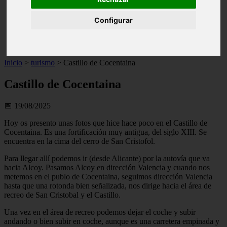
live
monumentos
Configurar
naturaleza
san
tenerife
Inicio
>
turismo
>
Castillo de Cocentaina
Castillo de Cocentaina
📅 19/08/2025
Hoy os presento unas fotos que hice hace poco en el Castillo de
Cocentaina. Es una fortificación muy antigua, del siglo XIII. Se
encuentra en la cima del cerro de San Cristofol.
Para llegar allí podemos ir (desde Alicante) por la autovía que va
hacia Alcoy. Pasamos Alcoy en dirección Valencia y cuando nos
metemos en el publo de Cocentaina, seguimos dirección Valencia
hasta que una rotonda bien señalizada, nos dirige hacia el área de
recreo de San Cristobal y el Castillo.
Una vez en el área de recreo podemos dejar el coche y subir
andando o bien subir en coche, aunque es una carretera empinada y