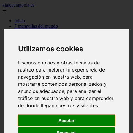
viajepatagonia.es
☰
Inicio
7 maravillas del mundo
america
arena
benidorm
Utilizamos cookies
c buenos aires
c cordoba
c entre rios
Usamos cookies y otras técnicas de
c generalidades del pais
c mendoza
rastreo para mejorar tu experiencia de
c neuquen
navegación en nuestra web, para
c provincias
mostrarte contenidos personalizados y
c rio negro
c santa fe
anuncios adecuados, para analizar el
c tierra de fuego
tráfico en nuestra web y para comprender
c tucuman
de donde llegan nuestros visitantes.
c zona austral
carmen
category
Aceptar
destinos
gijon
Rechazar
lanzarote