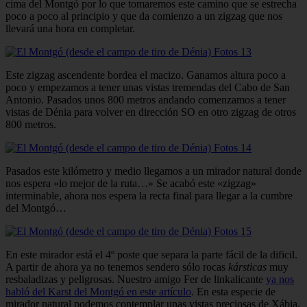
cima del Montgó por lo que tomaremos este camino que se estrecha
poco a poco al principio y que da comienzo a un zigzag que nos
llevará una hora en completar.
Este zigzag ascendente bordea el macizo. Ganamos altura poco a
poco y empezamos a tener unas vistas tremendas del Cabo de San
Antonio. Pasados unos 800 metros andando comenzamos a tener
vistas de Dénia para volver en dirección SO en otro zigzag de otros
800 metros.
Pasados este kilómetro y medio llegamos a un mirador natural donde
nos espera «lo mejor de la ruta…» Se acabó este «zigzag»
interminable, ahora nos espera la recta final para llegar a la cumbre
del Montgó…
En este mirador está el 4º poste que separa la parte fácil de la dificil.
A partir de ahora ya no tenemos sendero sólo rocas
kársticas
muy
resbaladizas y peligrosas. Nuestro amigo Fer de linkalicante
ya nos
habló del Karst del Montgó en este artículo
. En esta especie de
mirador natural podemos contemplar unas vistas preciosas de Xábia.