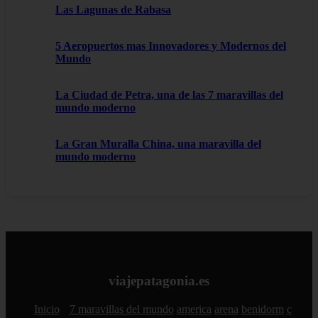
Las Lagunas de Rabasa
5 Aeropuertos mas Innovadores y Modernos del
Mundo
La Ciudad de Petra, una de las 7 maravillas del
mundo moderno
La Gran Muralla China, una maravilla del
mundo moderno
viajepatagonia.es
Inicio
7 maravillas del mundo
america
arena
benidorm
c