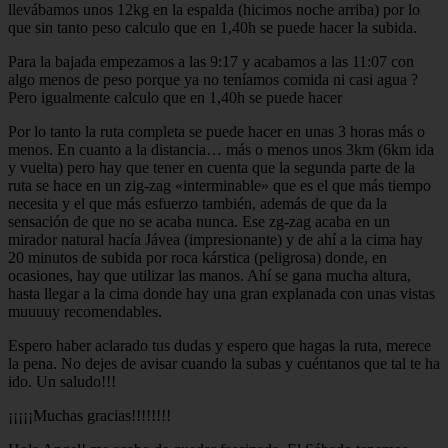
llevábamos unos 12kg en la espalda (hicimos noche arriba) por lo
que sin tanto peso calculo que en 1,40h se puede hacer la subida.
Para la bajada empezamos a las 9:17 y acabamos a las 11:07 con
algo menos de peso porque ya no teníamos comida ni casi agua ?
Pero igualmente calculo que en 1,40h se puede hacer
Por lo tanto la ruta completa se puede hacer en unas 3 horas más o
menos. En cuanto a la distancia… más o menos unos 3km (6km ida
y vuelta) pero hay que tener en cuenta que la segunda parte de la
ruta se hace en un zig-zag «interminable» que es el que más tiempo
necesita y el que más esfuerzo también, además de que da la
sensación de que no se acaba nunca. Ese zg-zag acaba en un
mirador natural hacía Jávea (impresionante) y de ahí a la cima hay
20 minutos de subida por roca kárstica (peligrosa) donde, en
ocasiones, hay que utilizar las manos. Ahí se gana mucha altura,
hasta llegar a la cima donde hay una gran explanada con unas vistas
muuuuy recomendables.
Espero haber aclarado tus dudas y espero que hagas la ruta, merece
la pena. No dejes de avisar cuando la subas y cuéntanos que tal te ha
ido. Un saludo!!!
¡¡¡¡¡Muchas gracias!!!!!!!!