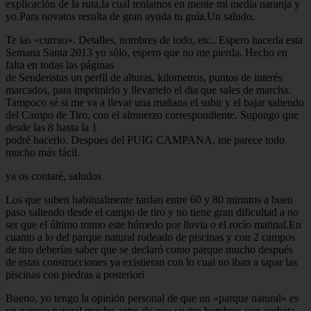
explicación de la ruta,la cual teníamos en mente mi media naranja y
yo.Para novatos resulta de gran ayuda tu guía.Un saludo.
Te las «currao». Detalles, nombres de todo, etc.. Espero hacerla esta
Semana Santa 2013 yo sólo, espero que no me pierda. Hecho en
falta en todas las páginas
de Senderistas un perfil de alturas, kilometros, puntos de interés
marcados, para imprimirlo y llevartelo el dia que sales de marcha.
Tampoco sé si me va a llevar una mañana el subir y el bajar saliendo
del Campo de Tiro, con el almuerzo correspondiente. Supongo que
desde las 8 hasta la 1
podré hacerlo. Despues del PUIG CAMPANA, me parece todo
mucho más fácil.
ya os contaré, saludos
Los que suben habitualmente tardan entre 60 y 80 minutos a buen
paso saliendo desde el campo de tiro y no tiene gran dificultad a no
ser que el último tramo este húmedo por lluvia o el rocío matinal.En
cuanto a lo del parque natural rodeado de piscinas y con 2 campos
de tiro deberías saber que se declaró como parque mucho después
de estas construcciones ya existieran con lo cual no iban a tapar las
piscinas con piedras a posteriori
Bueno, yo tengo la opinión personal de que un «parque natural» es
un parque natural mucho antes de que cuatro hombres con corbata