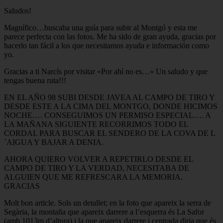
Saludos!
Magnífico…buscaba una guía para subir al Montgó y esta me
parece perfecta con las fotos. Me ha sido de gran ayuda, gracias por
hacerlo tan fácil a los que necesitamos ayuda e información como
yo.
Gracias a ti Narcís por visitar «Por ahí no es…» Un saludo y que
tengas buena ruta!!!
EN EL AÑO 98 SUBI DESDE JAVEA AL CAMPO DE TIRO Y
DESDE ESTE A LA CIMA DEL MONTGO, DONDE HICIMOS
NOCHE…. CONSEGUIMOS UN PERMISO ESPECIAL…. A
LA MAÑANA SIGUIENTE RECORRIMOS TODO EL
CORDAL PARA BUSCAR EL SENDERO DE LA COVA DE L
´AIGUA Y BAJAR A DENIA.
AHORA QUIERO VOLVER A REPETIRLO DESDE EL
CAMPO DE TIRO Y LA VERDAD, NECESITABA DE
ALGUIEN QUE ME REFRESCARA LA MEMORIA.
GRACIAS
Molt bon article. Sols un detallet; en la foto que apareix la serra de
Segària, la montaña que apareix darrere a l’esquerra és La Safor
(amb 1013m d’altura) i la que apareix darrere i centrada diria que és