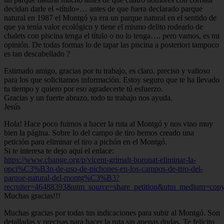
decidan darle el «título»… antes de que fuera declarado parque
natural en 1987 el Montgó ya era un parque natural en el sentido de
que ya tenía valor ecológico y tiene el mismo delito rodearlo de
chalets con piscina tenga el título o no lo tenga…. pero vamos, es mi
opinión. De todas formas lo de tapar las piscina a posteriori tampoco
es tan descabellado ?
Estimado amigo, gracias por tu trabajo, es claro, preciso y valioso
para los que solicitamos información. Estoy seguro que te ha llevado
tu tiempo y quiero por eso agradecerte tú esfuerzo.
Gracias y un fuerte abrazo, todo tu trabajo nos ayuda.
Jesús
Hola! Hace poco fuimos a hacer la ruta al Montgó y nos vino muy
bien la página. Sobre lo del campo de tiro hemos creado una
petición para eliminar el tiro a pichón en el Montgó.
Si te interesa te dejo aquí el enlace:
https://www.change.org/p/vicent-grimalt-boronat-eliminar-la-
opci%C3%B3n-de-uso-de-pichones-en-los-campos-de-tiro-del-
parque-natural-del-montg%C3%B3?
recruiter=46488393&utm_source=share_petition&utm_medium=copy
Muchas gracias!!!
Muchas gracias por todas tus indicaciones para subir al Montgó. Son
detalladas y precisas para hacer la ruta sin apenas dudas. Te felicito