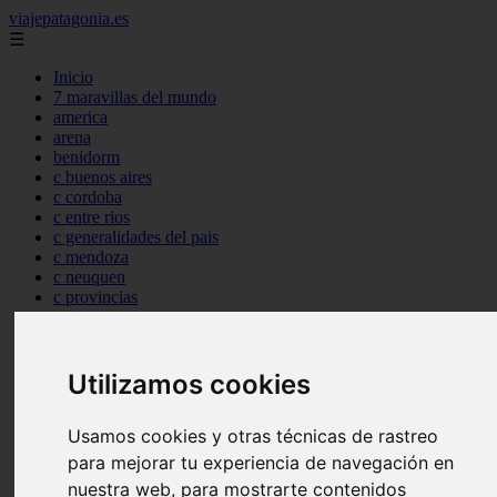
viajepatagonia.es
☰
Inicio
7 maravillas del mundo
america
arena
benidorm
c buenos aires
c cordoba
c entre rios
c generalidades del pais
c mendoza
c neuquen
c provincias
c rio negro
c santa fe
c tierra de fuego
c tucuman
Utilizamos cookies
c zona austral
carmen
Usamos cookies y otras técnicas de rastreo
category
destinos
para mejorar tu experiencia de navegación en
gijon
nuestra web, para mostrarte contenidos
lanzarote