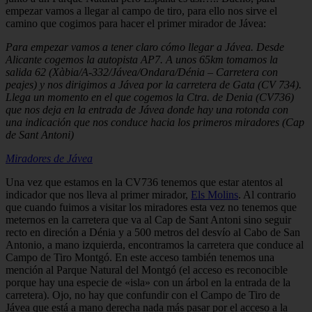
empezar vamos a llegar al campo de tiro, para ello nos sirve el
camino que cogimos para hacer el primer mirador de Jávea:
Para empezar vamos a tener claro cómo llegar a Jávea. Desde
Alicante cogemos la autopista AP7. A unos 65km tomamos la
salida 62 (Xàbia/A-332/Jávea/Ondara/Dénia – Carretera con
peajes) y nos dirigimos a Jávea por la carretera de Gata (CV 734).
Llega un momento en el que cogemos la Ctra. de Denia (CV736)
que nos deja en la entrada de Jávea donde hay una rotonda con
una indicación que nos conduce hacia los primeros miradores (Cap
de Sant Antoni)
Miradores de Jávea
Una vez que estamos en la CV736 tenemos que estar atentos al
indicador que nos lleva al primer mirador,
Els Molins
. Al contrario
que cuando fuimos a visitar los miradores esta vez no tenemos que
meternos en la carretera que va al Cap de Sant Antoni sino seguir
recto en direción a Dénia y a 500 metros del desvío al Cabo de San
Antonio, a mano izquierda, encontramos la carretera que conduce al
Campo de Tiro Montgó. En este acceso también tenemos una
mención al Parque Natural del Montgó (el acceso es reconocible
porque hay una especie de «isla» con un árbol en la entrada de la
carretera). Ojo, no hay que confundir con el Campo de Tiro de
Jávea que está a mano derecha nada más pasar por el acceso a la