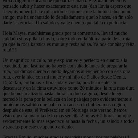
Hola Angel! me acabo de quedar fascinada. El Sábado tenemos
pensado subir y hacer exactamente esta ruta (dan lluvia espero que
se equivoquen). La explicación es como si me la hubiese hecho un
amigo, me ha encantado lo detalladamente que lo haces, en fin sólo
darte las gracias. Un saludo y ya te cuento que tal la experiencia.
Hola Mayte, muchísimas gracis por tu comentario, llevad mucho
cuidado si os pilla la lluvia, sobre todo en la última parte de la ruta
ya que la roca karstica es muuuuy resbaladiza. Ya nos contáis y feliz
ruta!!!!!
Un magnifico articulo, muy explicativo y perfecto en cuanto a la
exactitud, una lastima no haberlo consultado antes de preparar la
ruta, nos dimos cuenta cuando llegamos al encuentro con esta otra
ruta, ayer la hice con mi mujer y mi hijo de 9 años desde Denia,
15,65 km, tardamos 7 horas ida y vuelta, practicamente sin
descansar y en la cima estuvimos como 20 minutos, la ruta mas dura
que hemos realizado hasta ahora sin duda alguna, desde luego
mereció la pena por la belleza en los paisajes pero evidentemente si
hubiéramos sabido que había otro acceso lo hubiéramos cogido,
después de esta, el Preikestolem en Noruega este verano, hemos
visto que era una ruta de lo mas sencilla 2 horas + 2 horas, aunque
evidentemente lo mas espectacular hasta la fecha , un saludo a todos
y gracias por este estupendo articulo.
Gracias Emilio, muchas gracias por visitarnos y por tus palabras!!