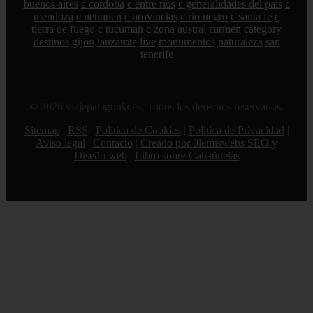
buenos aires
c cordoba
c entre rios
c generalidades del pais
c
mendoza
c neuquen
c provincias
c rio negro
c santa fe
c
tierra de fuego
c tucuman
c zona austral
carmen
category
destinos
gijon
lanzarote
live
monumentos
naturaleza
san
tenerife
© 2026 viajepatagonia.es. Todos los derechos reservados.
Sitemap
|
RSS
|
Política de Cookies
|
Política de Privacidad
|
Aviso legal
|
Contacto
|
Creado por 0lemiswebs SEO y
Diseño web
|
Libro sobre Cabañuelas