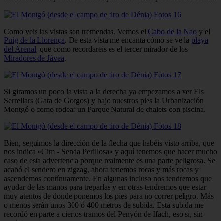
Como veis las vistas son tremendas. Vemos el
Cabo de la Nao
y el
Puig de la Llorença
. De esta vista me encanta cómo se ve la
playa
del Arenal
, que como recordareis es el tercer mirador de los
Miradores de Jávea
.
Si giramos un poco la vista a la derecha ya empezamos a ver Els
Serrellars (Gata de Gorgos) y bajo nuestros pies la Urbanización
Montgó o como rodear un Parque Natural de chalets con piscina.
Bien, seguimos la dirección de la flecha que habéis visto arriba, que
nos indica «Cim - Senda Perillosa» y aquí tenemos que hacer mucho
caso de esta advertencia porque realmente es una parte peligrosa. Se
acabó el sendero en zigzag, ahora tenemos rocas y más rocas y
ascendemos contínuamente. En algunas incluso nos tendremos que
ayudar de las manos para treparlas y en otras tendremos que estar
muy atentos de donde ponemos los pies para no correr peligro. Más
o menos serán unos 300 ó 400 metros de subida. Esta subida me
recordó en parte a ciertos tramos del Penyón de Ifach, eso si, sin