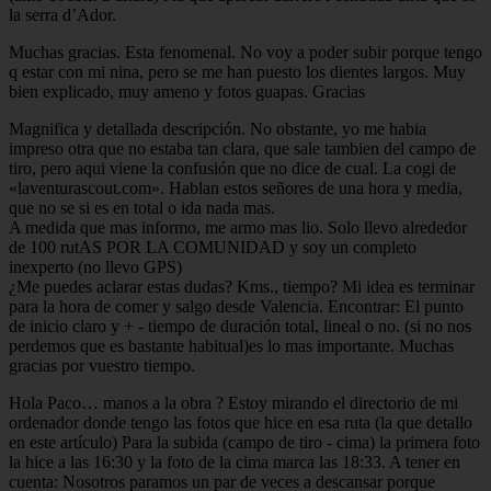
la serra d’Ador.
Muchas gracias. Esta fenomenal. No voy a poder subir porque tengo
q estar con mi nina, pero se me han puesto los dientes largos. Muy
bien explicado, muy ameno y fotos guapas. Gracias
Magnifica y detallada descripción. No obstante, yo me habia
impreso otra que no estaba tan clara, que sale tambien del campo de
tiro, pero aqui viene la confusión que no dice de cual. La cogi de
«laventurascout.com». Hablan estos señores de una hora y media,
que no se si es en total o ida nada mas.
A medida que mas informo, me armo mas lio. Solo llevo alrededor
de 100 rutAS POR LA COMUNIDAD y soy un completo
inexperto (no llevo GPS)
¿Me puedes aclarar estas dudas? Kms., tiempo? Mi idea es terminar
para la hora de comer y salgo desde Valencia. Encontrar: El punto
de inicio claro y + - tiempo de duración total, lineal o no. (si no nos
perdemos que es bastante habitual)es lo mas importante. Muchas
gracias por vuestro tiempo.
Hola Paco… manos a la obra ? Estoy mirando el directorio de mi
ordenador donde tengo las fotos que hice en esa ruta (la que detallo
en este artículo) Para la subida (campo de tiro - cima) la primera foto
la hice a las 16:30 y la foto de la cima marca las 18:33. A tener en
cuenta: Nosotros paramos un par de veces a descansar porque