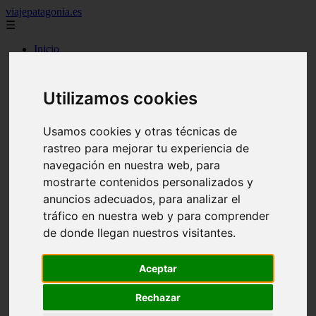
viajepatagonia.es
☰
Inicio
7 maravillas del mundo
america
arena
Utilizamos cookies
benidorm
c buenos aires
c cordoba
Usamos cookies y otras técnicas de
c entre rios
rastreo para mejorar tu experiencia de
c generalidades del pais
c mendoza
navegación en nuestra web, para
c neuquen
mostrarte contenidos personalizados y
c provincias
anuncios adecuados, para analizar el
c rio negro
c santa fe
tráfico en nuestra web y para comprender
c tierra de fuego
de donde llegan nuestros visitantes.
c tucuman
c zona austral
carmen
Aceptar
category
destinos
Rechazar
gijon
lanzarote