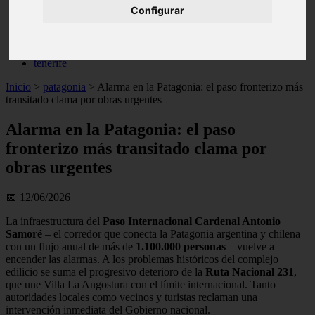
Configurar
live
monumentos
naturaleza
san
tenerife
Inicio
>
patagonia
>
Alarma en la Patagonia: el paso fronterizo más
transitado clama por obras urgentes
Alarma en la Patagonia: el paso
fronterizo más transitado clama por
obras urgentes
📅 12/06/2026
La infraestructura del
Paso Internacional Cardenal Antonio
Samoré
– el corredor que conecta la Patagonia argentina y chilena
con un flujo anual de más de
1.100.000 personas
– vuelve a
encender las alarmas. A los problemas históricos del complejo
edilicio se suma el progresivo deterioro de la
Ruta Nacional 231
,
que une Villa La Angostura con el límite internacional. Tanto
autoridades locales como vecinos y turistas reclaman una
intervención inmediata del Gobierno nacional.