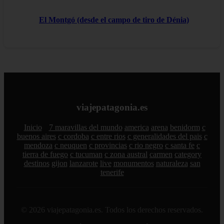
El Montgó (desde el campo de tiro de Dénia)
viajepatagonia.es
Inicio
7 maravillas del mundo
america
arena
benidorm
c
buenos aires
c cordoba
c entre rios
c generalidades del pais
c
mendoza
c neuquen
c provincias
c rio negro
c santa fe
c
tierra de fuego
c tucuman
c zona austral
carmen
category
destinos
gijon
lanzarote
live
monumentos
naturaleza
san
tenerife
© 2026 viajepatagonia.es. Todos los derechos reservados.