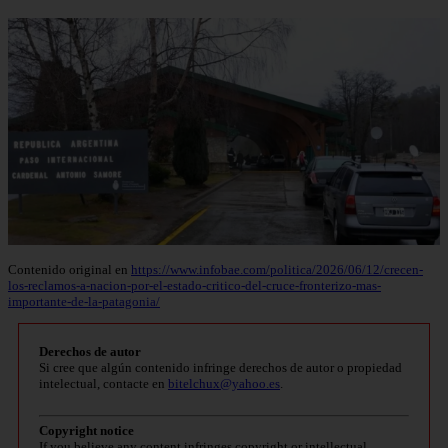
Contenido original en
https://www.infobae.com/politica/2026/06/12/crecen-
los-reclamos-a-nacion-por-el-estado-critico-del-cruce-fronterizo-mas-
importante-de-la-patagonia/
Derechos de autor
Si cree que algún contenido infringe derechos de autor o propiedad
intelectual, contacte en
bitelchux@yahoo.es
.
Copyright notice
If you believe any content infringes copyright or intellectual