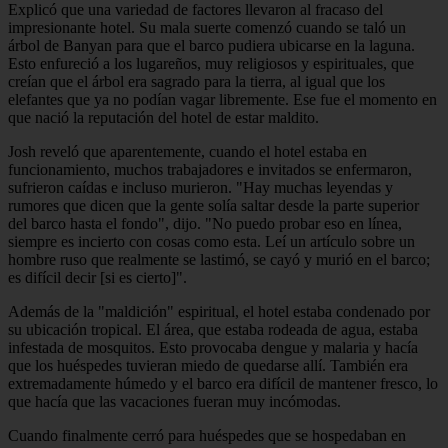
Explicó que una variedad de factores llevaron al fracaso del
impresionante hotel. Su mala suerte comenzó cuando se taló un
árbol de Banyan para que el barco pudiera ubicarse en la laguna.
Esto enfureció a los lugareños, muy religiosos y espirituales, que
creían que el árbol era sagrado para la tierra, al igual que los
elefantes que ya no podían vagar libremente. Ese fue el momento en
que nació la reputación del hotel de estar maldito.
Josh reveló que aparentemente, cuando el hotel estaba en
funcionamiento, muchos trabajadores e invitados se enfermaron,
sufrieron caídas e incluso murieron. "Hay muchas leyendas y
rumores que dicen que la gente solía saltar desde la parte superior
del barco hasta el fondo", dijo. "No puedo probar eso en línea,
siempre es incierto con cosas como esta. Leí un artículo sobre un
hombre ruso que realmente se lastimó, se cayó y murió en el barco;
es difícil decir [si es cierto]".
Además de la "maldición" espiritual, el hotel estaba condenado por
su ubicación tropical. El área, que estaba rodeada de agua, estaba
infestada de mosquitos. Esto provocaba dengue y malaria y hacía
que los huéspedes tuvieran miedo de quedarse allí. También era
extremadamente húmedo y el barco era difícil de mantener fresco, lo
que hacía que las vacaciones fueran muy incómodas.
Cuando finalmente cerró para huéspedes que se hospedaban en