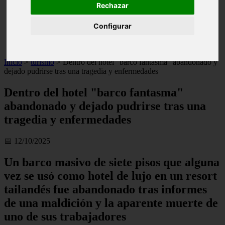
Rechazar
live
monumentos
Configurar
naturaleza
san
tenerife
Inicio
>
turismo
>
Dentro del hotel "barco fantasma" abandonado y
dejado pudrirse tras una tragedia y enfermedades
Dentro del hotel "barco fantasma"
abandonado y dejado pudrirse tras una
tragedia y enfermedades
📅 12/10/2025
Un barco masivo de siete pisos que alguna
vez se usó como hotel de lujo en un resort
tailandés fue abandonado tras informes
de una maldición y la aparente muerte de
uno de sus trabajadores