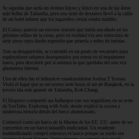
Se suponía que sería un destino lujoso y único en una de las áreas
más bellas de Tailandia, pero una serie de desastres llevó a la caída
de un hotel infame que los lugareños creían estaba maldito.
El Galaxy parecía un enorme crucero que había encallado en las
prístinas orillas de la costa, pero en realidad era una estructura de
siete pisos cuyo dueño esperaba que atraería a miles de turistas.
Tras su desaparición, se convirtió en un punto de encuentro para
exploradores urbanos desesperados por entrar en el inquietante
barco, para descubrir por sí mismos lo que quedaba del una vez
glamoroso interior.
Uno de ellos fue el influencer estadounidense Joshua T Yozura.
Visitó el lugar que se encuentra siete horas al sur de Bangkok, en la
tercera isla más grande de Tailandia, Koh Chang.
El bloguero compartió sus hallazgos con sus seguidores en su serie
de YouTube, Exploring with Josh, donde explicó la oscura y
misteriosa historia detrás del barco abandonado.
Comenzó como un barco de la Marina de los EE. UU. antes de ser
convertido en un barco tailandés tradicional. Un residente
multimillonario compró entonces el barco porque su sueño era
poseer un hotel flotante. Originalmente se suponía que estaría