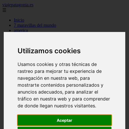
viajepatagonia.es
☰
Inicio
7 maravillas del mundo
america
arena
benidorm
c buenos aires
Utilizamos cookies
c cordoba
c entre rios
c generalidades del pais
Usamos cookies y otras técnicas de
c mendoza
rastreo para mejorar tu experiencia de
c neuquen
c provincias
navegación en nuestra web, para
c rio negro
mostrarte contenidos personalizados y
c santa fe
anuncios adecuados, para analizar el
c tierra de fuego
c tucuman
tráfico en nuestra web y para comprender
c zona austral
de donde llegan nuestros visitantes.
carmen
category
destinos
Aceptar
gijon
lanzarote