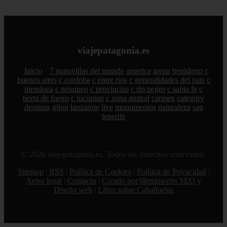
viajepatagonia.es
Inicio
7 maravillas del mundo
america
arena
benidorm
c
buenos aires
c cordoba
c entre rios
c generalidades del pais
c
mendoza
c neuquen
c provincias
c rio negro
c santa fe
c
tierra de fuego
c tucuman
c zona austral
carmen
category
destinos
gijon
lanzarote
live
monumentos
naturaleza
san
tenerife
© 2026 viajepatagonia.es. Todos los derechos reservados.
Sitemap
|
RSS
|
Política de Cookies
|
Política de Privacidad
|
Aviso legal
|
Contacto
|
Creado por 0lemiswebs SEO y
Diseño web
|
Libro sobre Cabañuelas