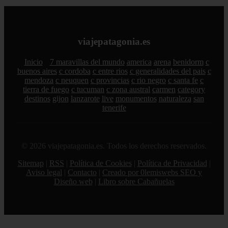
viajepatagonia.es
Inicio
7 maravillas del mundo
america
arena
benidorm
c
buenos aires
c cordoba
c entre rios
c generalidades del pais
c
mendoza
c neuquen
c provincias
c rio negro
c santa fe
c
tierra de fuego
c tucuman
c zona austral
carmen
category
destinos
gijon
lanzarote
live
monumentos
naturaleza
san
tenerife
© 2026 viajepatagonia.es. Todos los derechos reservados.
Sitemap
|
RSS
|
Política de Cookies
|
Política de Privacidad
|
Aviso legal
|
Contacto
|
Creado por 0lemiswebs SEO y
Diseño web
|
Libro sobre Cabañuelas