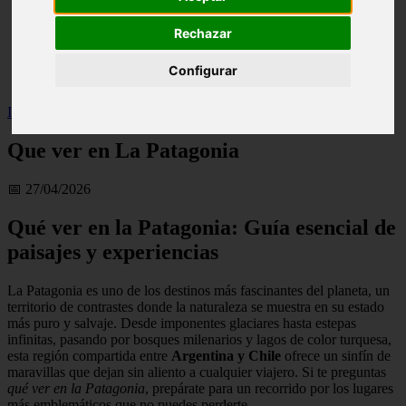
live
monumentos
Rechazar
naturaleza
san
Configurar
tenerife
Inicio
>
Que ver en La Patagonia
Que ver en La Patagonia
📅 27/04/2026
Qué ver en la Patagonia: Guía esencial de
paisajes y experiencias
La Patagonia es uno de los destinos más fascinantes del planeta, un
territorio de contrastes donde la naturaleza se muestra en su estado
más puro y salvaje. Desde imponentes glaciares hasta estepas
infinitas, pasando por bosques milenarios y lagos de color turquesa,
esta región compartida entre
Argentina y Chile
ofrece un sinfín de
maravillas que dejan sin aliento a cualquier viajero. Si te preguntas
qué ver en la Patagonia
, prepárate para un recorrido por los lugares
más emblemáticos que no puedes perderte.