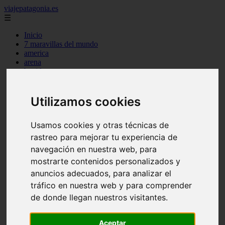
viajepatagonia.es
☰
Inicio
7 maravillas del mundo
america
arena
benidorm
c buenos aires
c cordoba
c entre rios
Utilizamos cookies
c generalidades del pais
c mendoza
Usamos cookies y otras técnicas de
c neuquen
c provincias
rastreo para mejorar tu experiencia de
c rio negro
navegación en nuestra web, para
c santa fe
mostrarte contenidos personalizados y
c tierra de fuego
c tucuman
anuncios adecuados, para analizar el
c zona austral
tráfico en nuestra web y para comprender
carmen
de donde llegan nuestros visitantes.
category
destinos
gijon
Aceptar
lanzarote