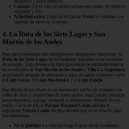
pingüinos y lobos marinos.
Consejo:
Lleva ropa de abrigo incluso en verano, el viento es
constante y frío.
Actividad extra:
Esquí en el Glaciar Martial o caminata con
raquetas de nieve en invierno.
4. La Ruta de los Siete Lagos y San
Martín de los Andes
Para una experiencia más tranquila pero igualmente impactante, la
Ruta de los Siete Lagos
en la Patagonia argentina es un recorrido
de ensueño. Esta carretera de ripio (parcialmente asfaltada) conecta
las localidades de
San Martín de los Andes
y
Villa La Angostura
,
atravesando bosques de arrayanes y lagos de aguas cristalinas como
el
Lago Lacar
, el
Lago Machónico
y el
Lago Espejo
.
San Martín de los Andes es un encantador pueblo de montaña con
calles de tierra y arquitectura de estilo alpino. Aquí puedes practicar
pesca deportiva, navegar en kayak o simplemente relajarte en sus
orillas. Cerca de allí, el
Parque Nacional Lanín
alberga el
imponente
Volcán Lanín
, un pico nevado que es un desafío para
los montañistas.
No te pierdas:
La vista del Lago Espejo desde el mirador,