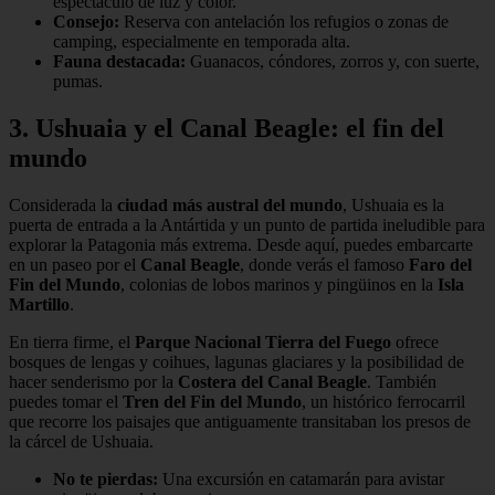
espectáculo de luz y color.
Consejo:
Reserva con antelación los refugios o zonas de
camping, especialmente en temporada alta.
Fauna destacada:
Guanacos, cóndores, zorros y, con suerte,
pumas.
3. Ushuaia y el Canal Beagle: el fin del
mundo
Considerada la
ciudad más austral del mundo
, Ushuaia es la
puerta de entrada a la Antártida y un punto de partida ineludible para
explorar la Patagonia más extrema. Desde aquí, puedes embarcarte
en un paseo por el
Canal Beagle
, donde verás el famoso
Faro del
Fin del Mundo
, colonias de lobos marinos y pingüinos en la
Isla
Martillo
.
En tierra firme, el
Parque Nacional Tierra del Fuego
ofrece
bosques de lengas y coihues, lagunas glaciares y la posibilidad de
hacer senderismo por la
Costera del Canal Beagle
. También
puedes tomar el
Tren del Fin del Mundo
, un histórico ferrocarril
que recorre los paisajes que antiguamente transitaban los presos de
la cárcel de Ushuaia.
No te pierdas:
Una excursión en catamarán para avistar