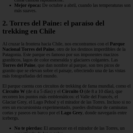
Mejor época:
De octubre a abril, cuando las temperaturas son
más suaves.
2. Torres del Paine: el paraíso del
trekking en Chile
Al cruzar la frontera hacia Chile, nos encontramos con el
Parque
Nacional Torres del Paine
, otro de los destinos imperdibles de la
Patagonia. Este parque es famoso por sus imponentes macizos
graníticos, lagos de color esmeralda y glaciares colgantes. Las
Torres del Paine
, que dan nombre al parque, son tres picos de
granito que se elevan sobre el paisaje, ofreciendo una de las vistas
más fotografiadas del mundo.
El parque cuenta con circuitos de trekking de fama mundial, como el
Circuito W
(de 4 a 5 días) y el
Circuito O
(de 8 a 10 días), que
recorren los puntos más emblemáticos: el Valle del Francés, el
Glaciar Grey, el Lago Pehoé y el mirador de las Torres. Incluso si no
eres un excursionista experimentado, puedes disfrutar de caminatas
cortas y paseos en barco por el
Lago Grey
, donde navegarás entre
icebergs.
No te pierdas:
El amanecer en el mirador de las Torres, un