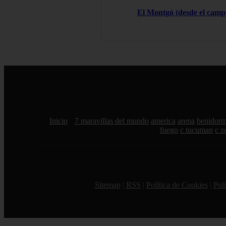
El Montgó (desde el campo
Inicio
7 maravillas del mundo
america
arena
benidor
fuego
c tucuman
c z
Sitemap
|
RSS
|
Política de Cookies
|
Polí