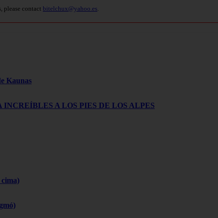
s, please contact
bitelchux@yahoo.es
.
 de Kaunas
 INCREÍBLES A LOS PIES DE LOS ALPES
 cima)
igmó)