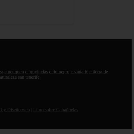
za
c neuquen
c provincias
c rio negro
c santa fe
c tierra de
aturaleza
san
tenerife
O y Diseño web
|
Libro sobre Cabañuelas