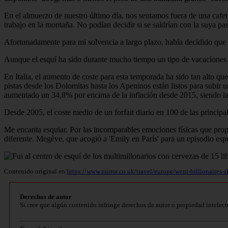
En el almuerzo de nuestro último día, nos sentamos fuera de una cafet
trabajo en la montaña. No podían decidir si se saldrían con la suya p
Afortunadamente para mi solvencia a largo plazo, había decidido que e
Aunque el esquí ha sido durante mucho tiempo un tipo de vacaciones ca
En Italia, el aumento de coste para esta temporada ha sido tan alto qu
pistas desde los Dolomitas hasta los Apeninos están listos para subi
aumentado un 34,8% por encima de la inflación desde 2015, siendo las e
Desde 2005, el coste medio de un forfait diario en 100 de las princip
Me encanta esquiar. Por las incomparables emociones físicas que prop
diferente. Megève, que acogió a 'Emily en París' para un episodio espe
Contenido original en
https://www.mirror.co.uk/travel/europe/went-billionaires-
Derechos de autor
Si cree que algún contenido infringe derechos de autor o propiedad intelect