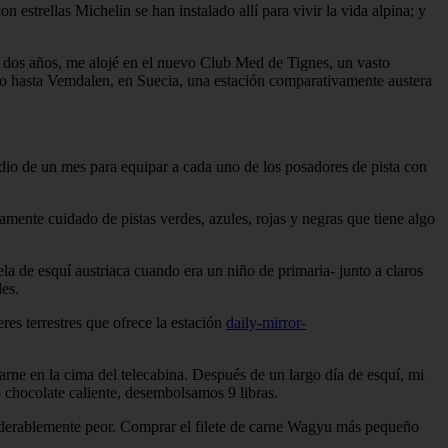
estrellas Michelin se han instalado allí para vivir la vida alpina; y
ce dos años, me alojé en el nuevo Club Med de Tignes, un vasto
ido hasta Vemdalen, en Suecia, una estación comparativamente austera
io de un mes para equipar a cada uno de los posadores de pista con
amente cuidado de pistas verdes, azules, rojas y negras que tiene algo
la de esquí austriaca cuando era un niño de primaria- junto a claros
les.
es terrestres que ofrece la estación
daily-mirror-
carne en la cima del telecabina. Después de un largo día de esquí, mi
 chocolate caliente, desembolsamos 9 libras.
nsiderablemente peor. Comprar el filete de carne Wagyu más pequeño