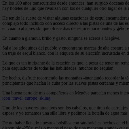
En los 100 años transcurridos desde entonces, han surgido docenas de r
hay hoteles de lujo que rivalizan con los de cualquier otro lugar de la
He tenido la suerte de visitar algunas estaciones de esquí encantado
complejo todo incluido con acceso directo a las pistas de una de las 
en cuanto al après-ski que ofrece días de esquí emocionantes y gélido
En cuanto a glamour, brillo y gasto, ninguna se acerca a Megève.
Sal a los adoquines del pueblo y encontrarás marcas de alta costura
un traje de esquí blanco, con la etiqueta de su elección incrustada en 
Lo que es tan intrigante de la estación es que, a pesar de tener un re
para esquiadores de todas las habilidades, muchos no esquían.
De hecho, disfruté recorriendo las montañas -intentando recordar la té
principiantes que hacían la cuña por las suaves pistas cercanas y mie
Una buena parte de mis compañeros en Megève parecían menos interesado
icon_travel_europe_skiing
.
Uno de los mayores atractivos son los caballos, que tiran de carruajes 
esposa y yo tomamos una silla libre y pedimos la botella de agua más 
De no haber llenado nuestros bolsillos con sándwiches hechos en el b
disponible -250g, más o menos el peso de una manzana grande- cuesta