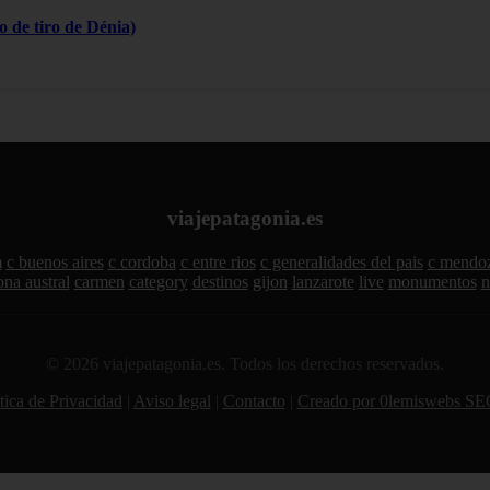
 de tiro de Dénia)
viajepatagonia.es
m
c buenos aires
c cordoba
c entre rios
c generalidades del pais
c mendo
ona austral
carmen
category
destinos
gijon
lanzarote
live
monumentos
n
© 2026 viajepatagonia.es. Todos los derechos reservados.
tica de Privacidad
|
Aviso legal
|
Contacto
|
Creado por 0lemiswebs SE