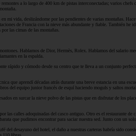
emontes a lo largo de 400 km de pistas interconectadas; varios chefs con 
 montaña.
ras en mi vida, deslizándome por las pendientes de varias montañas. Ha
estaciones de Francia con la nieve más abundante y fiable. También he 
s por las cimas de las montañas.
 a montones. Hablamos de Dior, Hermès, Rolex. Hablamos del salario med
diamantes en la espalda.
monte rápido y cómodo desde su centro que te lleva a un conjunto perfect
cnica que aprendí décadas atrás durante una breve estancia en una escue
mbros del equipo junior francés de esquí haciendo moguls y saltos morta
s en surcar la nieve polvo de las pistas que en disfrutar de los placer
por las calles adoquinadas del casco antiguo. Otro es el restaurante de 
barata que pudimos encontrar para saciar nuestra sed. Junto con un solo
ufé del desayuno del hotel, el daño a nuestras carteras habría sido co
 110 libras.