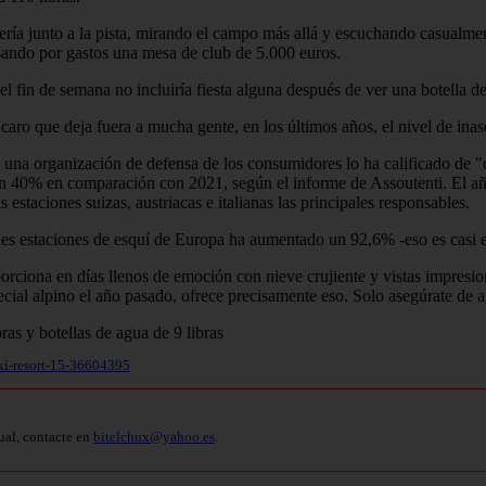
ería junto a la pista, mirando el campo más allá y escuchando casualmen
asando por gastos una mesa de club de 5.000 euros.
l fin de semana no incluiría fiesta alguna después de ver una botella 
ro que deja fuera a mucha gente, en los últimos años, el nivel de inas
e una organización de defensa de los consumidores lo ha calificado de "c
r un 40% en comparación con 2021, según el informe de Assoutenti. El a
staciones suizas, austriacas e italianas las principales responsables.
ales estaciones de esquí de Europa ha aumentado un 92,6% -eso es casi e
orciona en días llenos de emoción con nieve crujiente y vistas impresi
cial alpino el año pasado, ofrece precisamente eso. Solo asegúrate de ag
ski-resort-15-36604395
ual, contacte en
bitelchux@yahoo.es
.