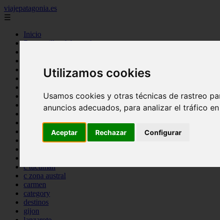
viajepatagonia.es
☰
Inicio
7 maravillas del mundo
america
arena
benidorm
Utilizamos cookies
c buenos aires
c cordoba
Usamos cookies y otras técnicas de rastreo pa
c entre rios
c generalidades del pais
anuncios adecuados, para analizar el tráfico e
c mendoza
c neuquen
c provincias
Aceptar
Rechazar
Configurar
c rio negro
c santa fe
c tierra de fuego
c tucuman
c zona austral
carmen
category
destinos
gijon
lanzarote