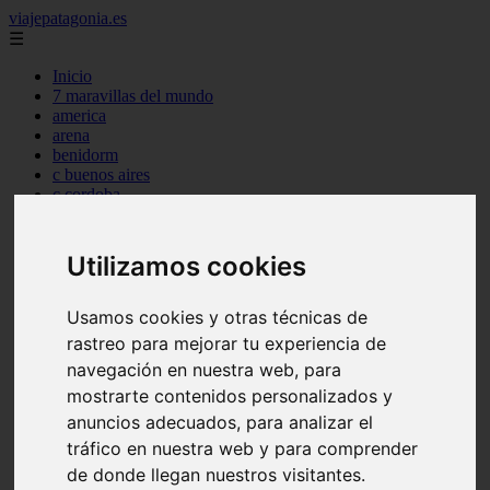
viajepatagonia.es
☰
Inicio
7 maravillas del mundo
america
arena
benidorm
c buenos aires
c cordoba
c entre rios
c generalidades del pais
c mendoza
Utilizamos cookies
c neuquen
c provincias
c rio negro
Usamos cookies y otras técnicas de
c santa fe
rastreo para mejorar tu experiencia de
c tierra de fuego
navegación en nuestra web, para
c tucuman
c zona austral
mostrarte contenidos personalizados y
carmen
anuncios adecuados, para analizar el
category
tráfico en nuestra web y para comprender
destinos
gijon
de donde llegan nuestros visitantes.
lanzarote