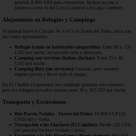
general: 8.000 ARS para extranjeros. Incluye acceso a
senderos como el del Cerro Catedral o el Lago Gutiérrez.
Alojamiento en Refugios y Campings
Si planeas hacer el Circuito W o el O en Torres del Paine, estos son
los costos aproximados:
Refugio (cama en habitación compartida):
Entre 80 y 120
USD por noche, incluyendo cena y desayuno.
Camping con servicios (baños, duchas):
Entre 25 y 40
USD por noche.
Camping libre (sin servicios):
Gratuito, pero requiere
registro previo y llevar todo el equipo.
En El Chaltén (Argentina), los campings gratuitos son comunes,
pero los refugios privados cuestan entre 30 y 50 USD por noche.
Transporte y Excursiones
Bus Puerto Natales - Torres del Paine:
15.000 CLP (18
USD) ida y vuelta.
Navegación a los Glaciares (El Calafate):
Desde 120 USD
por persona (incluye traslado y guía).
Excursión a la Isla Magdalena (Punta Arenas):
80 USD