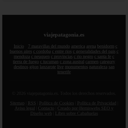
viajepatagonia.es
Inicio
7 maravillas del mundo
america
arena
benidorm
c
buenos aires
c cordoba
c entre rios
c generalidades del pais
c
mendoza
c neuquen
c provincias
c rio negro
c santa fe
c
tierra de fuego
c tucuman
c zona austral
carmen
category
destinos
gijon
lanzarote
live
monumentos
naturaleza
san
tenerife
© 2026 viajepatagonia.es. Todos los derechos reservados.
Sitemap
|
RSS
|
Política de Cookies
|
Política de Privacidad
|
Aviso legal
|
Contacto
|
Creado por 0lemiswebs SEO y
Diseño web
|
Libro sobre Cabañuelas