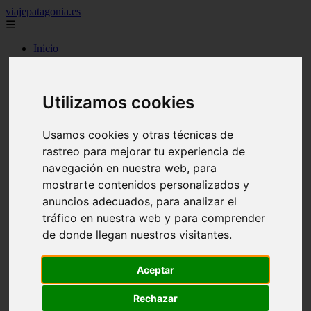
viajepatagonia.es
☰
Inicio
7 maravillas del mundo
america
arena
Utilizamos cookies
benidorm
c buenos aires
c cordoba
Usamos cookies y otras técnicas de
c entre rios
c generalidades del pais
rastreo para mejorar tu experiencia de
c mendoza
navegación en nuestra web, para
c neuquen
mostrarte contenidos personalizados y
c provincias
c rio negro
anuncios adecuados, para analizar el
c santa fe
tráfico en nuestra web y para comprender
c tierra de fuego
de donde llegan nuestros visitantes.
c tucuman
c zona austral
carmen
Aceptar
category
destinos
Rechazar
gijon
lanzarote