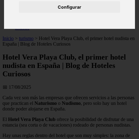
live
Configurar
monumentos
naturaleza
san
tenerife
Inicio
>
turismo
>
Hotel Vera Playa Club, el primer hotel nudista en
España | Blog de Hoteles Curiosos
Hotel Vera Playa Club, el primer hotel
nudista en España | Blog de Hoteles
Curiosos
📅 17/08/2025
Cada vez son más las empresas que ofrecen servicios a las personas
que practican el
Naturismo
o
Nudismo
, pero solo hay un hotel
donde poder alojarse en España.
El
Hotel Vera Playa Club
ofrece la posibilidad de disfrutar de una
estancia (sea corta o de vacaciones) rodeado de personas nudistas.
Hay unas reglas dentro del hotel que son muy simples: la zona de