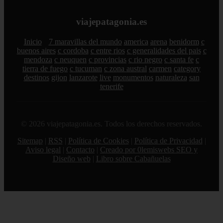
viajepatagonia.es
Inicio
7 maravillas del mundo
america
arena
benidorm
c
buenos aires
c cordoba
c entre rios
c generalidades del pais
c
mendoza
c neuquen
c provincias
c rio negro
c santa fe
c
tierra de fuego
c tucuman
c zona austral
carmen
category
destinos
gijon
lanzarote
live
monumentos
naturaleza
san
tenerife
© 2026 viajepatagonia.es. Todos los derechos reservados.
Sitemap
|
RSS
|
Política de Cookies
|
Política de Privacidad
|
Aviso legal
|
Contacto
|
Creado por 0lemiswebs SEO y
Diseño web
|
Libro sobre Cabañuelas