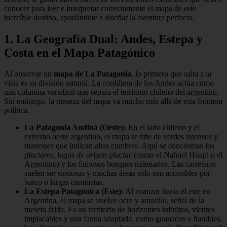
conocer para leer e interpretar correctamente el mapa de este
increíble destino, ayudándote a diseñar la aventura perfecta.
1. La Geografía Dual: Andes, Estepa y
Costa en el Mapa Patagónico
Al observar un
mapa de La Patagonia
, lo primero que salta a la
vista es su división natural. La cordillera de los Andes actúa como
una columna vertebral que separa el territorio chileno del argentino.
Sin embargo, la riqueza del mapa va mucho más allá de esta frontera
política.
La Patagonia Andina (Oeste):
En el lado chileno y el
extremo oeste argentino, el mapa se tiñe de verdes intensos y
marrones que indican altas cumbres. Aquí se concentran los
glaciares, lagos de origen glaciar
(como el Nahuel Huapi o el
Argentino) y los famosos bosques milenarios. Las carreteras
suelen ser sinuosas y muchas áreas solo son accesibles por
barco o largas caminatas.
La Estepa Patagónica (Este):
Al avanzar hacia el este en
Argentina, el mapa se vuelve ocre y amarillo, señal de la
meseta árida. Es un territorio de horizontes infinitos, vientos
implacables y una fauna adaptada, como guanacos y ñandúes.