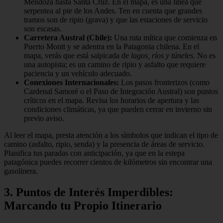
Mendoza hasta Santa Cruz. En el mapa, es una línea que
serpentea al pie de los Andes. Ten en cuenta que grandes
tramos son de ripio (grava) y que las estaciones de servicio
son escasas.
Carretera Austral (Chile):
Una ruta mítica que comienza en
Puerto Montt y se adentra en la Patagonia chilena. En el
mapa, verás que está salpicada de
lagos, ríos y túneles
. No es
una autopista; es un camino de ripio y asfalto que requiere
paciencia y un vehículo adecuado.
Conexiones Internacionales:
Los pasos fronterizos (como
Cardenal Samoré o el Paso de Integración Austral) son puntos
críticos en el mapa. Revisa los horarios de apertura y las
condiciones climáticas, ya que pueden cerrar en invierno sin
previo aviso.
Al leer el mapa, presta atención a los símbolos que indican el tipo de
camino (asfalto, ripio, senda) y la presencia de áreas de servicio.
Planifica tus paradas con anticipación, ya que en la estepa
patagónica puedes recorrer cientos de kilómetros sin encontrar una
gasolinera.
3. Puntos de Interés Imperdibles:
Marcando tu Propio Itinerario