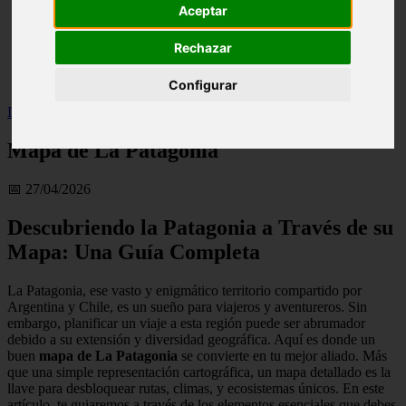
Aceptar
live
monumentos
Rechazar
naturaleza
san
tenerife
Configurar
Inicio
>
Mapa de La Patagonia
Mapa de La Patagonia
📅 27/04/2026
Descubriendo la Patagonia a Través de su
Mapa: Una Guía Completa
La Patagonia, ese vasto y enigmático territorio compartido por
Argentina y Chile, es un sueño para viajeros y aventureros. Sin
embargo, planificar un viaje a esta región puede ser abrumador
debido a su extensión y diversidad geográfica. Aquí es donde un
buen
mapa de La Patagonia
se convierte en tu mejor aliado. Más
que una simple representación cartográfica, un mapa detallado es la
llave para desbloquear rutas, climas, y ecosistemas únicos. En este
artículo, te guiaremos a través de los elementos esenciales que debes