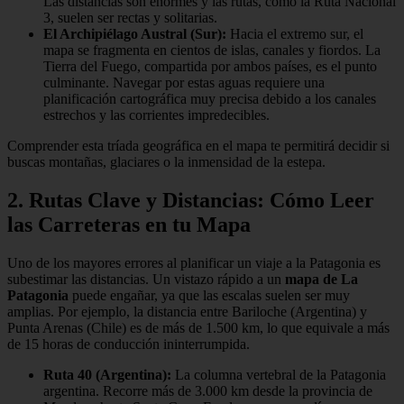
Las distancias son enormes y las rutas, como la Ruta Nacional
3, suelen ser rectas y solitarias.
El Archipiélago Austral (Sur):
Hacia el extremo sur, el
mapa se fragmenta en cientos de islas, canales y fiordos. La
Tierra del Fuego, compartida por ambos países, es el punto
culminante. Navegar por estas aguas requiere una
planificación cartográfica muy precisa debido a los canales
estrechos y las corrientes impredecibles.
Comprender esta tríada geográfica en el mapa te permitirá decidir si
buscas montañas, glaciares o la inmensidad de la estepa.
2. Rutas Clave y Distancias: Cómo Leer
las Carreteras en tu Mapa
Uno de los mayores errores al planificar un viaje a la Patagonia es
subestimar las distancias. Un vistazo rápido a un
mapa de La
Patagonia
puede engañar, ya que las escalas suelen ser muy
amplias. Por ejemplo, la distancia entre Bariloche (Argentina) y
Punta Arenas (Chile) es de más de 1.500 km, lo que equivale a más
de 15 horas de conducción ininterrumpida.
Ruta 40 (Argentina):
La columna vertebral de la Patagonia
argentina. Recorre más de 3.000 km desde la provincia de