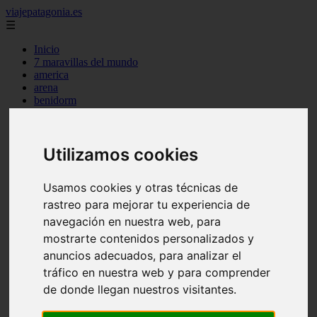
viajepatagonia.es
☰
Inicio
7 maravillas del mundo
america
arena
benidorm
c buenos aires
c cordoba
c entre rios
Utilizamos cookies
c generalidades del pais
c mendoza
c neuquen
Usamos cookies y otras técnicas de
c provincias
c rio negro
rastreo para mejorar tu experiencia de
c santa fe
navegación en nuestra web, para
c tierra de fuego
mostrarte contenidos personalizados y
c tucuman
c zona austral
anuncios adecuados, para analizar el
carmen
tráfico en nuestra web y para comprender
category
de donde llegan nuestros visitantes.
destinos
gijon
lanzarote