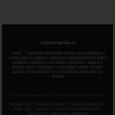
viajepatagonia.es
Inicio
7 maravillas del mundo
america
arena
benidorm
c
buenos aires
c cordoba
c entre rios
c generalidades del pais
c
mendoza
c neuquen
c provincias
c rio negro
c santa fe
c
tierra de fuego
c tucuman
c zona austral
carmen
category
destinos
gijon
lanzarote
live
monumentos
naturaleza
san
tenerife
© 2026 viajepatagonia.es. Todos los derechos reservados.
Sitemap
|
RSS
|
Política de Cookies
|
Política de Privacidad
|
Aviso legal
|
Contacto
|
Creado por 0lemiswebs SEO y
Diseño web
|
Libro sobre Cabañuelas