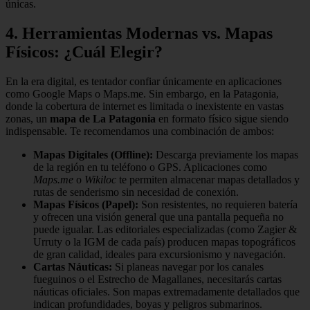
únicas.
4. Herramientas Modernas vs. Mapas
Físicos: ¿Cuál Elegir?
En la era digital, es tentador confiar únicamente en aplicaciones
como Google Maps o Maps.me. Sin embargo, en la Patagonia,
donde la cobertura de internet es limitada o inexistente en vastas
zonas, un
mapa de La Patagonia
en formato físico sigue siendo
indispensable. Te recomendamos una combinación de ambos:
Mapas Digitales (Offline):
Descarga previamente los mapas
de la región en tu teléfono o GPS. Aplicaciones como
Maps.me
o
Wikiloc
te permiten almacenar mapas detallados y
rutas de senderismo sin necesidad de conexión.
Mapas Físicos (Papel):
Son resistentes, no requieren batería
y ofrecen una visión general que una pantalla pequeña no
puede igualar. Las editoriales especializadas (como Zagier &
Urruty o la IGM de cada país) producen mapas topográficos
de gran calidad, ideales para excursionismo y navegación.
Cartas Náuticas:
Si planeas navegar por los canales
fueguinos o el Estrecho de Magallanes, necesitarás cartas
náuticas oficiales. Son mapas extremadamente detallados que
indican profundidades, boyas y peligros submarinos.