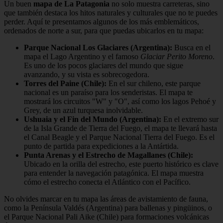
Un buen
mapa de La Patagonia
no solo muestra carreteras, sino
que también destaca los hitos naturales y culturales que no te puedes
perder. Aquí te presentamos algunos de los más emblemáticos,
ordenados de norte a sur, para que puedas ubicarlos en tu mapa:
Parque Nacional Los Glaciares (Argentina):
Busca en el
mapa el Lago Argentino y el famoso
Glaciar Perito Moreno
.
Es uno de los pocos glaciares del mundo que sigue
avanzando, y su vista es sobrecogedora.
Torres del Paine (Chile):
En el sur chileno, este parque
nacional es un paraíso para los senderistas. El mapa te
mostrará los circuitos "W" y "O", así como los lagos Pehoé y
Grey, de un azul turquesa inolvidable.
Ushuaia y el Fin del Mundo (Argentina):
En el extremo sur
de la Isla Grande de Tierra del Fuego, el mapa te llevará hasta
el Canal Beagle y el Parque Nacional Tierra del Fuego. Es el
punto de partida para expediciones a la Antártida.
Punta Arenas y el Estrecho de Magallanes (Chile):
Ubicado en la orilla del estrecho, este puerto histórico es clave
para entender la navegación patagónica. El mapa muestra
cómo el estrecho conecta el Atlántico con el Pacífico.
No olvides marcar en tu mapa las áreas de avistamiento de fauna,
como la Península Valdés (Argentina) para ballenas y pingüinos, o
el Parque Nacional Pali Aike (Chile) para formaciones volcánicas