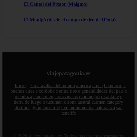
El Cantal del Pixaor (Maigmó)
El Montgó (desde el campo de tiro de Dénia)
viajepatagonia.es
Inicio
7 maravillas del mundo
america
arena
benidorm
c
buenos aires
c cordoba
c entre rios
c generalidades del pais
c
mendoza
c neuquen
c provincias
c rio negro
c santa fe
c
tierra de fuego
c tucuman
c zona austral
carmen
category
destinos
gijon
lanzarote
live
monumentos
naturaleza
san
tenerife
© 2026 viajepatagonia.es. Todos los derechos reservados.