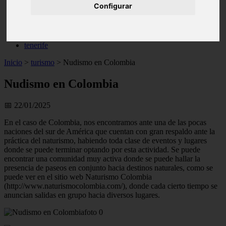
Configurar
live
monumentos
naturaleza
san
tenerife
Inicio
>
turismo
>
Nudismo en Colombia
Nudismo en Colombia
📅 22/01/2025
En el caso de Colombia, nos encontramos ante una de las pocas
naciones del sur de América que cuentan con gran respaldo ante la
práctica del naturismo, habiendo toda clase de eventos y lugares
donde se puede terminar optando por esta actividad. Se puede
encontrar una comunidad muy activa donde se puede hallar la
presencia de paseos en conjunto hacia destinos naturales, como se
puede ver en el sitio web Naturismo Colombia
(http://www.naturismocolombia.com/), donde cada cierto tiempo se
anuncian salidas en grupo hacia diversos lugares.