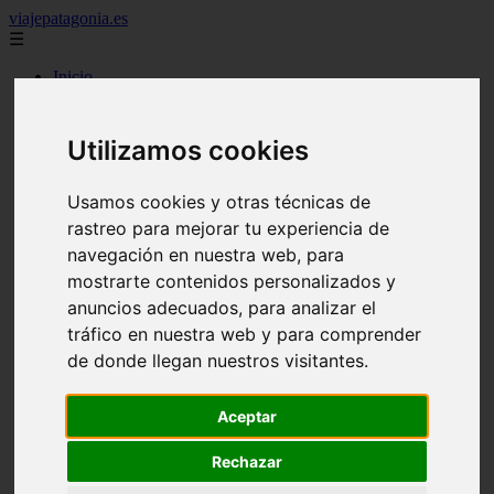
viajepatagonia.es
☰
Inicio
7 maravillas del mundo
america
arena
Utilizamos cookies
benidorm
c buenos aires
c cordoba
Usamos cookies y otras técnicas de
c entre rios
rastreo para mejorar tu experiencia de
c generalidades del pais
navegación en nuestra web, para
c mendoza
c neuquen
mostrarte contenidos personalizados y
c provincias
anuncios adecuados, para analizar el
c rio negro
tráfico en nuestra web y para comprender
c santa fe
c tierra de fuego
de donde llegan nuestros visitantes.
c tucuman
c zona austral
carmen
Aceptar
category
destinos
Rechazar
gijon
lanzarote