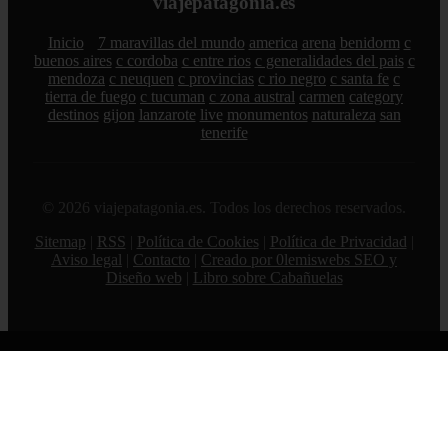
viajepatagonia.es
Inicio
7 maravillas del mundo
america
arena
benidorm
c
buenos aires
c cordoba
c entre rios
c generalidades del pais
c
mendoza
c neuquen
c provincias
c rio negro
c santa fe
c
tierra de fuego
c tucuman
c zona austral
carmen
category
destinos
gijon
lanzarote
live
monumentos
naturaleza
san
tenerife
© 2026 viajepatagonia.es. Todos los derechos reservados.
Sitemap
|
RSS
|
Política de Cookies
|
Política de Privacidad
|
Aviso legal
|
Contacto
|
Creado por 0lemiswebs SEO y
Diseño web
|
Libro sobre Cabañuelas