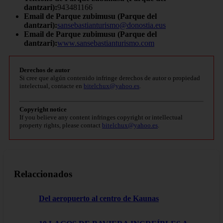
dantzari):
943481166
Email de Parque zubimusu (Parque del
dantzari):
sansebastianturismo@donostia.eus
Email de Parque zubimusu (Parque del
dantzari):
www.sansebastianturismo.com
Derechos de autor
Si cree que algún contenido infringe derechos de autor o propiedad
intelectual, contacte en
bitelchux@yahoo.es
.
Copyright notice
If you believe any content infringes copyright or intellectual
property rights, please contact
bitelchux@yahoo.es
.
Relaccionados
Del aeropuerto al centro de Kaunas