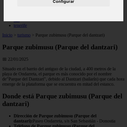
Configurar
live
monumentos
naturaleza
san
tenerife
Inicio
>
turismo
>
Parque zubimusu (Parque del dantzari)
Parque zubimusu (Parque del dantzari)
📅 22/01/2025
Situado en el barrio del antiguo de la ciudad, a 400 metros de la
playa de Ondarreta, el parque es más conocido por el nombre
de"Parque del Dantzari", debido al Dantzari (bailarín) que cada hora
emerge de la plataforma que se encuentra en mitad del estanco.
Donde está Parque zubimusu (Parque del
dantzari)
Dirección de Parque zubimusu (Parque del
dantzari):
Paseo Ondarreta, s/n San Sebastián - Donostia
Teléfono de Parque zubimusu (Parque del