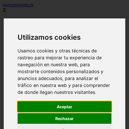
viajepatagonia.es
☰
Inicio
7 maravillas del mundo
america
arena
Utilizamos cookies
benidorm
c buenos aires
Usamos cookies y otras técnicas de
c cordoba
c entre rios
rastreo para mejorar tu experiencia de
c generalidades del pais
navegación en nuestra web, para
c mendoza
mostrarte contenidos personalizados y
c neuquen
c provincias
anuncios adecuados, para analizar el
c rio negro
tráfico en nuestra web y para comprender
c santa fe
de donde llegan nuestros visitantes.
c tierra de fuego
c tucuman
c zona austral
Aceptar
carmen
category
destinos
Rechazar
gijon
lanzarote