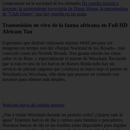
comportarse en la sociedad de los elefantes
De estrella infantil a
docente: la sorprendente trayectoria de Diana Wrana, la presentadora
de ''Club Disney'' que hoy enseña en las aulas
.
Transmisión en vivo de la fauna africana en Full HD
Africam Tau
Esperamos que disfrute utilizando nuestra WebCam para ver
imágenes en tiempo real del «Parque Nacional de los Broads», más
conocido como los Norfolk Broads. Nos gustan mucho las vistas
sobre el río Bure, y especialmente el puente de Wroxham. Recuerde
que si está en uno de los barcos de Barnes Brinkcrafts hay un
servicio de pilotaje (alguien que conduzca su barco bajo el puente de
Wroxham) en Wroxham, sólo tiene que ponerse en contacto con
nosotros para obtener más detalles.
Webcam playa del aguilar asturias
¿Vas a visitar Wroxham durante un periodo corto? ¿Quiere salir al
agua? Tenemos barcos de día y canoas para familias y pescadores.
Nuestros barcos de día en las Antillas están disponibles para alquilar