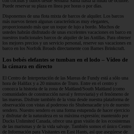
con cocinas y baños desde Semana Santa hasta la mitad de octubre.
Puede reservar su plaza en línea por horas o por días.
Disponemos de una flota mixta de barcos de alquiler. Los barcos
más nuevos tienen algunas características muy elegantes,
proporcionando más que un toque de lujo a bordo. Muchos de
ustedes habrán disfrutado de unas excelentes vacaciones en barco en
nuestros tradicionales barcos de alquiler de las Antillas. Para obtener
los mejores precios y un servicio personal, reserve sus vacaciones en
barco en los Norfolk Broads directamente con Barnes Brinkcraft.
Los bebés elefantes se tumban en el lodo – Vídeo de
la cámara en directo
El Centro de Interpretación de las Mareas de Fundy está a sólo una
hora de Halifax y a 20 minutos de Truro. Entre en el centro y
conozca la historia de la zona de Maitland/South Maitland (como
comunidades de construcción naval y ferroviaria) y el fenómeno de
las mareas. Disfrute también de la vista desde nuestra plataforma de
observación con vistas al poderoso río Shubenacadie y/o de nuestro
sendero. Nuestro sendero es una forma estupenda de hacer ejercicio
y disfrutar de la naturaleza en su máxima expresión; mantenido por
Ducks Unlimited Canada, ofrece una gran visión de los ecosistemas
de las marismas y de la vida salvaje. También somos el único Centro
de Información para Visitantes en East Hants, así que asegúrese de