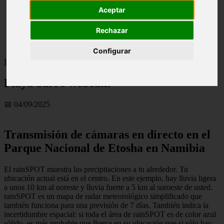
live
Aceptar
monumentos
naturaleza
Rechazar
san
tenerife
Configurar
Inicio
>
turismo
>
Playa barro webcam
Playa barro webcam
📅 04/09/2025
Transmisión de cámaras en directo en el
Parque Nacional de Etosha en Namibia
El rainSPOT muestra las precipitaciones a tu alrededor. Tu
ubicación actual está en el centro. En este ejemplo, hay lluvia ligera
a unos 10 km al noreste y lluvia fuerte a 5 km al suroeste de usted.
rainSPOT es un mapa de radar meteorológico simplificado que
también funciona para una previsión de 7 días. También indica la
incertidumbre espacial: si toda el área de rainSPOT es de color azul
sólido, es más probable que llueva en su ubicación que si sólo hay