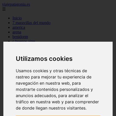
viajepatagonia.es
☰
Inicio
7 maravillas del mundo
america
arena
benidorm
c buenos aires
c cordoba
c entre rios
c generalidades del pais
Utilizamos cookies
c mendoza
c neuquen
c provincias
Usamos cookies y otras técnicas de
c rio negro
rastreo para mejorar tu experiencia de
c santa fe
navegación en nuestra web, para
c tierra de fuego
c tucuman
mostrarte contenidos personalizados y
c zona austral
anuncios adecuados, para analizar el
carmen
tráfico en nuestra web y para comprender
category
destinos
de donde llegan nuestros visitantes.
gijon
lanzarote