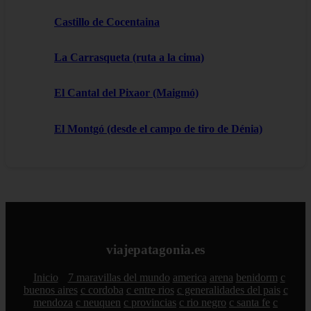
Castillo de Cocentaina
La Carrasqueta (ruta a la cima)
El Cantal del Pixaor (Maigmó)
El Montgó (desde el campo de tiro de Dénia)
viajepatagonia.es
Inicio
7 maravillas del mundo
america
arena
benidorm
c
buenos aires
c cordoba
c entre rios
c generalidades del pais
c
mendoza
c neuquen
c provincias
c rio negro
c santa fe
c