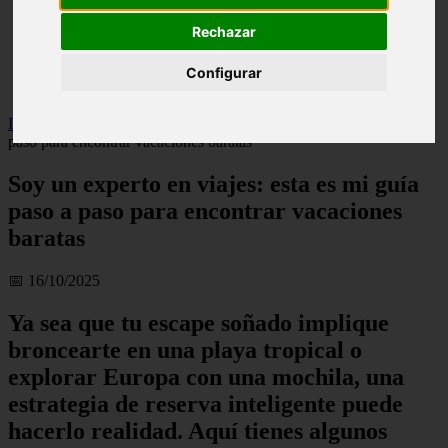
live
Rechazar
monumentos
naturaleza
san
Configurar
tenerife
Inicio
>
turismo
>
Soy un experto en viajes: esta es mi guía paso a
paso para encontrar vacaciones baratas
Soy un experto en viajes: esta es mi guía
paso a paso para encontrar vacaciones
baratas
📅 16/10/2025
Ya sea que tu escape soñado implique
broncearte en una playa tropical o
explorar Europa con una mochila, una
estrategia de reserva inteligente puede
hacerlo realidad. Aquí tienes algunos