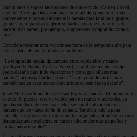
Haz tu tarea y sopesa las opciones de autoservicio. Carden-Lovell
sugiere: "Creo que las vacaciones todo incluido pueden ser más
convenientes y potencialmente más baratas para familias y grupos
grandes, pero para los viajeros solitarios creo que hay formas de
hacerlo más barato, por ejemplo, simplemente comprando comida
local".
Considera reservar unas vacaciones fuera de la temporada alta para
evitar costos de vuelo inflados y multitudes
"La temporada media, típicamente entre septiembre y marzo
(excluyendo Navidad y Año Nuevo), es probablemente la mejor
época del año para ir de vacaciones y conseguir billetes más
baratos", aconseja Carden-Lovell. "La mayoría de los destinos
también suelen estar menos concurridos en esta época del año".
Jakes Maritz, cofundador de Expat Explore, añadió: "El momento lo
es todo. Si puedes, reserva vuelos para un martes o miércoles, ya
que las salidas entre semana suelen ser significativamente más
baratas que los viajes de fin de semana. También vale la pena
consultar los precios desde aeropuertos regionales, donde una menor
demanda puede traducirse en cargos adicionales más pequeños y
tarifas más asequibles".
Las plataformas de reventa podrían valer la pena si tus fechas no son