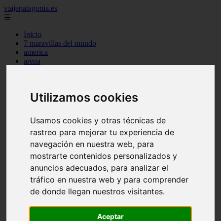
viajepatagonia.es
☰
Inicio
7 maravillas del mundo
america
arena
benidorm
c buenos aires
c cordoba
Utilizamos cookies
c entre rios
c generalidades del pais
c mendoza
Usamos cookies y otras técnicas de
c neuquen
rastreo para mejorar tu experiencia de
c provincias
c rio negro
navegación en nuestra web, para
c santa fe
mostrarte contenidos personalizados y
c tierra de fuego
anuncios adecuados, para analizar el
c tucuman
c zona austral
tráfico en nuestra web y para comprender
carmen
de donde llegan nuestros visitantes.
category
destinos
gijon
Aceptar
lanzarote