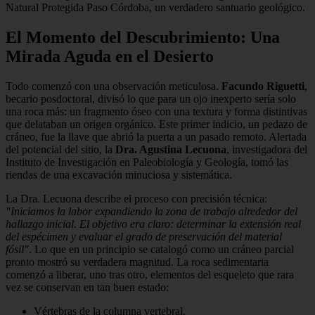
Natural Protegida Paso Córdoba, un verdadero santuario geológico.
El Momento del Descubrimiento: Una
Mirada Aguda en el Desierto
Todo comenzó con una observación meticulosa.
Facundo Riguetti
,
becario posdoctoral, divisó lo que para un ojo inexperto sería solo
una roca más: un fragmento óseo con una textura y forma distintivas
que delataban un origen orgánico. Este primer indicio, un pedazo de
cráneo, fue la llave que abrió la puerta a un pasado remoto. Alertada
del potencial del sitio, la
Dra. Agustina Lecuona
, investigadora del
Instituto de Investigación en Paleobiología y Geología, tomó las
riendas de una excavación minuciosa y sistemática.
La Dra. Lecuona describe el proceso con precisión técnica:
"Iniciamos la labor expandiendo la zona de trabajo alrededor del
hallazgo inicial. El objetivo era claro: determinar la extensión real
del espécimen y evaluar el grado de preservación del material
fósil"
. Lo que en un principio se catalogó como un cráneo parcial
pronto mostró su verdadera magnitud. La roca sedimentaria
comenzó a liberar, uno tras otro, elementos del esqueleto que rara
vez se conservan en tan buen estado:
Vértebras de la columna vertebral.