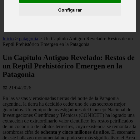
live
Configurar
monumentos
naturaleza
san
tenerife
Inicio
>
patagonia
>
Un Capítulo Antiguo Revelado: Restos de un
Reptil Prehistórico Emergen en la Patagonia
Un Capítulo Antiguo Revelado: Restos de
un Reptil Prehistórico Emergen en la
Patagonia
📅 21/04/2026
En las vastas y erosionadas tierras del norte de la Patagonia
argentina, la tierra ha decidido ceder uno de sus secretos mejor
guardados. Un equipo de investigadores del Consejo Nacional de
Investigaciones Científicas y Técnicas (CONICET) ha logrado una
extracción de extraordinario valor científico: los restos petrificados
de un cocodrilo de hábitos terrestres, cuya existencia se remonta a la
asombrosa cifra de
ochenta y cinco millones de años
. El escenario
de este hallazgo monumental no pudo ser más significativo: el Área