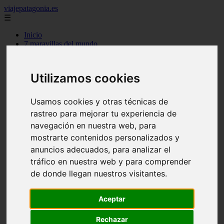
viajepatagonia.es
☰
Inicio
7 maravillas del mundo
america
arena
benidorm
Utilizamos cookies
c buenos aires
c cordoba
c entre rios
Usamos cookies y otras técnicas de
c generalidades del pais
rastreo para mejorar tu experiencia de
c mendoza
c neuquen
navegación en nuestra web, para
c provincias
mostrarte contenidos personalizados y
c rio negro
anuncios adecuados, para analizar el
c santa fe
c tierra de fuego
tráfico en nuestra web y para comprender
c tucuman
de donde llegan nuestros visitantes.
c zona austral
carmen
category
Aceptar
destinos
gijon
Rechazar
lanzarote