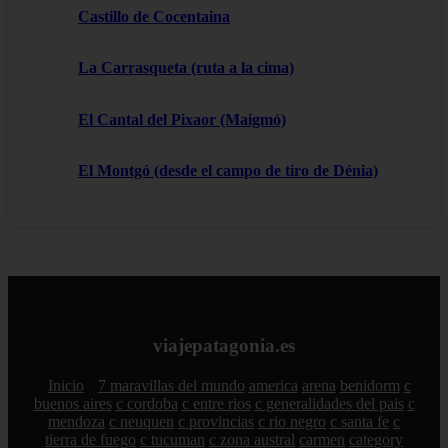
Castillo de Cocentaina
La Carrasqueta (ruta a la cima)
El Cantal del Pixaor (Maigmó)
El Montgó (desde el campo de tiro de Dénia)
viajepatagonia.es
Inicio
7 maravillas del mundo
america
arena
benidorm
c
buenos aires
c cordoba
c entre rios
c generalidades del pais
c
mendoza
c neuquen
c provincias
c rio negro
c santa fe
c
tierra de fuego
c tucuman
c zona austral
carmen
category