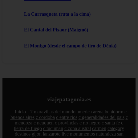
La Carrasqueta (ruta a la cima)
El Cantal del Pixaor (Maigmó)
El Montgó (desde el campo de tiro de Dénia)
viajepatagonia.es
Inicio
7 maravillas del mundo
america
arena
benidorm
c
buenos aires
c cordoba
c entre rios
c generalidades del pais
c
mendoza
c neuquen
c provincias
c rio negro
c santa fe
c
tierra de fuego
c tucuman
c zona austral
carmen
category
destinos
gijon
lanzarote
live
monumentos
naturaleza
san