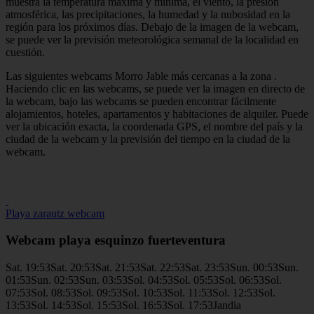
muestra la temperatura máxima y mínima, el viento, la presión
atmosférica, las precipitaciones, la humedad y la nubosidad en la
región para los próximos días. Debajo de la imagen de la webcam,
se puede ver la previsión meteorológica semanal de la localidad en
cuestión.
Las siguientes webcams Morro Jable más cercanas a la zona .
Haciendo clic en las webcams, se puede ver la imagen en directo de
la webcam, bajo las webcams se pueden encontrar fácilmente
alojamientos, hoteles, apartamentos y habitaciones de alquiler. Puede
ver la ubicación exacta, la coordenada GPS, el nombre del país y la
ciudad de la webcam y la previsión del tiempo en la ciudad de la
webcam.
Playa zarautz webcam
Webcam playa esquinzo fuerteventura
Sat. 19:53Sat. 20:53Sat. 21:53Sat. 22:53Sat. 23:53Sun. 00:53Sun.
01:53Sun. 02:53Sun. 03:53Sol. 04:53Sol. 05:53Sol. 06:53Sol.
07:53Sol. 08:53Sol. 09:53Sol. 10:53Sol. 11:53Sol. 12:53Sol.
13:53Sol. 14:53Sol. 15:53Sol. 16:53Sol. 17:53Jandia