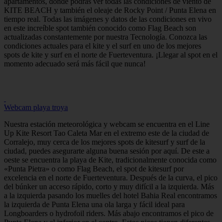
apartamentos, donde podrás ver todas las condiciones de viento de
KITE BEACH y también el oleaje de Rocky Point / Punta Elena en
tiempo real. Todas las imágenes y datos de las condiciones en vivo
en este increíble spot también conocido como Flag Beach son
actualizadas constantemente por nuestra Tecnología. Conozca las
condiciones actuales para el kite y el surf en uno de los mejores
spots de kite y surf en el norte de Fuerteventura. ¡Llegar al spot en el
momento adecuado será más fácil que nunca!
Webcam playa troya
Nuestra estación meteorológica y webcam se encuentra en el Line
Up Kite Resort Tao Caleta Mar en el extremo este de la ciudad de
Corralejo, muy cerca de los mejores spots de kitesurf y surf de la
ciudad, puedes asegurarte alguna buena sesión por aquí. De este a
oeste se encuentra la playa de Kite, tradicionalmente conocida como
«Punta Pietra» o como Flag Beach, el spot de kitesurf por
excelencia en el norte de Fuerteventura. Después de la curva, el pico
del búnker un acceso rápido, corto y muy difícil a la izquierda. Más
a la izquierda pasando los muelles del hotel Bahia Real encontramos
la izquierda de Punta Elena una ola larga y fácil ideal para
Longboarders o hydrofoil riders. Más abajo encontramos el pico de