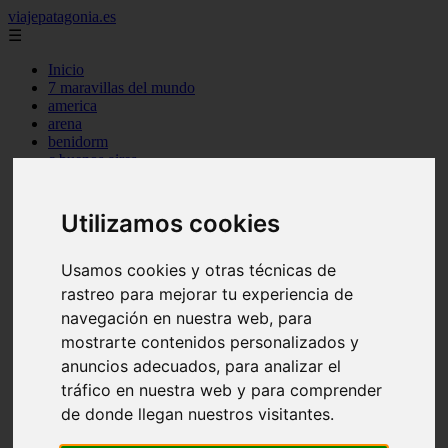
viajepatagonia.es
☰
Inicio
7 maravillas del mundo
america
arena
benidorm
c buenos aires
c cordoba
c entre rios
c generalidades del pais
Utilizamos cookies
c mendoza
c neuquen
c provincias
Usamos cookies y otras técnicas de
c rio negro
rastreo para mejorar tu experiencia de
c santa fe
navegación en nuestra web, para
c tierra de fuego
c tucuman
mostrarte contenidos personalizados y
c zona austral
anuncios adecuados, para analizar el
carmen
tráfico en nuestra web y para comprender
category
destinos
de donde llegan nuestros visitantes.
gijon
lanzarote