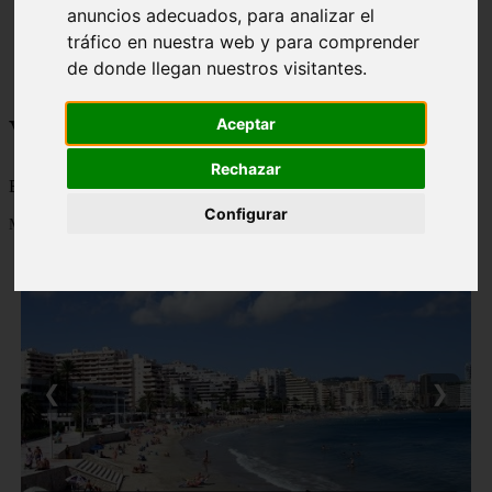
anuncios adecuados, para analizar el
monumentos
naturaleza
tráfico en nuestra web y para comprender
san
de donde llegan nuestros visitantes.
tenerife
Viajes a la Patagonia
Aceptar
Rechazar
Blog sobre la Patagonia en particular y sobre turismo en general
Configurar
Mostrando 1 - 24 de 479 artículos
❮
❯