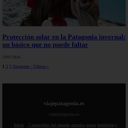
Protección solar en la Patagonia invernal:
un básico que no puede faltar
13/07/2026
1
2
3
Siguiente ›
Última »
viajepatagonia.es
viajepatagonia.es
Inicio
7 maravillas del mundo
america
arena
benidorm
c