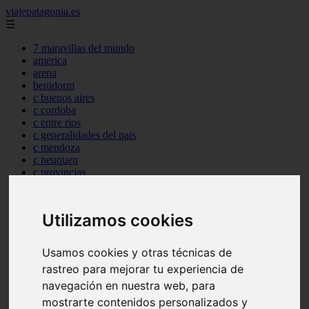
viajepatagonia.es
☰
7 maravillas del mundo
america
arena
benidorm
c buenos aires
c cordoba
c entre rios
c generalidades del pais
c mendoza
c neuquen
c provincias
c rio negro
c santa fe
c tierra de fuego
Utilizamos cookies
c tucuman
c zona austral
carmen
Usamos cookies y otras técnicas de
category
rastreo para mejorar tu experiencia de
destinos
gijon
navegación en nuestra web, para
lanzarote
mostrarte contenidos personalizados y
live