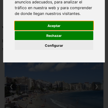
anuncios adecuados, para analizar el
monumentos
tráfico en nuestra web y para comprender
naturaleza
san
de donde llegan nuestros visitantes.
tenerife
Aceptar
Viajes a la Patagonia
Rechazar
Blog sobre la Patagonia en particular y sobre turismo en general
Configurar
Mostrando 1 - 24 de 480 artículos
❮
❯