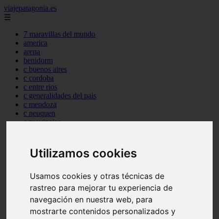
viajepatagonia.es
☰
7 maravillas del mundo
america
arena
benidorm
c buenos aires
c cordoba
c entre rios
c generalidades del pais
c mendoza
c neuquen
c provincias
c rio negro
c santa fe
c tierra de fuego
Utilizamos cookies
c tucuman
c zona austral
carmen
Usamos cookies y otras técnicas de
category
rastreo para mejorar tu experiencia de
destinos
navegación en nuestra web, para
gijon
lanzarote
mostrarte contenidos personalizados y
live