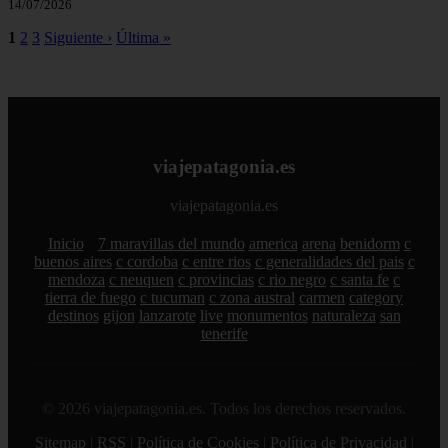
14/07/2026
1
2
3
Siguiente ›
Última »
viajepatagonia.es
viajepatagonia.es
Inicio
7 maravillas del mundo
america
arena
benidorm
c
buenos aires
c cordoba
c entre rios
c generalidades del pais
c
mendoza
c neuquen
c provincias
c rio negro
c santa fe
c
tierra de fuego
c tucuman
c zona austral
carmen
category
destinos
gijon
lanzarote
live
monumentos
naturaleza
san
tenerife
© 2026 viajepatagonia.es. Todos los derechos reservados.
Sitemap
|
RSS
|
Política de Cookies
|
Política de Privacidad
|