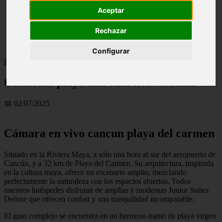
live
Aceptar
monumentos
naturaleza
Rechazar
san
tenerife
Configurar
Inicio
>
turismo
>
Catalonia playa maroma live webcam
Catalonia playa maroma live webcam
📅 02/07/2025
Cámara en vivo cancun playa del carmen
Situado en la Riviera Maya, a sólo una hora al sur del aeropuerto de
Cancún, y a 32 km de Playa del Carmen. Su arquitectura, inspirada
en la cultura maya, ofrece un escenario amplio, mezclando
perfectamente la naturaleza con los espacios abiertos. Todos
nuestros huéspedes disfrutan de amplias y modernas Junior Suites
Deluxe que ofrecen confort y una tranquilidad incomparable.
El gran complejo se encuentra en un hermoso tramo de playa virgen