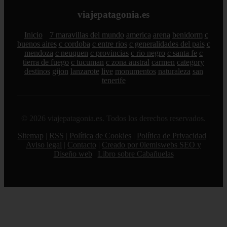
viajepatagonia.es
Inicio
7 maravillas del mundo
america
arena
benidorm
c
buenos aires
c cordoba
c entre rios
c generalidades del pais
c
mendoza
c neuquen
c provincias
c rio negro
c santa fe
c
tierra de fuego
c tucuman
c zona austral
carmen
category
destinos
gijon
lanzarote
live
monumentos
naturaleza
san
tenerife
© 2026 viajepatagonia.es. Todos los derechos reservados.
Sitemap
|
RSS
|
Política de Cookies
|
Política de Privacidad
|
Aviso legal
|
Contacto
|
Creado por 0lemiswebs SEO y
Diseño web
|
Libro sobre Cabañuelas