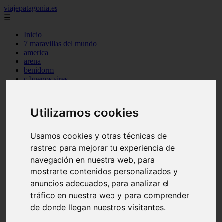
viajepatagonia.es
☰
Inicio
7 maravillas del mundo
america
arena
benidorm
c buenos aires
c cordoba
c entre rios
c generalidades del pais
Utilizamos cookies
c mendoza
c neuquen
c provincias
Usamos cookies y otras técnicas de
c rio negro
rastreo para mejorar tu experiencia de
c santa fe
navegación en nuestra web, para
c tierra de fuego
c tucuman
mostrarte contenidos personalizados y
c zona austral
anuncios adecuados, para analizar el
carmen
tráfico en nuestra web y para comprender
category
destinos
de donde llegan nuestros visitantes.
gijon
lanzarote