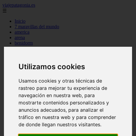
viajepatagonia.es
☰
Inicio
7 maravillas del mundo
america
arena
benidorm
c buenos aires
c cordoba
c entre rios
Utilizamos cookies
c generalidades del pais
c mendoza
c neuquen
Usamos cookies y otras técnicas de
c provincias
c rio negro
rastreo para mejorar tu experiencia de
c santa fe
navegación en nuestra web, para
c tierra de fuego
mostrarte contenidos personalizados y
c tucuman
c zona austral
anuncios adecuados, para analizar el
carmen
tráfico en nuestra web y para comprender
category
de donde llegan nuestros visitantes.
destinos
gijon
lanzarote