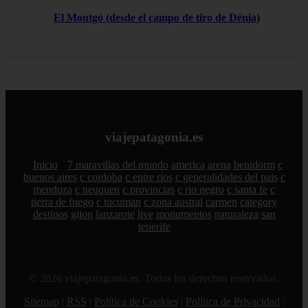
El Montgó (desde el campo de tiro de Dénia)
viajepatagonia.es
Inicio
7 maravillas del mundo
america
arena
benidorm
c
buenos aires
c cordoba
c entre rios
c generalidades del pais
c
mendoza
c neuquen
c provincias
c rio negro
c santa fe
c
tierra de fuego
c tucuman
c zona austral
carmen
category
destinos
gijon
lanzarote
live
monumentos
naturaleza
san
tenerife
© 2026 viajepatagonia.es. Todos los derechos reservados.
Sitemap
|
RSS
|
Política de Cookies
|
Política de Privacidad
|