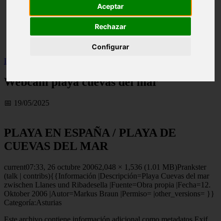
Aceptar
live
monumentos
Rechazar
naturaleza
san
tenerife
Configurar
Inicio
>
turismo
>
Webcam playa cuevas del mar
Webcam playa cuevas del mar
📅 19/05/2025
PLAYA EN ESPAÑA / PLAYA DE
CUEVAS DEL MAR
current07:33, 26 octubre 20062,048 × 1,536 (1.01 MB)Prankster
(talk | contribs){{Información |Descripción=Playa Cuevas del mar
zwischen Llanes und Ribadesella |Fuente=Obra propia |Fecha=12.
Oktober 2006 |Autor=Markus Braun |Permiso= |other_versions= }}
Categoría:Asturias
Este archivo contiene información adicional como metadatos Exif