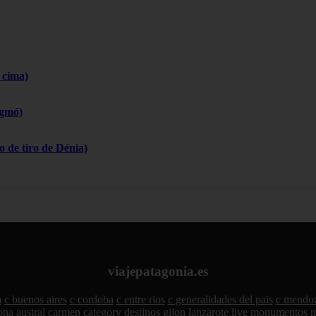
 cima)
igmó)
 de tiro de Dénia)
viajepatagonia.es
m
c buenos aires
c cordoba
c entre rios
c generalidades del pais
c mendo
ona austral
carmen
category
destinos
gijon
lanzarote
live
monumentos
n