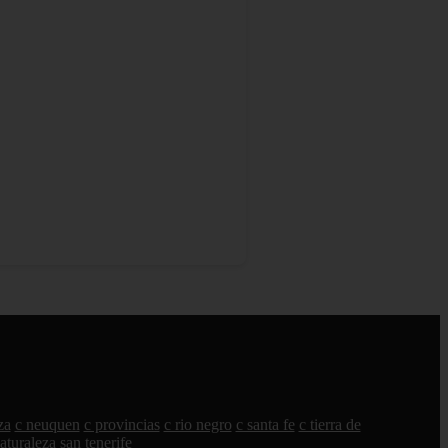
za
c neuquen
c provincias
c rio negro
c santa fe
c tierra de
aturaleza
san
tenerife