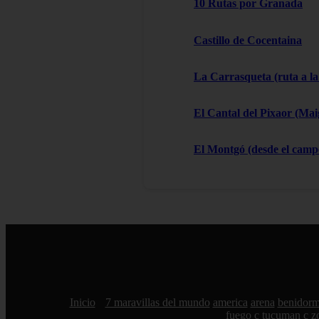
10 Rutas por Granada
Castillo de Cocentaina
La Carrasqueta (ruta a la
El Cantal del Pixaor (Ma
El Montgó (desde el campo
Inicio
7 maravillas del mundo
america
arena
benidor
fuego
c tucuman
c z