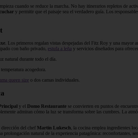
empieza cuando se reduce la marcha. No hay itinerarios repletos de acti
scuchar
y permitir que el paisaje sea el verdadero guía. Los responsabl
t
uxe
. Los primeros regalan vistas despejadas del Fitz Roy y una mayor am
uipado con baño privado,
estufa a leña
y servicios diseñados para ofrece
uz natural durante todo el día.
, temperatura acogedora.
ama queen size
o dos camas individuales.
ca
rincipal
y el
Domo Restaurante
se convierten en puntos de encuentro
mplemente admiran cómo la luz se transforma sobre las cumbres. La atmós
a dirección del chef
Martín Lukesch
, la cocina emplea ingredientes loc
a prolongación natural de la experiencia patagónica: reconfortantes, se