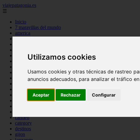
viajepatagonia.es
☰
Inicio
7 maravillas del mundo
america
arena
benidorm
c buenos aires
Utilizamos cookies
c cordoba
c entre rios
c generalidades del pais
Usamos cookies y otras técnicas de rastreo pa
c mendoza
c neuquen
anuncios adecuados, para analizar el tráfico e
c provincias
c rio negro
c santa fe
Aceptar
Rechazar
Configurar
c tierra de fuego
c tucuman
c zona austral
carmen
category
destinos
gijon
lanzarote