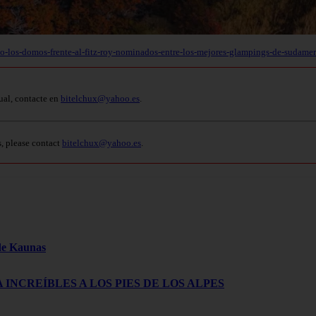
jo-los-domos-frente-al-fitz-roy-nominados-entre-los-mejores-glampings-de-sudame
ual, contacte en
bitelchux@yahoo.es
.
s, please contact
bitelchux@yahoo.es
.
 de Kaunas
 INCREÍBLES A LOS PIES DE LOS ALPES