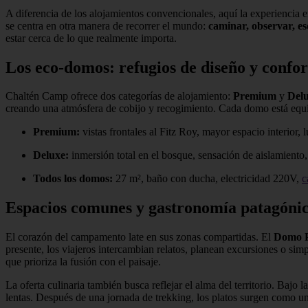
A diferencia de los alojamientos convencionales, aquí la experiencia 
se centra en otra manera de recorrer el mundo:
caminar, observar, e
estar cerca de lo que realmente importa.
Los eco-domos: refugios de diseño y confor
Chaltén Camp ofrece dos categorías de alojamiento:
Premium
y
Del
creando una atmósfera de cobijo y recogimiento. Cada domo está eq
Premium:
vistas frontales al Fitz Roy, mayor espacio interior, l
Deluxe:
inmersión total en el bosque, sensación de aislamiento
Todos los domos:
27 m², baño con ducha, electricidad 220V,
c
Espacios comunes y gastronomía patagóni
El corazón del campamento late en sus zonas compartidas. El
Domo P
presente, los viajeros intercambian relatos, planean excursiones o si
que prioriza la fusión con el paisaje.
La oferta culinaria también busca reflejar el alma del territorio. Bajo l
lentas. Después de una jornada de trekking, los platos surgen como un