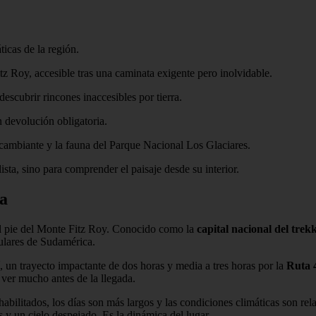
icas de la región.
z Roy, accesible tras una caminata exigente pero inolvidable.
escubrir rincones inaccesibles por tierra.
n devolución obligatoria.
z cambiante y la fauna del Parque Nacional Los Glaciares.
sta, sino para comprender el paisaje desde su interior.
ia
 al pie del Monte Fitz Roy. Conocido como la
capital nacional del trek
gulares de Sudamérica.
í, un trayecto impactante de dos horas y media a tres horas por la
Ruta 
 ver mucho antes de la llegada.
habilitados, los días son más largos y las condiciones climáticas son r
y un cielo despejado. Es la dinámica del lugar.