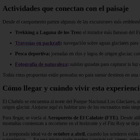
Actividades que conectan con el paisaje
Desde el campamento parten algunas de las excursiones más emblemát
Trekking a Laguna de los Tres:
el mirador más famoso del Fit
Travesías en packraft
:
navegación sobre aguas glaciares para d
Pesca deportiva:
jornadas en ríos y lagos de origen glaciar, co
Fotografía de naturaleza
:
salidas guiadas para capturar la lu
Todas estas propuestas están pensadas no para sumar destinos en una li
Cómo llegar y cuándo vivir esta experienc
El Chaltén se encuentra al norte del Parque Nacional Los Glaciares,
origen glaciar. Alojarse aquí es habitar uno de los escenarios más sin
Para llegar, se vuela al
Aeropuerto de El Calafate (FTE)
. Desde all
montañas comienzan a recortarse en el horizonte y el Fitz Roy se deja
La temporada ideal va de
octubre a abril
, cuando los senderos están 
patagónicos—. En una misma tarde pueden convivir sol, viento, nubes 