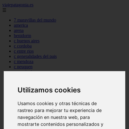
viajepatagonia.es
☰
7 maravillas del mundo
america
arena
benidorm
c buenos aires
c cordoba
c entre rios
c generalidades del pais
c mendoza
c neuquen
c provincias
c rio negro
c santa fe
c tierra de fuego
Utilizamos cookies
c tucuman
c zona austral
Usamos cookies y otras técnicas de
carmen
category
rastreo para mejorar tu experiencia de
destinos
navegación en nuestra web, para
gijon
mostrarte contenidos personalizados y
lanzarote
live