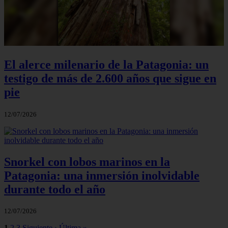
El alerce milenario de la Patagonia: un
testigo de más de 2.600 años que sigue en
pie
12/07/2026
Snorkel con lobos marinos en la
Patagonia: una inmersión inolvidable
durante todo el año
12/07/2026
1
2
3
Siguiente ›
Última »