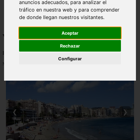
anuncios adecuados, para analizar el
monumentos
tráfico en nuestra web y para comprender
naturaleza
de donde llegan nuestros visitantes.
san
tenerife
Aceptar
Viajes a la Patagonia
Rechazar
Blog sobre la Patagonia en particular y sobre turismo en general
Configurar
Mostrando 1 - 24 de 477 artículos
❮
❯