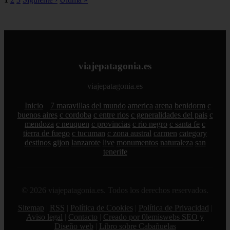
viajepatagonia.es
viajepatagonia.es
Inicio
7 maravillas del mundo
america
arena
benidorm
c
buenos aires
c cordoba
c entre rios
c generalidades del pais
c
mendoza
c neuquen
c provincias
c rio negro
c santa fe
c
tierra de fuego
c tucuman
c zona austral
carmen
category
destinos
gijon
lanzarote
live
monumentos
naturaleza
san
tenerife
© 2026 viajepatagonia.es. Todos los derechos reservados.
Sitemap
|
RSS
|
Política de Cookies
|
Política de Privacidad
|
Aviso legal
|
Contacto
|
Creado por 0lemiswebs SEO y
Diseño web
|
Libro sobre Cabañuelas