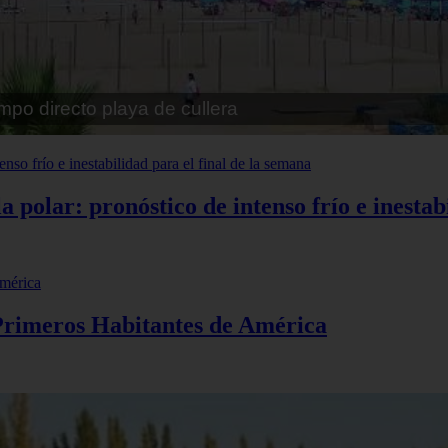
pe playa fossa
polar: pronóstico de intenso frío e inestabi
 Primeros Habitantes de América