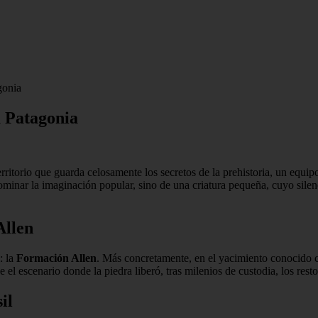
gonia
a Patagonia
territorio que guarda celosamente los secretos de la prehistoria, un equ
ominar la imaginación popular, sino de una criatura pequeña, cuyo silen
Allen
: la
Formación Allen
. Más concretamente, en el yacimiento conocid
el escenario donde la piedra liberó, tras milenios de custodia, los restos
il