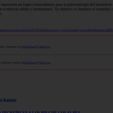
, representa un logro extraordinario para la paleontología del hemisferio
e evidencia sólida y fundamental. Su objetivo es iluminar el complejo ca
e.
patagonia-restos-un-reptil-70-millones-anos-y-lo-reconstruyeron-digitalmente-n89
ual, contacte en
bitelchux@yahoo.es
.
s, please contact
bitelchux@yahoo.es
.
 de Kaunas
 INCREÍBLES A LOS PIES DE LOS ALPES