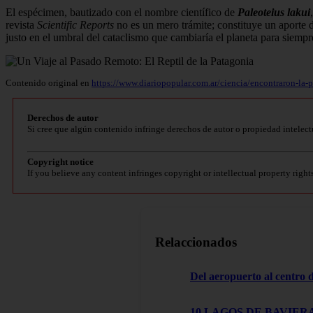
El espécimen, bautizado con el nombre científico de
Paleoteius lakui
revista
Scientific Reports
no es un mero trámite; constituye un aporte d
justo en el umbral del cataclismo que cambiaría el planeta para siempr
Contenido original en
https://www.diariopopular.com.ar/ciencia/encontraron-la-
Derechos de autor
Si cree que algún contenido infringe derechos de autor o propiedad intelect
Copyright notice
If you believe any content infringes copyright or intellectual property right
Relaccionados
Del aeropuerto al centro
10 LAGOS DE BAVIERA