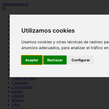
viajepatagonia.es
☰
Inicio
7 maravillas del mundo
america
Utilizamos cookies
arena
benidorm
c buenos aires
Usamos cookies y otras técnicas de rastreo pa
c cordoba
anuncios adecuados, para analizar el tráfico e
c entre rios
c generalidades del pais
c mendoza
Aceptar
Rechazar
Configurar
c neuquen
c provincias
c rio negro
c santa fe
c tierra de fuego
c tucuman
c zona austral
carmen
category
destinos
gijon
lanzarote