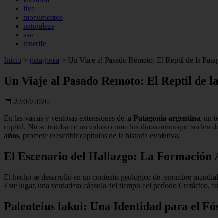
live
monumentos
naturaleza
san
tenerife
Inicio
>
patagonia
>
Un Viaje al Pasado Remoto: El Reptil de la Pata
Un Viaje al Pasado Remoto: El Reptil de l
📅 22/04/2026
En las vastas y ventosas extensiones de la
Patagonia argentina
, un 
capital. No se trataba de un coloso como los dinosaurios que suelen d
años
, promete reescribir capítulos de la historia evolutiva.
El Escenario del Hallazgo: La Formación 
El hecho se desarrolló en un contexto geológico de renombre mundial
Este lugar, una verdadera cápsula del tiempo del período Cretácico, fue 
Paleoteius lakui: Una Identidad para el Fós