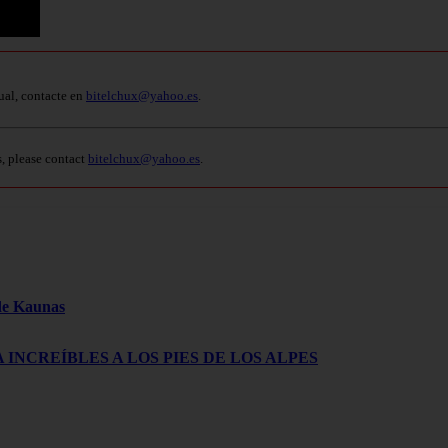
ual, contacte en
bitelchux@yahoo.es
.
s, please contact
bitelchux@yahoo.es
.
 de Kaunas
 INCREÍBLES A LOS PIES DE LOS ALPES