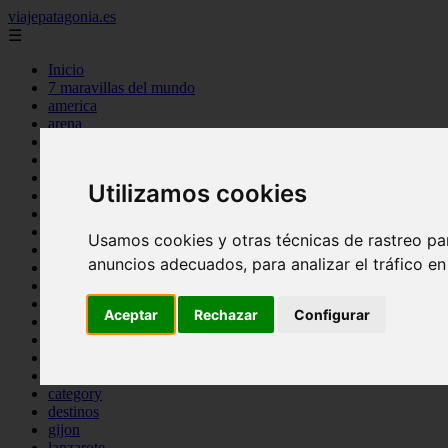
viajepatagonia.es
☰
Inicio
7 maravillas del mundo
america
arena
benidorm
c buenos aires
c cordoba
Utilizamos cookies
c entre rios
c generalidades del pais
c mendoza
Usamos cookies y otras técnicas de rastreo pa
c neuquen
anuncios adecuados, para analizar el tráfico e
c provincias
c rio negro
c santa fe
Aceptar
Rechazar
Configurar
c tierra de fuego
c tucuman
c zona austral
carmen
category
destinos
gijon
lanzarote