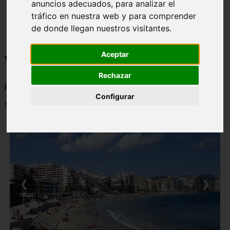
anuncios adecuados, para analizar el
monumentos
tráfico en nuestra web y para comprender
naturaleza
de donde llegan nuestros visitantes.
san
tenerife
Aceptar
Viajes a la Patagonia
Rechazar
Blog sobre la Patagonia en particular y sobre turismo en general
Configurar
Mostrando 1 - 24 de 477 artículos
❮
❯