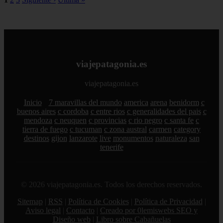
viajepatagonia.es
viajepatagonia.es
Inicio
7 maravillas del mundo
america
arena
benidorm
c
buenos aires
c cordoba
c entre rios
c generalidades del pais
c
mendoza
c neuquen
c provincias
c rio negro
c santa fe
c
tierra de fuego
c tucuman
c zona austral
carmen
category
destinos
gijon
lanzarote
live
monumentos
naturaleza
san
tenerife
© 2026 viajepatagonia.es. Todos los derechos reservados.
Sitemap
|
RSS
|
Política de Cookies
|
Política de Privacidad
|
Aviso legal
|
Contacto
|
Creado por 0lemiswebs SEO y
Diseño web
|
Libro sobre Cabañuelas