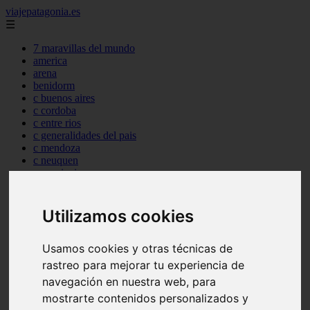
viajepatagonia.es
☰
7 maravillas del mundo
america
arena
benidorm
c buenos aires
c cordoba
c entre rios
c generalidades del pais
c mendoza
c neuquen
c provincias
c rio negro
c santa fe
c tierra de fuego
Utilizamos cookies
c tucuman
c zona austral
Usamos cookies y otras técnicas de
carmen
category
rastreo para mejorar tu experiencia de
destinos
navegación en nuestra web, para
gijon
mostrarte contenidos personalizados y
lanzarote
live