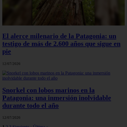
El alerce milenario de la Patagonia: un
testigo de más de 2.600 años que sigue en
pie
12/07/2026
Snorkel con lobos marinos en la
Patagonia: una inmersión inolvidable
durante todo el año
12/07/2026
1
2
3
Siguiente ›
Última »