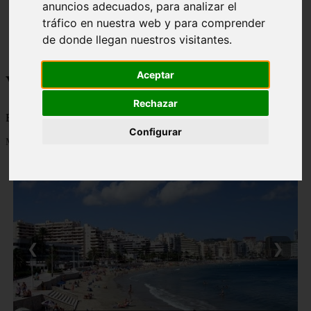
anuncios adecuados, para analizar el
monumentos
tráfico en nuestra web y para comprender
naturaleza
san
de donde llegan nuestros visitantes.
tenerife
Aceptar
Viajes a la Patagonia
Rechazar
Blog sobre la Patagonia en particular y sobre turismo en general
Configurar
Mostrando 1 - 24 de 481 artículos
❮
❯