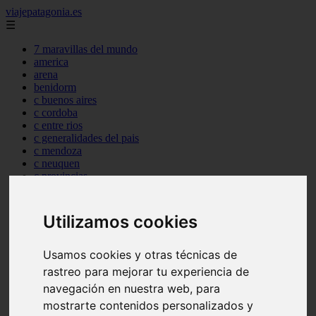
viajepatagonia.es
☰
7 maravillas del mundo
america
arena
benidorm
c buenos aires
c cordoba
c entre rios
c generalidades del pais
c mendoza
c neuquen
c provincias
c rio negro
c santa fe
c tierra de fuego
Utilizamos cookies
c tucuman
c zona austral
carmen
Usamos cookies y otras técnicas de
category
rastreo para mejorar tu experiencia de
destinos
navegación en nuestra web, para
gijon
lanzarote
mostrarte contenidos personalizados y
live