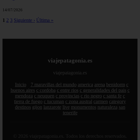
14/07/2026
1
2
3
Siguiente ›
Última »
viajepatagonia.es
viajepatagonia.es
Inicio
7 maravillas del mundo
america
arena
benidorm
c
buenos aires
c cordoba
c entre rios
c generalidades del pais
c
mendoza
c neuquen
c provincias
c rio negro
c santa fe
c
tierra de fuego
c tucuman
c zona austral
carmen
category
destinos
gijon
lanzarote
live
monumentos
naturaleza
san
tenerife
© 2026 viajepatagonia.es. Todos los derechos reservados.