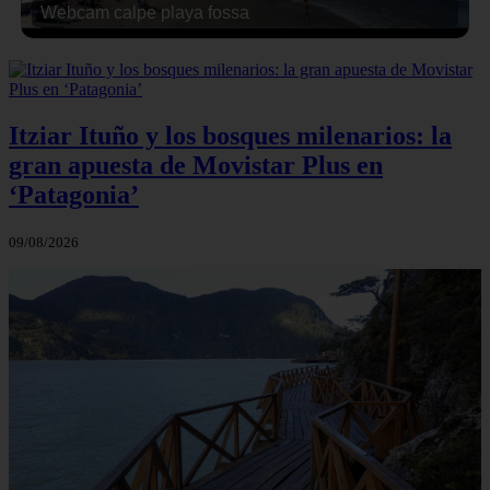
Webcam calpe playa fossa
Itziar Ituño y los bosques milenarios: la
gran apuesta de Movistar Plus en
‘Patagonia’
09/08/2026