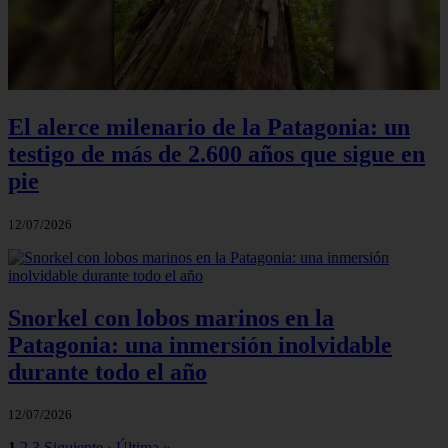
El alerce milenario de la Patagonia: un
testigo de más de 2.600 años que sigue en
pie
12/07/2026
Snorkel con lobos marinos en la
Patagonia: una inmersión inolvidable
durante todo el año
12/07/2026
1
2
3
Siguiente ›
Última »