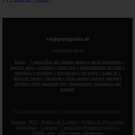
viajepatagonia.es
viajepatagonia.es
Inicio
7 maravillas del mundo
america
arena
benidorm
c
buenos aires
c cordoba
c entre rios
c generalidades del pais
c
mendoza
c neuquen
c provincias
c rio negro
c santa fe
c
tierra de fuego
c tucuman
c zona austral
carmen
category
destinos
gijon
lanzarote
live
monumentos
naturaleza
san
tenerife
© 2026 viajepatagonia.es. Todos los derechos reservados.
Sitemap
|
RSS
|
Política de Cookies
|
Política de Privacidad
|
Aviso legal
|
Contacto
|
Creado por 0lemiswebs SEO y
Diseño web
|
Libro sobre Cabañuelas