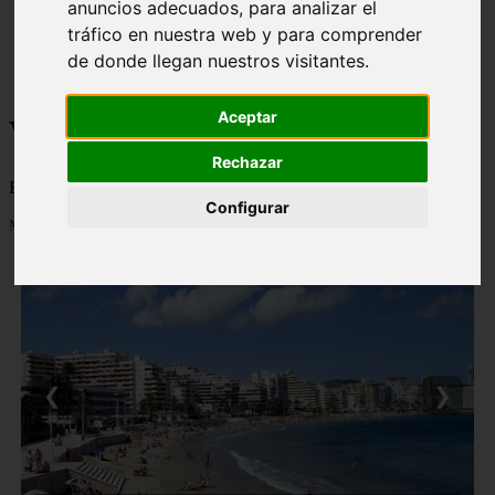
anuncios adecuados, para analizar el
monumentos
tráfico en nuestra web y para comprender
naturaleza
de donde llegan nuestros visitantes.
san
tenerife
Aceptar
Viajes a la Patagonia
Rechazar
Blog sobre la Patagonia en particular y sobre turismo en general
Configurar
Mostrando 1 - 24 de 477 artículos
❮
❯