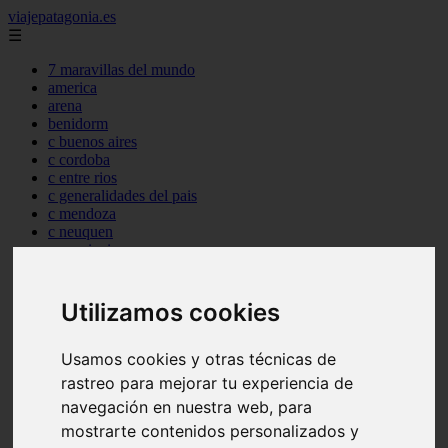
viajepatagonia.es
☰
7 maravillas del mundo
america
arena
benidorm
c buenos aires
c cordoba
c entre rios
c generalidades del pais
c mendoza
c neuquen
c provincias
c rio negro
c santa fe
c tierra de fuego
Utilizamos cookies
c tucuman
c zona austral
Usamos cookies y otras técnicas de
carmen
category
rastreo para mejorar tu experiencia de
destinos
navegación en nuestra web, para
gijon
mostrarte contenidos personalizados y
lanzarote
live