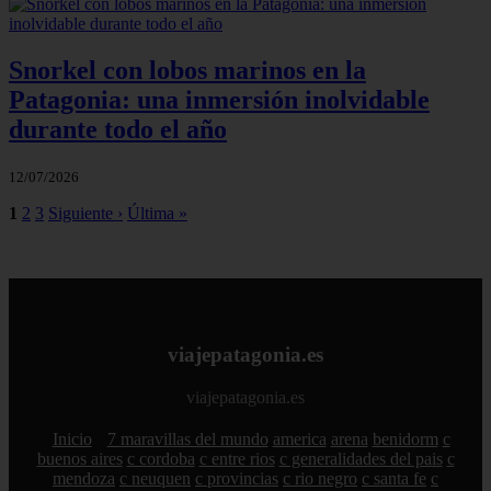
Snorkel con lobos marinos en la
Patagonia: una inmersión inolvidable
durante todo el año
12/07/2026
1
2
3
Siguiente ›
Última »
viajepatagonia.es
viajepatagonia.es
Inicio
7 maravillas del mundo
america
arena
benidorm
c
buenos aires
c cordoba
c entre rios
c generalidades del pais
c
mendoza
c neuquen
c provincias
c rio negro
c santa fe
c