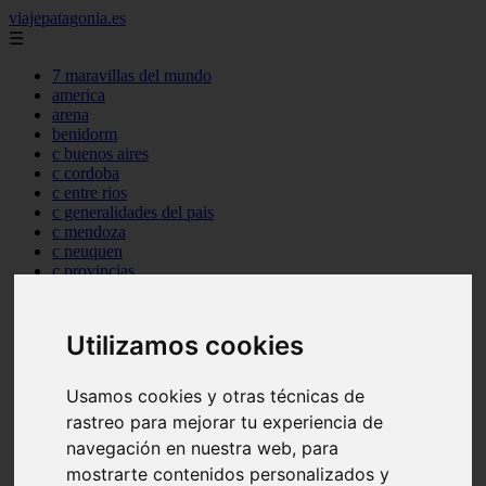
viajepatagonia.es
☰
7 maravillas del mundo
america
arena
benidorm
c buenos aires
c cordoba
c entre rios
c generalidades del pais
c mendoza
c neuquen
c provincias
c rio negro
c santa fe
c tierra de fuego
Utilizamos cookies
c tucuman
c zona austral
carmen
Usamos cookies y otras técnicas de
category
rastreo para mejorar tu experiencia de
destinos
navegación en nuestra web, para
gijon
lanzarote
mostrarte contenidos personalizados y
live