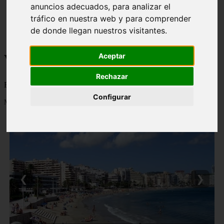
anuncios adecuados, para analizar el
monumentos
tráfico en nuestra web y para comprender
naturaleza
san
de donde llegan nuestros visitantes.
tenerife
Viajes a la Patagonia
Aceptar
Rechazar
Blog sobre la Patagonia en particular y sobre turismo en general
Configurar
Mostrando 1 - 24 de 477 artículos
❮
❯