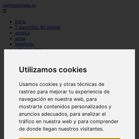
viajepatagonia.es
☰
Inicio
7 maravillas del mundo
america
arena
benidorm
c buenos aires
c cordoba
c entre rios
c generalidades del pais
Utilizamos cookies
c mendoza
c neuquen
c provincias
Usamos cookies y otras técnicas de
c rio negro
rastreo para mejorar tu experiencia de
c santa fe
navegación en nuestra web, para
c tierra de fuego
c tucuman
mostrarte contenidos personalizados y
c zona austral
anuncios adecuados, para analizar el
carmen
tráfico en nuestra web y para comprender
category
destinos
de donde llegan nuestros visitantes.
gijon
lanzarote