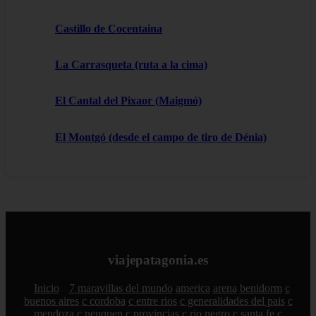
Castillo de Cocentaina
La Carrasqueta (ruta a la cima)
El Cantal del Pixaor (Maigmó)
El Montgó (desde el campo de tiro de Dénia)
viajepatagonia.es
Inicio
7 maravillas del mundo
america
arena
benidorm
c
buenos aires
c cordoba
c entre rios
c generalidades del pais
c
mendoza
c neuquen
c provincias
c rio negro
c santa fe
c