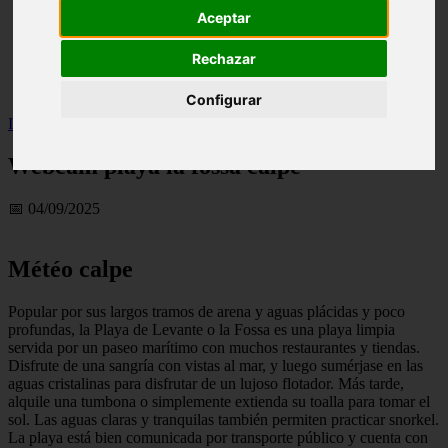
Aceptar
live
monumentos
naturaleza
Rechazar
san
tenerife
Configurar
Inicio
>
turismo
>
Webcam playa la fossa calpe
Webcam playa la fossa calpe
📅 04/09/2025
Météo calpe
Popular por sus largos tramos de arena y aguas plácidas y poco
profundas, la Playa de Levante o la Fossa es una playa limpia
servida por un paseo marítimo con muchos restaurantes y tiendas.
Disfrute de una sangría con vistas al mar, y luego sumérjase en las
aguas cristalinas para disfrutar de un lujoso flotador. Más tarde,
alquile una tumbona o simplemente extienda su toalla para tomar el
sol. Las aguas claras y tranquilas también permiten practicar snorkel.
La playa está bien comunicada por transporte público y cuenta con