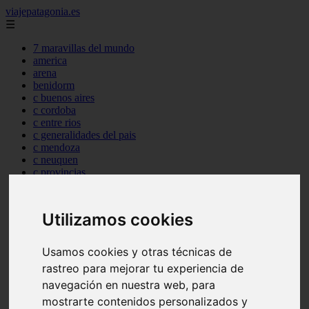
viajepatagonia.es
☰
7 maravillas del mundo
america
arena
benidorm
c buenos aires
c cordoba
c entre rios
c generalidades del pais
c mendoza
c neuquen
c provincias
c rio negro
c santa fe
c tierra de fuego
Utilizamos cookies
c tucuman
c zona austral
carmen
Usamos cookies y otras técnicas de
category
rastreo para mejorar tu experiencia de
destinos
navegación en nuestra web, para
gijon
lanzarote
mostrarte contenidos personalizados y
live