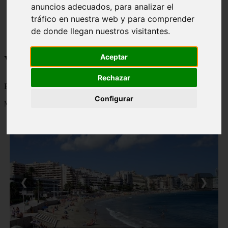
anuncios adecuados, para analizar el
monumentos
tráfico en nuestra web y para comprender
naturaleza
san
de donde llegan nuestros visitantes.
tenerife
Viajes a la Patagonia
Aceptar
Rechazar
Blog sobre la Patagonia en particular y sobre turismo en general
Configurar
Mostrando 1 - 24 de 478 artículos
❮
❯