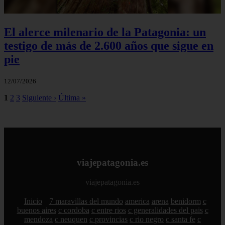
El alerce milenario de la Patagonia: un
testigo de más de 2.600 años que sigue en
pie
12/07/2026
1
2
3
Siguiente ›
Última »
viajepatagonia.es
viajepatagonia.es
Inicio
7 maravillas del mundo
america
arena
benidorm
c
buenos aires
c cordoba
c entre rios
c generalidades del pais
c
mendoza
c neuquen
c provincias
c rio negro
c santa fe
c