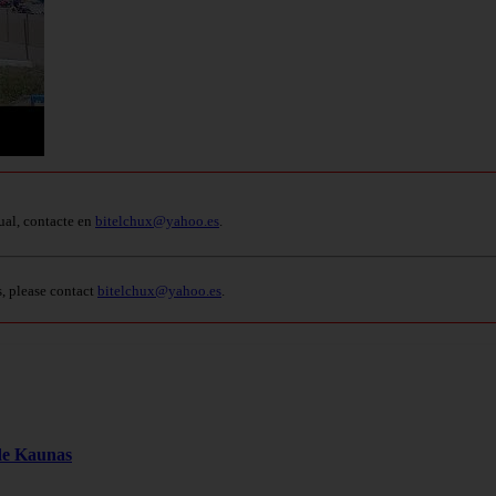
ual, contacte en
bitelchux@yahoo.es
.
s, please contact
bitelchux@yahoo.es
.
 de Kaunas