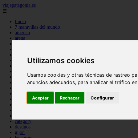
viajepatagonia.es
☰
Inicio
7 maravillas del mundo
america
arena
benidorm
c buenos aires
c cordoba
Utilizamos cookies
c entre rios
c generalidades del pais
c mendoza
Usamos cookies y otras técnicas de rastreo pa
c neuquen
anuncios adecuados, para analizar el tráfico e
c provincias
c rio negro
c santa fe
Aceptar
Rechazar
Configurar
c tierra de fuego
c tucuman
c zona austral
carmen
category
destinos
gijon
lanzarote