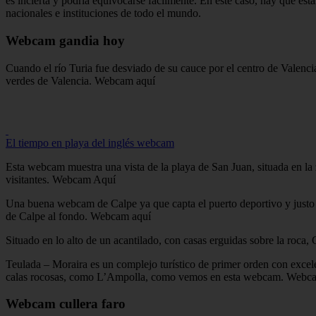
es incierta y podría equivocarse fácilmente. En este caso, hay que esta
nacionales e instituciones de todo el mundo.
Webcam gandia hoy
Cuando el río Turia fue desviado de su cauce por el centro de Valencia
verdes de Valencia. Webcam aquí
El tiempo en playa del inglés webcam
Esta webcam muestra una vista de la playa de San Juan, situada en la z
visitantes. Webcam Aquí
Una buena webcam de Calpe ya que capta el puerto deportivo y justo d
de Calpe al fondo. Webcam aquí
Situado en lo alto de un acantilado, con casas erguidas sobre la roca
Teulada – Moraira es un complejo turístico de primer orden con excelen
calas rocosas, como L’Ampolla, como vemos en esta webcam. Webc
Webcam cullera faro