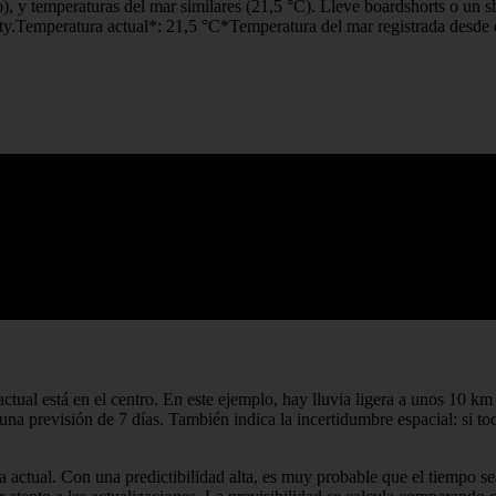
), y temperaturas del mar similares (21,5 °C). Lleve boardshorts o un 
ty.Temperatura actual*: 21,5 °C*Temperatura del mar registrada desde 
ctual está en el centro. En este ejemplo, hay lluvia ligera a unos 10 km 
a previsión de 7 días. También indica la incertidumbre espacial: si to
a actual. Con una predictibilidad alta, es muy probable que el tiempo se