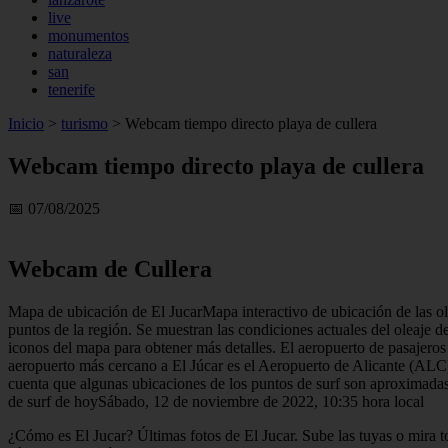
live
monumentos
naturaleza
san
tenerife
Inicio
>
turismo
>
Webcam tiempo directo playa de cullera
Webcam tiempo directo playa de cullera
📅 07/08/2025
Webcam de Cullera
Mapa de ubicación de El JucarMapa interactivo de ubicación de las ola
puntos de la región. Se muestran las condiciones actuales del oleaje d
iconos del mapa para obtener más detalles. El aeropuerto de pasajero
aeropuerto más cercano a El Júcar es el Aeropuerto de Alicante (ALC)
cuenta que algunas ubicaciones de los puntos de surf son aproximadas
de surf de hoySábado, 12 de noviembre de 2022, 10:35 hora local
¿Cómo es El Jucar? Últimas fotos de El Jucar. Sube las tuyas o mira t