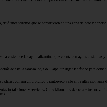
r atento a las actualizaciones. La previsibilidad se calcula comparando 
, dejó unos terrenos que se convirtieron en una zona de ocio y deporte 
ona costera de la capital alicantina, que cuenta con aguas cristalinas y
etrás de éste la famosa lonja de Calpe, un lugar fantástico para comer
, Guadalest domina un profundo y pintoresco valle entre altas montañas 
tes instalaciones y servicios. Ocho kilómetros de costa y tres magnífic
am aquí