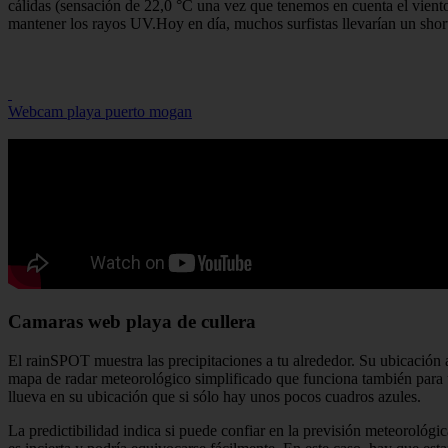
cálidas (sensación de 22,0 °C una vez que tenemos en cuenta el viento
mantener los rayos UV.Hoy en día, muchos surfistas llevarían un shor
Webcam playa puerto mogan
Camaras web playa de cullera
El rainSPOT muestra las precipitaciones a tu alrededor. Su ubicación a
mapa de radar meteorológico simplificado que funciona también para un
llueva en su ubicación que si sólo hay unos pocos cuadros azules.
La predictibilidad indica si puede confiar en la previsión meteorológic