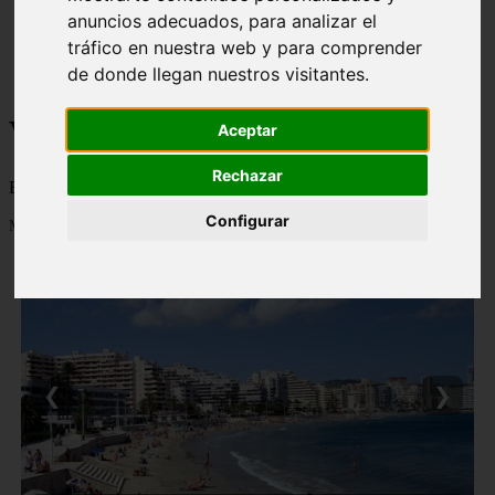
anuncios adecuados, para analizar el
monumentos
naturaleza
tráfico en nuestra web y para comprender
san
de donde llegan nuestros visitantes.
tenerife
Viajes a la Patagonia
Aceptar
Rechazar
Blog sobre la Patagonia en particular y sobre turismo en general
Configurar
Mostrando 1 - 24 de 478 artículos
❮
❯