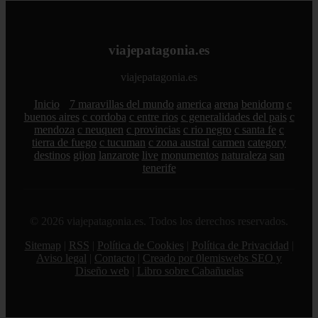
viajepatagonia.es
viajepatagonia.es
Inicio
7 maravillas del mundo
america
arena
benidorm
c
buenos aires
c cordoba
c entre rios
c generalidades del pais
c
mendoza
c neuquen
c provincias
c rio negro
c santa fe
c
tierra de fuego
c tucuman
c zona austral
carmen
category
destinos
gijon
lanzarote
live
monumentos
naturaleza
san
tenerife
© 2026 viajepatagonia.es. Todos los derechos reservados.
Sitemap
|
RSS
|
Política de Cookies
|
Política de Privacidad
|
Aviso legal
|
Contacto
|
Creado por 0lemiswebs SEO y
Diseño web
|
Libro sobre Cabañuelas