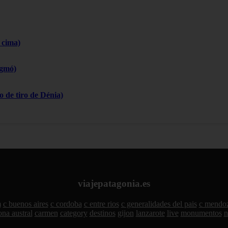
 cima)
igmó)
 de tiro de Dénia)
viajepatagonia.es
m
c buenos aires
c cordoba
c entre rios
c generalidades del pais
c mendo
ona austral
carmen
category
destinos
gijon
lanzarote
live
monumentos
n