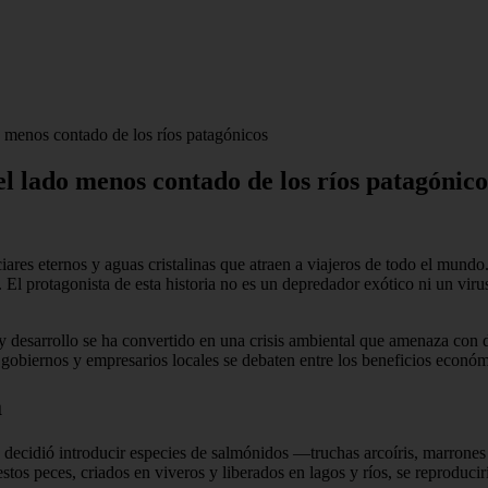
o menos contado de los ríos patagónicos
el lado menos contado de los ríos patagónico
res eternos y aguas cristalinas que atraen a viajeros de todo el mund
. El protagonista de esta historia no es un depredador exótico ni un vir
sarrollo se ha convertido en una crisis ambiental que amenaza con des
 gobiernos y empresarios locales se debaten entre los beneficios económ
a
decidió introducir especies de salmónidos —truchas arcoíris, marrones
stos peces, criados en viveros y liberados en lagos y ríos, se reproducir