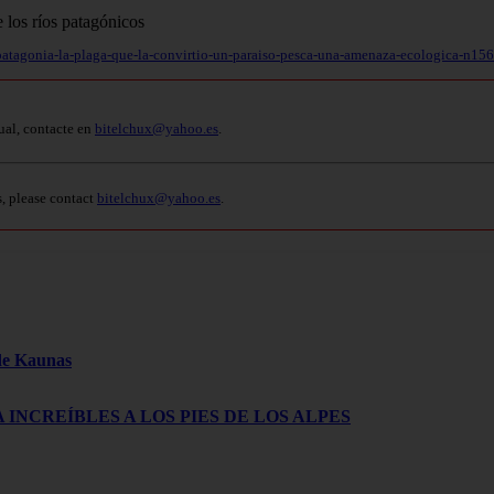
-patagonia-la-plaga-que-la-convirtio-un-paraiso-pesca-una-amenaza-ecologica-n15
ual, contacte en
bitelchux@yahoo.es
.
s, please contact
bitelchux@yahoo.es
.
 de Kaunas
 INCREÍBLES A LOS PIES DE LOS ALPES