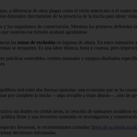
 es que, a diferencia de otras plagas como el visón americano o el castor
smo dependen directamente de la presencia de la trucha para atraer visi
os y los organismos de conservación. Mientras los primeros defienden l
o que sustenta ese turismo acabará agotándose.
stacan las
zonas de exclusión
en lagunas de altura. En estos santuarios 
tonas se recuperen. Es una labor titánica, lenta y costosa, pero impresc
obre prácticas sostenibles, existen manuales y equipos diseñados espec
es.
quilibrio real entre dos fuerzas opuestas: una economía que se ha constr
inar por completo la trucha —algo inviable a estas alturas—, sino de ge
ctiva sin límites en ciertas áreas, la creación de santuarios acuáticos 
d política firme y una inversión sostenida en investigación y conservació
de especies invasoras, te recomendamos consultar
libros de ecología acuát
a tomar decisiones informadas.