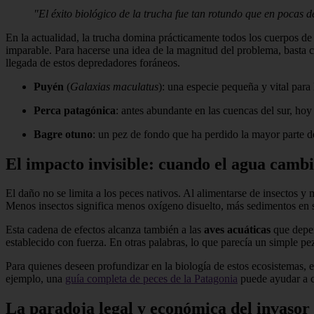
"El éxito biológico de la trucha fue tan rotundo que en pocas 
En la actualidad, la trucha domina prácticamente todos los cuerpos de
imparable. Para hacerse una idea de la magnitud del problema, basta c
llegada de estos depredadores foráneos.
Puyén
(
Galaxias maculatus
): una especie pequeña y vital para
Perca patagónica
: antes abundante en las cuencas del sur, hoy
Bagre otuno
: un pez de fondo que ha perdido la mayor parte de
El impacto invisible: cuando el agua cambi
El daño no se limita a los peces nativos. Al alimentarse de insectos y
Menos insectos significa menos oxígeno disuelto, más sedimentos en s
Esta cadena de efectos alcanza también a las
aves acuáticas
que depen
establecido con fuerza. En otras palabras, lo que parecía un simple pez
Para quienes deseen profundizar en la biología de estos ecosistemas, e
ejemplo, una
guía completa de peces de la Patagonia
puede ayudar a c
La paradoja legal y económica del invasor