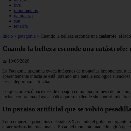
live
monumentos
naturaleza
san
tenerife
Inicio
>
patagonia
>
Cuando la belleza esconde una catástrofe: el lad
Cuando la belleza esconde una catástrofe: 
📅 13/06/2026
La Patagonia argentina evoca imágenes de montañas imponentes, glacia
aparentemente intacta se está librando una batalla ecológica silenciosa
pesca deportiva: la trucha.
Lo que comenzó hace más de un siglo como una promesa de turismo y de
luchan contra una plaga acuática que se extiende sin control, mientras
Un paraíso artificial que se volvió pesadill
Todo empezó a principios del siglo XX, cuando el gobierno argentino 
atraer turistas internacionales. En aquel momento, nadie imaginó que e