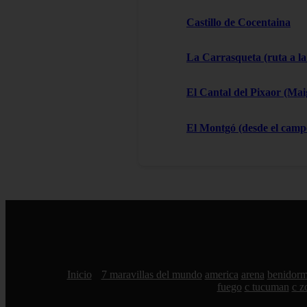
Castillo de Cocentaina
La Carrasqueta (ruta a la
El Cantal del Pixaor (Ma
El Montgó (desde el campo
Inicio
7 maravillas del mundo
america
arena
benidor
fuego
c tucuman
c z