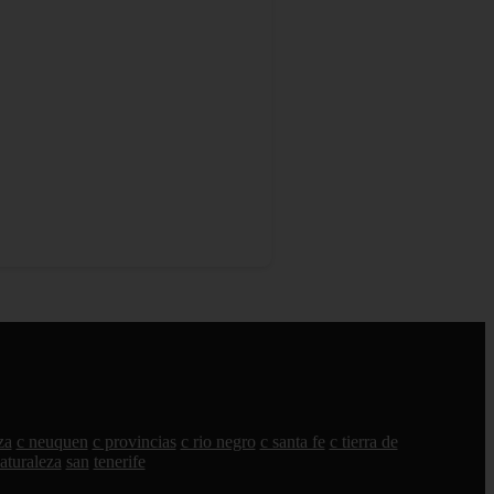
za
c neuquen
c provincias
c rio negro
c santa fe
c tierra de
aturaleza
san
tenerife