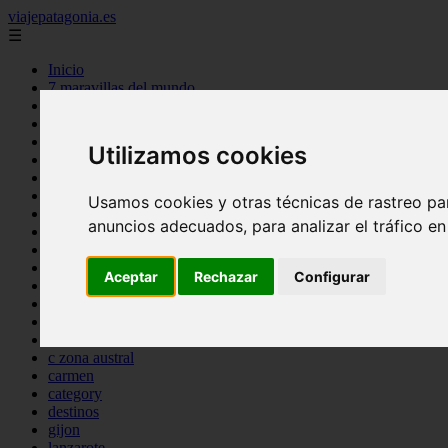
viajepatagonia.es
☰
Inicio
7 maravillas del mundo
america
arena
benidorm
Utilizamos cookies
c buenos aires
c cordoba
c entre rios
Usamos cookies y otras técnicas de rastreo pa
c generalidades del pais
anuncios adecuados, para analizar el tráfico e
c mendoza
c neuquen
c provincias
Aceptar
Rechazar
Configurar
c rio negro
c santa fe
c tierra de fuego
c tucuman
c zona austral
carmen
category
destinos
gijon
lanzarote